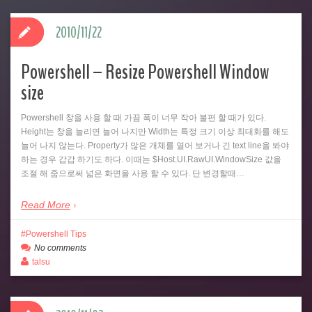
2010/11/22
Powershell – Resize Powershell Window
size
Powershell 창을 사용 할 때 가끔 폭이 너무 작아 불편 할 때가 있다.
Height는 창을 늘리면 늘어 나지만 Width는 특정 크기 이상 최대화를 해도
늘어 나지 않는다. Property가 많은 개체를 열어 보거나 긴 text line을 봐야
하는 경우 갑갑 하기도 하다. 이때는 $Host.UI.RawUI.WindowSize 값을
조절 해 줌으로써 넓은 화면을 사용 할 수 있다. 단 변경할때…
Read More
Powershell Tips
No comments
talsu