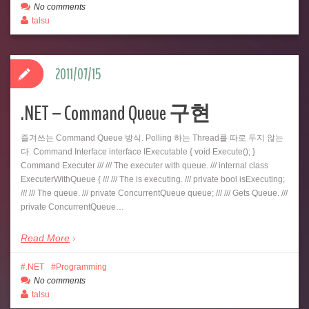
No comments
talsu
2011/07/15
.NET – Command Queue 구현
즐겨쓰는 Command Queue 방식. Polling 하는 Thread를 따로 두지 않는
다. Command Interface interface IExecutable { void Execute(); }
Command Executer /// /// The executer with queue. /// internal class
ExecuterWithQueue { /// /// The is executing. /// private bool isExecuting;
/// /// The queue. /// private ConcurrentQueue queue; /// /// Gets Queue. ///
private ConcurrentQueue…
Read More
.NET
Programming
No comments
talsu