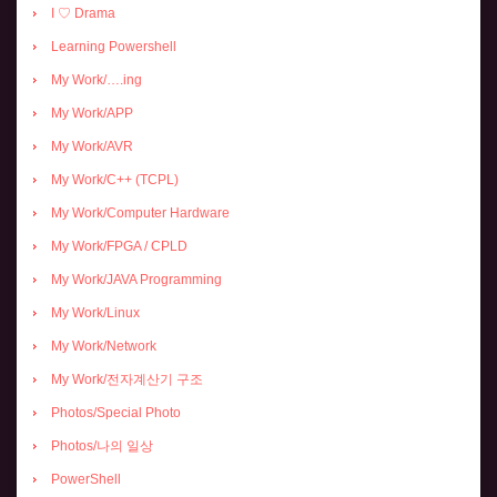
I ♡ Drama
Learning Powershell
My Work/….ing
My Work/APP
My Work/AVR
My Work/C++ (TCPL)
My Work/Computer Hardware
My Work/FPGA / CPLD
My Work/JAVA Programming
My Work/Linux
My Work/Network
My Work/전자계산기 구조
Photos/Special Photo
Photos/나의 일상
PowerShell