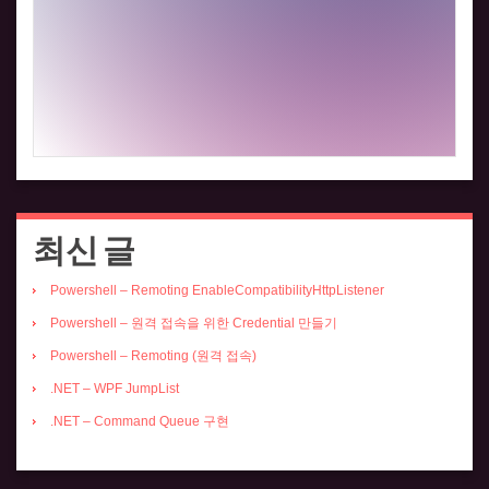
최신 글
Powershell – Remoting EnableCompatibilityHttpListener
Powershell – 원격 접속을 위한 Credential 만들기
Powershell – Remoting (원격 접속)
.NET – WPF JumpList
.NET – Command Queue 구현