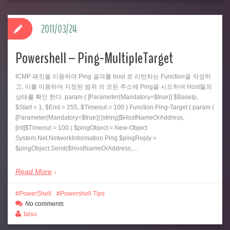
2011/03/24
Powershell – Ping-MultipleTarget
ICMP 패킷을 이용하여 Ping 결과를 bool 로 리턴하는 Function을 작성하
고, 이를 이용하여 지정된 범위 의 모든 주소에 Ping을 시도하여 Host들의
상태를 확인 한다. param ( [Parameter(Mandatory=$true)] $BaseIp,
$Start = 1, $End = 255, $Timeout = 100 ) Function Ping-Target { param (
[Parameter(Mandatory=$true)] [string]$HostNameOrAddress,
[int]$Timeout = 100 ) $pingObject = New-Object
System.Net.NetworkInformation.Ping $pingReply =
$pingObject.Send($HostNameOrAddress,…
Read More
PowerShell
Powershell Tips
No comments
talsu