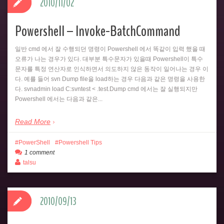
2010/11/02
Powershell – Invoke-BatchCommand
일반 cmd 에서 잘 수행되던 명령이 Powershell 에서 똑같이 입력 했을 때
오류가 나는 경우가 있다. 대부분 특수문자가 있을때 Powershell이 특수
문자를 특정 연산자로 인식하면서 의도하지 않은 동작이 일어나는 경우 이
다. 예를 들어 svn Dump file을 load하는 경우 다음과 같은 명령을 사용한
다. svnadmin load C:svntest < .test.Dump cmd 에서는 잘 실행되지만
Powershell 에서는 다음과 같은...
Read More
PowerShell
Powershell Tips
1 comment
talsu
2010/09/13