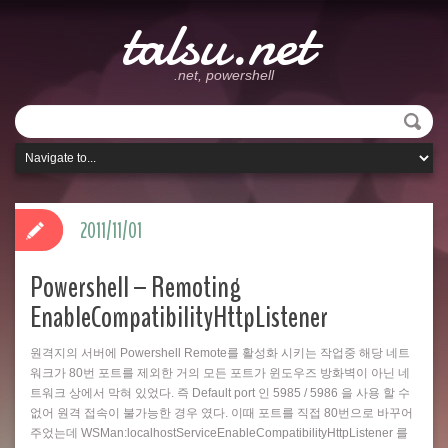
talsu.net
.net, powershell
2011/11/01
Powershell – Remoting
EnableCompatibilityHttpListener
원격지의 서버에 Powershell Remote를 활성화 시키는 작업중 해당 네트
워크가 80번 포트를 제외한 거의 모든 포트가 윈도우즈 방화벽이 아닌 네
트워크 상에서 막혀 있었다. 즉 Default port 인 5985 / 5986 을 사용 할 수
없어 원격 접속이 불가능한 경우 였다. 이때 포트를 직접 80번으로 바꾸어
주었는데 WSMan:localhostServiceEnableCompatibilityHttpListener 를