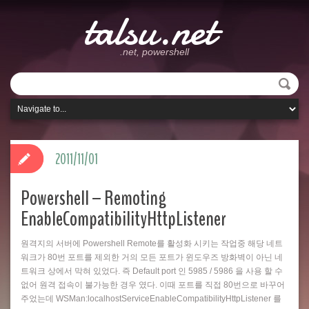
talsu.net
.net, powershell
2011/11/01
Powershell – Remoting
EnableCompatibilityHttpListener
원격지의 서버에 Powershell Remote를 활성화 시키는 작업중 해당 네트
워크가 80번 포트를 제외한 거의 모든 포트가 윈도우즈 방화벽이 아닌 네
트워크 상에서 막혀 있었다. 즉 Default port 인 5985 / 5986 을 사용 할 수
없어 원격 접속이 불가능한 경우 였다. 이때 포트를 직접 80번으로 바꾸어
주었는데 WSMan:localhostServiceEnableCompatibilityHttpListener 를