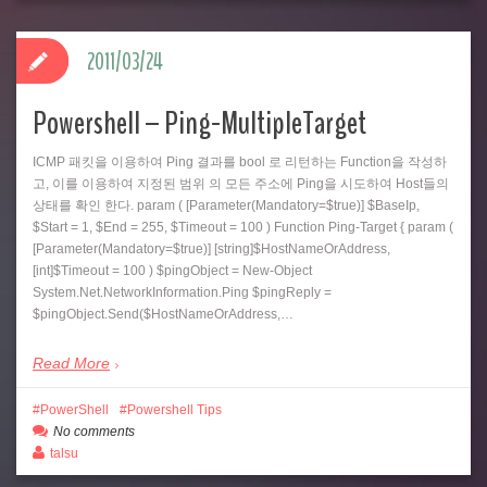
2011/03/24
Powershell – Ping-MultipleTarget
ICMP 패킷을 이용하여 Ping 결과를 bool 로 리턴하는 Function을 작성하
고, 이를 이용하여 지정된 범위 의 모든 주소에 Ping을 시도하여 Host들의
상태를 확인 한다. param ( [Parameter(Mandatory=$true)] $BaseIp,
$Start = 1, $End = 255, $Timeout = 100 ) Function Ping-Target { param (
[Parameter(Mandatory=$true)] [string]$HostNameOrAddress,
[int]$Timeout = 100 ) $pingObject = New-Object
System.Net.NetworkInformation.Ping $pingReply =
$pingObject.Send($HostNameOrAddress,…
Read More
PowerShell
Powershell Tips
No comments
talsu