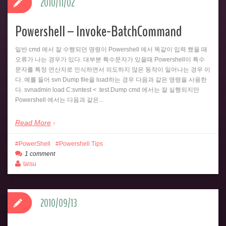
2010/11/02
Powershell – Invoke-BatchCommand
일반 cmd 에서 잘 수행되던 명령이 Powershell 에서 똑같이 입력 했을 때
오류가 나는 경우가 있다. 대부분 특수문자가 있을때 Powershell이 특수
문자를 특정 연산자로 인식하면서 의도하지 않은 동작이 일어나는 경우 이
다. 예를 들어 svn Dump file을 load하는 경우 다음과 같은 명령을 사용한
다. svnadmin load C:svntest < .test.Dump cmd 에서는 잘 실행되지만
Powershell 에서는 다음과 같은...
Read More
PowerShell
Powershell Tips
1 comment
talsu
2010/09/13