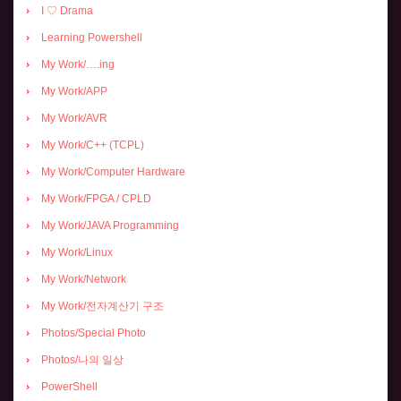
I ♡ Drama
Learning Powershell
My Work/….ing
My Work/APP
My Work/AVR
My Work/C++ (TCPL)
My Work/Computer Hardware
My Work/FPGA / CPLD
My Work/JAVA Programming
My Work/Linux
My Work/Network
My Work/전자계산기 구조
Photos/Special Photo
Photos/나의 일상
PowerShell