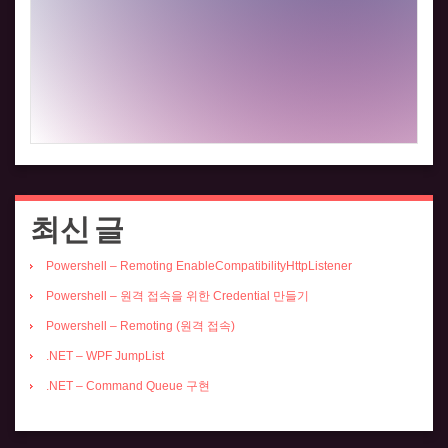
최신 글
Powershell – Remoting EnableCompatibilityHttpListener
Powershell – 원격 접속을 위한 Credential 만들기
Powershell – Remoting (원격 접속)
.NET – WPF JumpList
.NET – Command Queue 구현