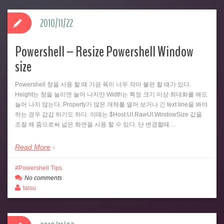
2010/11/22
Powershell – Resize Powershell Window
size
Powershell 창을 사용 할 때 가끔 폭이 너무 작아 불편 할 때가 있다.
Height는 창을 늘리면 늘어 나지만 Width는 특정 크기 이상 최대화를 해도
늘어 나지 않는다. Property가 많은 개체를 열어 보거나 긴 text line을 봐야
하는 경우 갑갑 하기도 하다. 이때는 $Host.UI.RawUI.WindowSize 값을
조절 해 줌으로써 넓은 화면을 사용 할 수 있다. 단 변경할때…
Read More
Powershell Tips
No comments
talsu