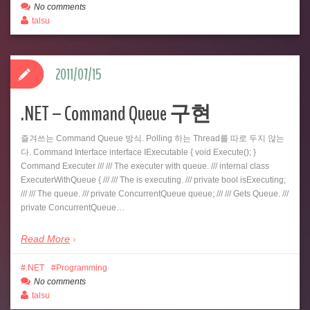
No comments
talsu
2011/07/15
.NET – Command Queue 구현
즐겨쓰는 Command Queue 방식. Polling 하는 Thread를 따로 두지 않는
다. Command Interface interface IExecutable { void Execute(); }
Command Executer /// /// The executer with queue. /// internal class
ExecuterWithQueue { /// /// The is executing. /// private bool isExecuting;
/// /// The queue. /// private ConcurrentQueue queue; /// /// Gets Queue. ///
private ConcurrentQueue…
Read More
.NET
Programming
No comments
talsu