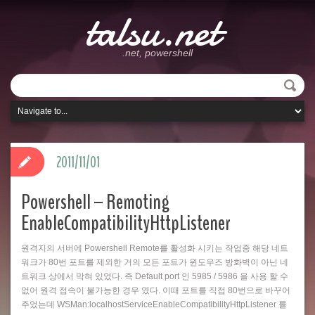
talsu.net
.net, powershell
2011/11/01
Powershell – Remoting
EnableCompatibilityHttpListener
원격지의 서버에 Powershell Remote를 활성화 시키는 작업중 해당 네트
워크가 80번 포트를 제외한 거의 모든 포트가 윈도우즈 방화벽이 아닌 네
트워크 상에서 막혀 있었다. 즉 Default port 인 5985 / 5986 을 사용 할 수
없어 원격 접속이 불가능한 경우 였다. 이때 포트를 직접 80번으로 바꾸어
주었는데 WSMan:localhostServiceEnableCompatibilityHttpListener 를