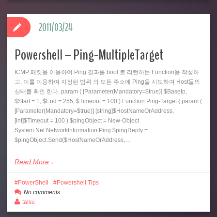
2011/03/24
Powershell – Ping-MultipleTarget
ICMP 패킷을 이용하여 Ping 결과를 bool 로 리턴하는 Function을 작성하
고, 이를 이용하여 지정된 범위 의 모든 주소에 Ping을 시도하여 Host들의
상태를 확인 한다. param ( [Parameter(Mandatory=$true)] $BaseIp,
$Start = 1, $End = 255, $Timeout = 100 ) Function Ping-Target { param (
[Parameter(Mandatory=$true)] [string]$HostNameOrAddress,
[int]$Timeout = 100 ) $pingObject = New-Object
System.Net.NetworkInformation.Ping $pingReply =
$pingObject.Send($HostNameOrAddress,…
Read More
PowerShell
Powershell Tips
No comments
talsu