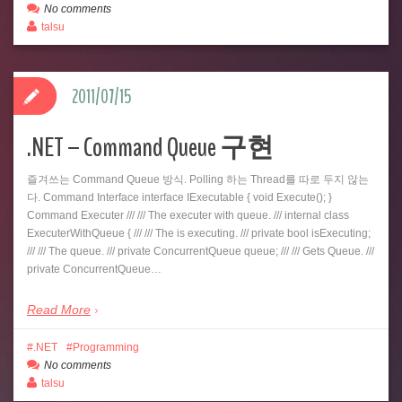
No comments
talsu
2011/07/15
.NET – Command Queue 구현
즐겨쓰는 Command Queue 방식. Polling 하는 Thread를 따로 두지 않는
다. Command Interface interface IExecutable { void Execute(); }
Command Executer /// /// The executer with queue. /// internal class
ExecuterWithQueue { /// /// The is executing. /// private bool isExecuting;
/// /// The queue. /// private ConcurrentQueue queue; /// /// Gets Queue. ///
private ConcurrentQueue…
Read More
.NET
Programming
No comments
talsu