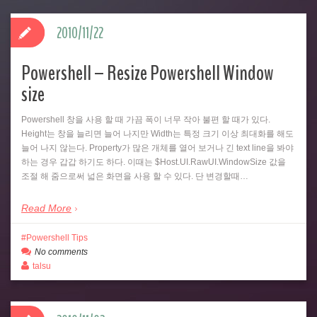
2010/11/22
Powershell – Resize Powershell Window
size
Powershell 창을 사용 할 때 가끔 폭이 너무 작아 불편 할 때가 있다.
Height는 창을 늘리면 늘어 나지만 Width는 특정 크기 이상 최대화를 해도
늘어 나지 않는다. Property가 많은 개체를 열어 보거나 긴 text line을 봐야
하는 경우 갑갑 하기도 하다. 이때는 $Host.UI.RawUI.WindowSize 값을
조절 해 줌으로써 넓은 화면을 사용 할 수 있다. 단 변경할때…
Read More
Powershell Tips
No comments
talsu