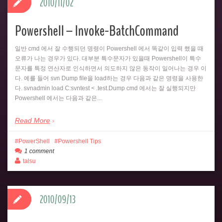
2010/11/02
Powershell – Invoke-BatchCommand
일반 cmd 에서 잘 수행되던 명령이 Powershell 에서 똑같이 입력 했을 때
오류가 나는 경우가 있다. 대부분 특수문자가 있을때 Powershell이 특수
문자를 특정 연산자로 인식하면서 의도하지 않은 동작이 일어나는 경우 이
다. 예를 들어 svn Dump file을 load하는 경우 다음과 같은 명령을 사용한
다. svnadmin load C:svntest < .test.Dump cmd 에서는 잘 실행되지만
Powershell 에서는 다음과 같은...
Read More
PowerShell
Powershell Tips
1 comment
talsu
2010/09/13