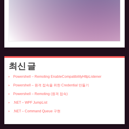
최신 글
Powershell – Remoting EnableCompatibilityHttpListener
Powershell – 원격 접속을 위한 Credential 만들기
Powershell – Remoting (원격 접속)
.NET – WPF JumpList
.NET – Command Queue 구현