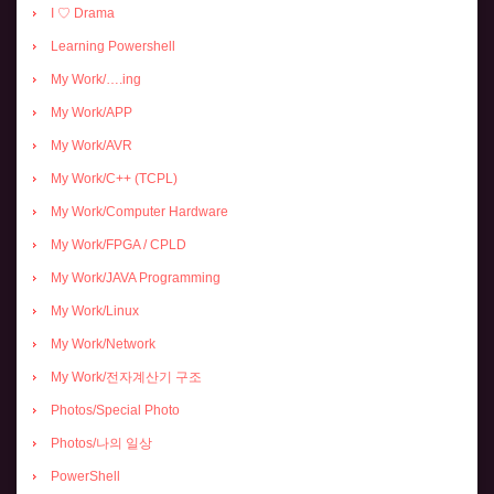
I ♡ Drama
Learning Powershell
My Work/….ing
My Work/APP
My Work/AVR
My Work/C++ (TCPL)
My Work/Computer Hardware
My Work/FPGA / CPLD
My Work/JAVA Programming
My Work/Linux
My Work/Network
My Work/전자계산기 구조
Photos/Special Photo
Photos/나의 일상
PowerShell