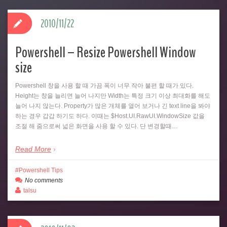
2010/11/22
Powershell – Resize Powershell Window
size
Powershell 창을 사용 할 때 가끔 폭이 너무 작아 불편 할 때가 있다.
Height는 창을 늘리면 늘어 나지만 Width는 특정 크기 이상 최대화를 해도
늘어 나지 않는다. Property가 많은 개체를 열어 보거나 긴 text line을 봐야
하는 경우 갑갑 하기도 하다. 이때는 $Host.UI.RawUI.WindowSize 값을
조절 해 줌으로써 넓은 화면을 사용 할 수 있다. 단 변경할때…
Read More
Powershell Tips
No comments
talsu