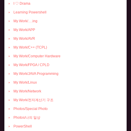
I ♡ Drama
Learning Powershell
My Work/….ing
My Work/APP
My Work/AVR
My Work/C++ (TCPL)
My Work/Computer Hardware
My Work/FPGA / CPLD
My Work/JAVA Programming
My Work/Linux
My Work/Network
My Work/전자계산기 구조
Photos/Special Photo
Photos/나의 일상
PowerShell