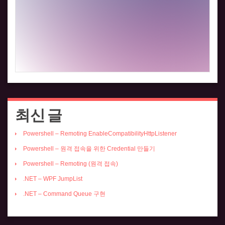
최신 글
Powershell – Remoting EnableCompatibilityHttpListener
Powershell – 원격 접속을 위한 Credential 만들기
Powershell – Remoting (원격 접속)
.NET – WPF JumpList
.NET – Command Queue 구현