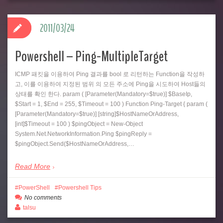
2011/03/24
Powershell – Ping-MultipleTarget
ICMP 패킷을 이용하여 Ping 결과를 bool 로 리턴하는 Function을 작성하
고, 이를 이용하여 지정된 범위 의 모든 주소에 Ping을 시도하여 Host들의
상태를 확인 한다. param ( [Parameter(Mandatory=$true)] $BaseIp,
$Start = 1, $End = 255, $Timeout = 100 ) Function Ping-Target { param (
[Parameter(Mandatory=$true)] [string]$HostNameOrAddress,
[int]$Timeout = 100 ) $pingObject = New-Object
System.Net.NetworkInformation.Ping $pingReply =
$pingObject.Send($HostNameOrAddress,…
Read More
PowerShell
Powershell Tips
No comments
talsu