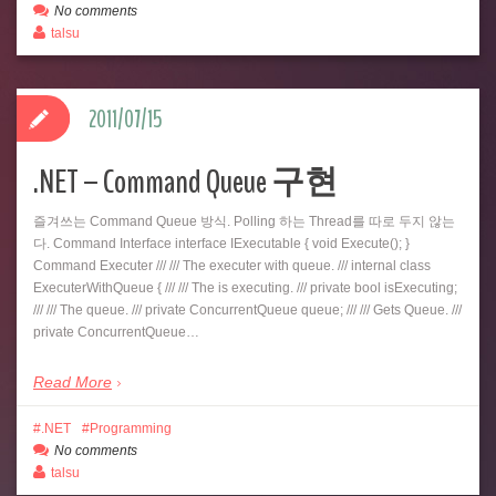
No comments
talsu
2011/07/15
.NET – Command Queue 구현
즐겨쓰는 Command Queue 방식. Polling 하는 Thread를 따로 두지 않는
다. Command Interface interface IExecutable { void Execute(); }
Command Executer /// /// The executer with queue. /// internal class
ExecuterWithQueue { /// /// The is executing. /// private bool isExecuting;
/// /// The queue. /// private ConcurrentQueue queue; /// /// Gets Queue. ///
private ConcurrentQueue…
Read More
.NET
Programming
No comments
talsu