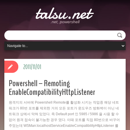
talsu.net
.net, powershell
2011/11/01
Powershell – Remoting
EnableCompatibilityHttpListener
원격지의 서버에 Powershell Remote를 활성화 시키는 작업중 해당 네트
워크가 80번 포트를 제외한 거의 모든 포트가 윈도우즈 방화벽이 아닌 네
트워크 상에서 막혀 있었다. 즉 Default port 인 5985 / 5986 을 사용 할 수
없어 원격 접속이 불가능한 경우 였다. 이때 포트를 직접 80번으로 바꾸어
주었는데 WSMan:localhostServiceEnableCompatibilityHttpListener 를