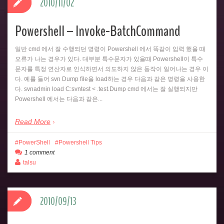
2010/11/02
Powershell – Invoke-BatchCommand
일반 cmd 에서 잘 수행되던 명령이 Powershell 에서 똑같이 입력 했을 때
오류가 나는 경우가 있다. 대부분 특수문자가 있을때 Powershell이 특수
문자를 특정 연산자로 인식하면서 의도하지 않은 동작이 일어나는 경우 이
다. 예를 들어 svn Dump file을 load하는 경우 다음과 같은 명령을 사용한
다. svnadmin load C:svntest < .test.Dump cmd 에서는 잘 실행되지만
Powershell 에서는 다음과 같은...
Read More
PowerShell
Powershell Tips
1 comment
talsu
2010/09/13