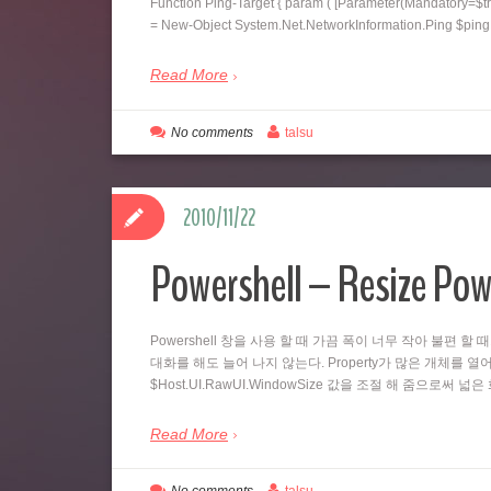
Function Ping-Target { param ( [Parameter(Mandatory=$tr
= New-Object System.Net.NetworkInformation.Ping $pi
Read More
No comments
talsu
2010/11/22
Powershell – Resize Pow
Powershell 창을 사용 할 때 가끔 폭이 너무 작아 불편 할 
대화를 해도 늘어 나지 않는다. Property가 많은 개체를 열어
$Host.UI.RawUI.WindowSize 값을 조절 해 줌으로써 
Read More