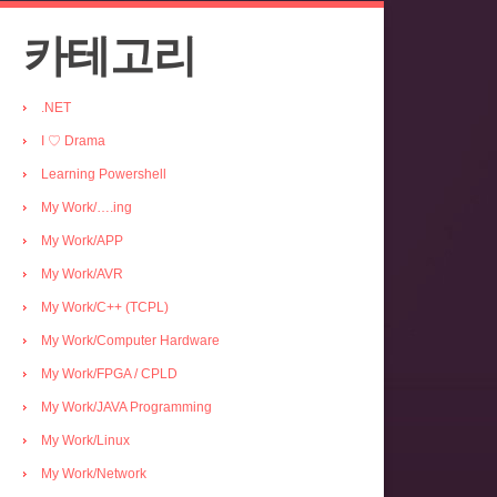
카테고리
.NET
I ♡ Drama
Learning Powershell
My Work/….ing
My Work/APP
My Work/AVR
My Work/C++ (TCPL)
My Work/Computer Hardware
My Work/FPGA / CPLD
My Work/JAVA Programming
My Work/Linux
My Work/Network