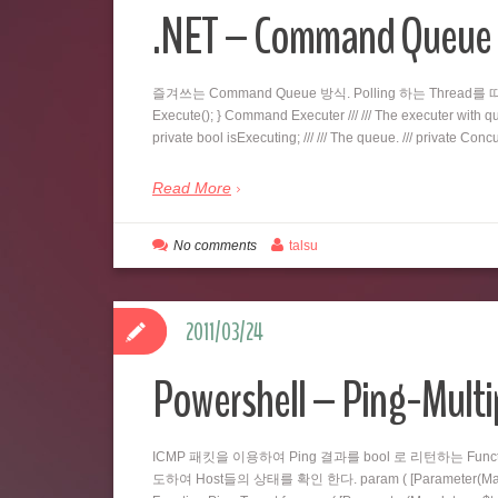
.NET – Command Qu
즐겨쓰는 Command Queue 방식. Polling 하는 Thread를 따로 두
Execute(); } Command Executer /// /// The executer with queu
private bool isExecuting; /// /// The queue. /// private C
Read More
No comments
talsu
2011/03/24
Powershell – Ping-Multi
ICMP 패킷을 이용하여 Ping 결과를 bool 로 리턴하는 Fu
도하여 Host들의 상태를 확인 한다. param ( [Parameter(Mandatory