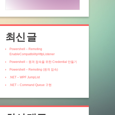
최신 글
Powershell – Remoting
EnableCompatibilityHttpListener
Powershell – 원격 접속을 위한 Credential 만들기
Powershell – Remoting (원격 접속)
.NET – WPF JumpList
.NET – Command Queue 구현