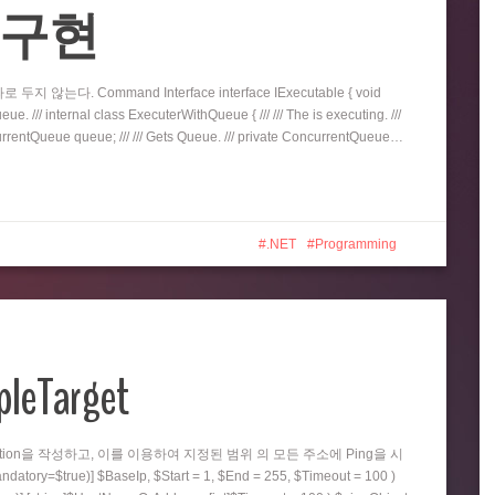
eue 구현
지 않는다. Command Interface interface IExecutable { void
e. /// internal class ExecuterWithQueue { /// /// The is executing. ///
oncurrentQueue queue; /// /// Gets Queue. /// private ConcurrentQueue…
.NET
Programming
pleTarget
nction을 작성하고, 이를 이용하여 지정된 범위 의 모든 주소에 Ping을 시
=$true)] $BaseIp, $Start = 1, $End = 255, $Timeout = 100 )