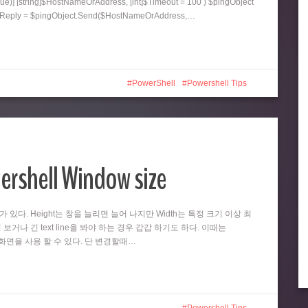
ue)] [string]$HostNameOrAddress, [int]$Timeout = 100 ) $pingObject
ngReply = $pingObject.Send($HostNameOrAddress,…
PowerShell
Powershell Tips
ershell Window size
때가 있다. Height는 창을 늘리면 늘어 나지만 Width는 특정 크기 이상 최
 보거나 긴 text line을 봐야 하는 경우 갑갑 하기도 하다. 이때는
넓은 화면을 사용 할 수 있다. 단 변경할때…