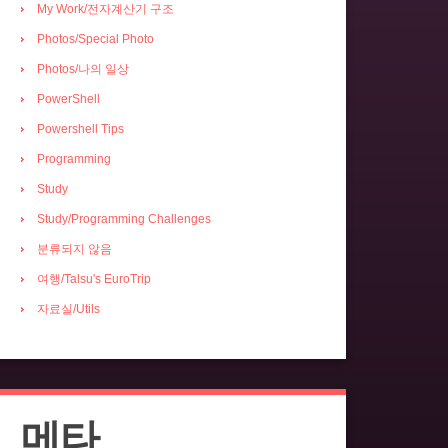
My Work/전자계산기 구조
Photos/Special Photo
Photos/나의 일상
PowerShell
Powershell Tips
Programming
Study
Study/Programming Challenges
분류되지 않음
여행/Talsu's EuroTrip
자료실/Utils
메타