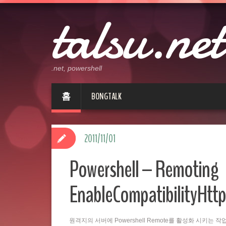
talsu.net
.net, powershell
홈
BONGTALK
2011/11/01
Powershell – Remoting
EnableCompatibilityHttp
원격지의 서버에 Powershell Remote를 활성화 시키