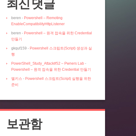
최신 댓글
beren
-
Powershell – Remoting
EnableCompatibilityHttpListener
beren
-
Powershell – 원격 접속을 위한 Credential
만들기
gkquf159
-
Powershell 스크립트(Script) 생성과 실
행
PowerShell_Study_Attack#52 – Pwners Lab
-
Powershell – 원격 접속을 위한 Credential 만들기
엘키스
-
Powershell 스크립트(Script) 실행을 위한
준비
보관함