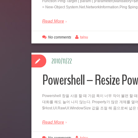
Function Ping-Target { param ( [Parameter(Mandatory=$tr
= New-Object System.Net.NetworkInformation.Ping $pi
Read More
No comments
talsu
2010/11/22
Powershell – Resize Pow
Powershell 창을 사용 할 때 가끔 폭이 너무 작아 불편 할 
대화를 해도 늘어 나지 않는다. Property가 많은 개체를 열어
$Host.UI.RawUI.WindowSize 값을 조절 해 줌으로써 
Read More