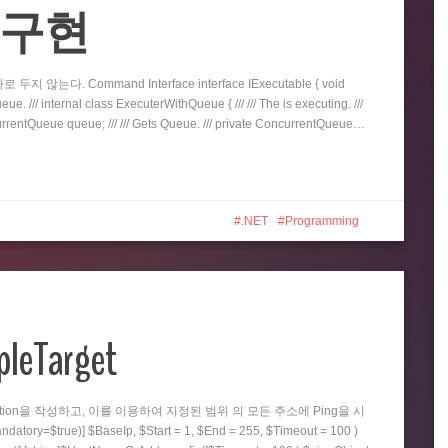
eue 구현
지 않는다. Command Interface interface IExecutable { void
e. /// internal class ExecuterWithQueue { /// /// The is executing. ///
oncurrentQueue queue; /// /// Gets Queue. /// private ConcurrentQueue…
.NET
Programming
pleTarget
nction을 작성하고, 이를 이용하여 지정된 범위 의 모든 주소에 Ping을 시
=$true)] $BaseIp, $Start = 1, $End = 255, $Timeout = 100 )