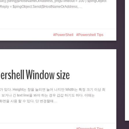
ue)] [string]$HostNameOrAddress, [int]$Timeout = 100 ) $pingObject
ngReply = $pingObject.Send($HostNameOrAddress,…
PowerShell
Powershell Tips
ershell Window size
때가 있다. Height는 창을 늘리면 늘어 나지만 Width는 특정 크기 이상 최
 보거나 긴 text line을 봐야 하는 경우 갑갑 하기도 하다. 이때는
넓은 화면을 사용 할 수 있다. 단 변경할때…