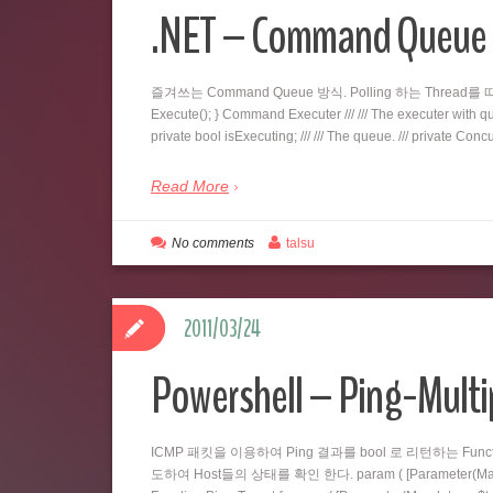
.NET – Command Qu
즐겨쓰는 Command Queue 방식. Polling 하는 Thread를 따로 두
Execute(); } Command Executer /// /// The executer with queu
private bool isExecuting; /// /// The queue. /// private C
Read More
No comments
talsu
2011/03/24
Powershell – Ping-Multi
ICMP 패킷을 이용하여 Ping 결과를 bool 로 리턴하는 Fu
도하여 Host들의 상태를 확인 한다. param ( [Parameter(Mandatory