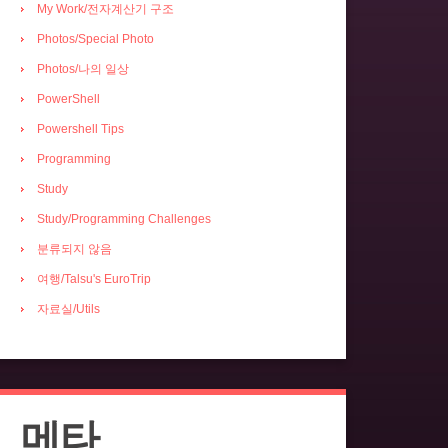
My Work/전자계산기 구조
Photos/Special Photo
Photos/나의 일상
PowerShell
Powershell Tips
Programming
Study
Study/Programming Challenges
분류되지 않음
여행/Talsu's EuroTrip
자료실/Utils
메타