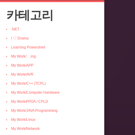
카테고리
.NET
I ♡ Drama
Learning Powershell
My Work/….ing
My Work/APP
My Work/AVR
My Work/C++ (TCPL)
My Work/Computer Hardware
My Work/FPGA / CPLD
My Work/JAVA Programming
My Work/Linux
My Work/Network