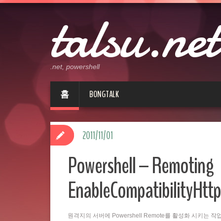
talsu.net
.net, powershell
홈
BONGTALK
2011/11/01
Powershell – Remoting
EnableCompatibilityHttp
원격지의 서버에 Powershell Remote를 활성화 시키