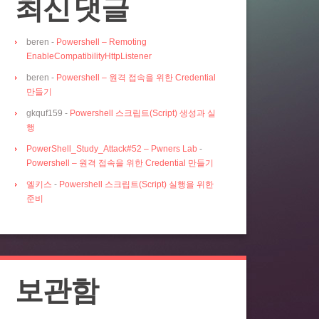
최신 댓글
beren
-
Powershell – Remoting
EnableCompatibilityHttpListener
beren
-
Powershell – 원격 접속을 위한 Credential
만들기
gkquf159
-
Powershell 스크립트(Script) 생성과 실
행
PowerShell_Study_Attack#52 – Pwners Lab
-
Powershell – 원격 접속을 위한 Credential 만들기
엘키스
-
Powershell 스크립트(Script) 실행을 위한
준비
보관함