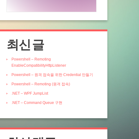
최신 글
Powershell – Remoting
EnableCompatibilityHttpListener
Powershell – 원격 접속을 위한 Credential 만들기
Powershell – Remoting (원격 접속)
.NET – WPF JumpList
.NET – Command Queue 구현