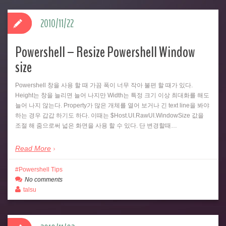
2010/11/22
Powershell – Resize Powershell Window
size
Powershell 창을 사용 할 때 가끔 폭이 너무 작아 불편 할 때가 있다.
Height는 창을 늘리면 늘어 나지만 Width는 특정 크기 이상 최대화를 해도
늘어 나지 않는다. Property가 많은 개체를 열어 보거나 긴 text line을 봐야
하는 경우 갑갑 하기도 하다. 이때는 $Host.UI.RawUI.WindowSize 값을
조절 해 줌으로써 넓은 화면을 사용 할 수 있다. 단 변경할때…
Read More
Powershell Tips
No comments
talsu