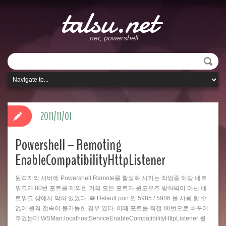
talsu.net
.net, powershell
2011/11/01
Powershell – Remoting
EnableCompatibilityHttpListener
원격지의 서버에 Powershell Remote를 활성화 시키는 작업중 해당 네트
워크가 80번 포트를 제외한 거의 모든 포트가 윈도우즈 방화벽이 아닌 네
트워크 상에서 막혀 있었다. 즉 Default port 인 5985 / 5986 을 사용 할 수
없어 원격 접속이 불가능한 경우 였다. 이때 포트를 직접 80번으로 바꾸어
주었는데 WSMan:localhostServiceEnableCompatibilityHttpListener 를