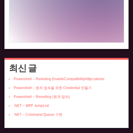
최신 글
Powershell – Remoting EnableCompatibilityHttpListener
Powershell – 원격 접속을 위한 Credential 만들기
Powershell – Remoting (원격 접속)
.NET – WPF JumpList
.NET – Command Queue 구현