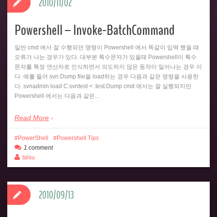
2010/11/02
Powershell – Invoke-BatchCommand
일반 cmd 에서 잘 수행되던 명령이 Powershell 에서 똑같이 입력 했을 때
오류가 나는 경우가 있다. 대부분 특수문자가 있을때 Powershell이 특수
문자를 특정 연산자로 인식하면서 의도하지 않은 동작이 일어나는 경우 이
다. 예를 들어 svn Dump file을 load하는 경우 다음과 같은 명령을 사용한
다. svnadmin load C:svntest < .test.Dump cmd 에서는 잘 실행되지만
Powershell 에서는 다음과 같은...
Read More
PowerShell
Powershell Tips
1 comment
talsu
2010/09/13