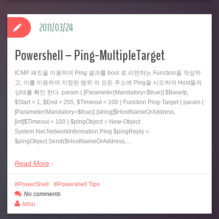
2011/03/24
Powershell – Ping-MultipleTarget
ICMP 패킷을 이용하여 Ping 결과를 bool 로 리턴하는 Function을 작성하
고, 이를 이용하여 지정된 범위 의 모든 주소에 Ping을 시도하여 Host들의
상태를 확인 한다. param ( [Parameter(Mandatory=$true)] $BaseIp,
$Start = 1, $End = 255, $Timeout = 100 ) Function Ping-Target { param (
[Parameter(Mandatory=$true)] [string]$HostNameOrAddress,
[int]$Timeout = 100 ) $pingObject = New-Object
System.Net.NetworkInformation.Ping $pingReply =
$pingObject.Send($HostNameOrAddress,…
Read More
PowerShell
Powershell Tips
No comments
talsu