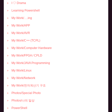
I ♡ Drama
Learning Powershell
My Work/….ing
My Work/APP
My Work/AVR
My Work/C++ (TCPL)
My Work/Computer Hardware
My Work/FPGA / CPLD
My Work/JAVA Programming
My Work/Linux
My Work/Network
My Work/전자계산기 구조
Photos/Special Photo
Photos/나의 일상
PowerShell