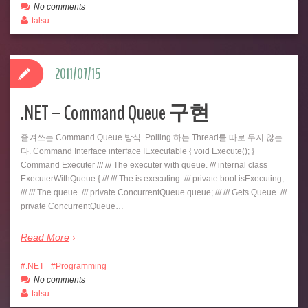
No comments
talsu
2011/07/15
.NET – Command Queue 구현
즐겨쓰는 Command Queue 방식. Polling 하는 Thread를 따로 두지 않는
다. Command Interface interface IExecutable { void Execute(); }
Command Executer /// /// The executer with queue. /// internal class
ExecuterWithQueue { /// /// The is executing. /// private bool isExecuting;
/// /// The queue. /// private ConcurrentQueue queue; /// /// Gets Queue. ///
private ConcurrentQueue…
Read More
.NET
Programming
No comments
talsu