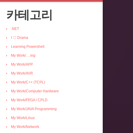
카테고리
.NET
I ♡ Drama
Learning Powershell
My Work/….ing
My Work/APP
My Work/AVR
My Work/C++ (TCPL)
My Work/Computer Hardware
My Work/FPGA / CPLD
My Work/JAVA Programming
My Work/Linux
My Work/Network