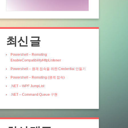
최신 글
Powershell – Remoting
EnableCompatibilityHttpListener
Powershell – 원격 접속을 위한 Credential 만들기
Powershell – Remoting (원격 접속)
.NET – WPF JumpList
.NET – Command Queue 구현