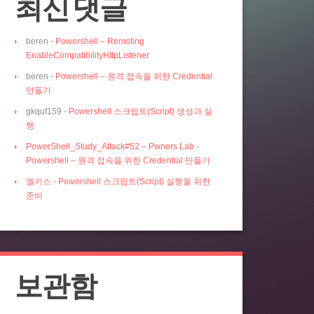
최신 댓글
beren
-
Powershell – Remoting
EnableCompatibilityHttpListener
beren
-
Powershell – 원격 접속을 위한 Credential
만들기
gkquf159
-
Powershell 스크립트(Script) 생성과 실
행
PowerShell_Study_Attack#52 – Pwners Lab
-
Powershell – 원격 접속을 위한 Credential 만들기
엘키스
-
Powershell 스크립트(Script) 실행을 위한
준비
보관함