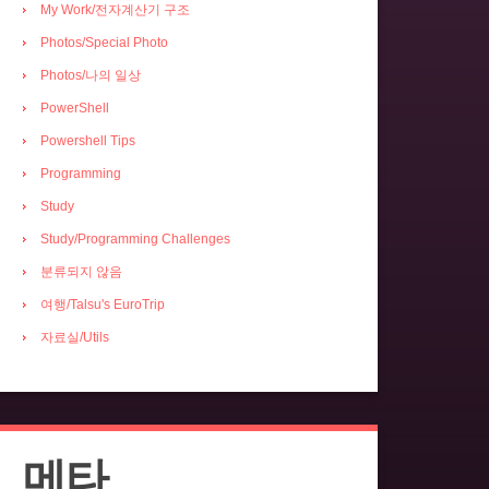
My Work/전자계산기 구조
Photos/Special Photo
Photos/나의 일상
PowerShell
Powershell Tips
Programming
Study
Study/Programming Challenges
분류되지 않음
여행/Talsu's EuroTrip
자료실/Utils
메타