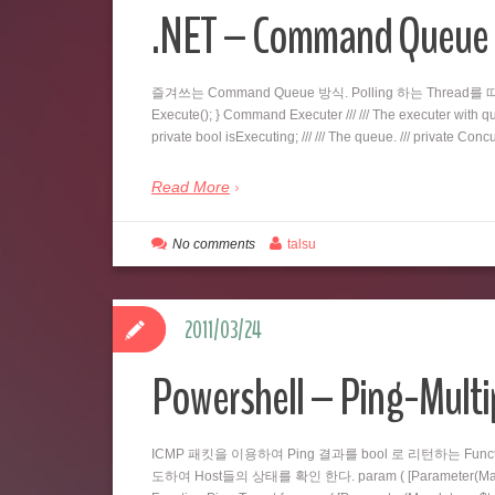
.NET – Command Qu
즐겨쓰는 Command Queue 방식. Polling 하는 Thread를 따로 두
Execute(); } Command Executer /// /// The executer with queu
private bool isExecuting; /// /// The queue. /// private C
Read More
No comments
talsu
2011/03/24
Powershell – Ping-Multi
ICMP 패킷을 이용하여 Ping 결과를 bool 로 리턴하는 Fu
도하여 Host들의 상태를 확인 한다. param ( [Parameter(Mandatory