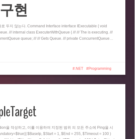
eue 구현
지 않는다. Command Interface interface IExecutable { void
e. /// internal class ExecuterWithQueue { /// /// The is executing. ///
oncurrentQueue queue; /// /// Gets Queue. /// private ConcurrentQueue…
.NET
Programming
pleTarget
nction을 작성하고, 이를 이용하여 지정된 범위 의 모든 주소에 Ping을 시
=$true)] $BaseIp, $Start = 1, $End = 255, $Timeout = 100 )