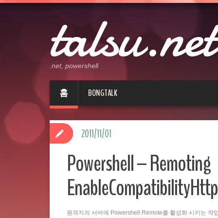
talsu.net
.net, powershell
홈
BONGTALK
2011/11/01
Powershell – Remoting
EnableCompatibilityHttp
원격지의 서버에 Powershell Remote를 활성화 시키