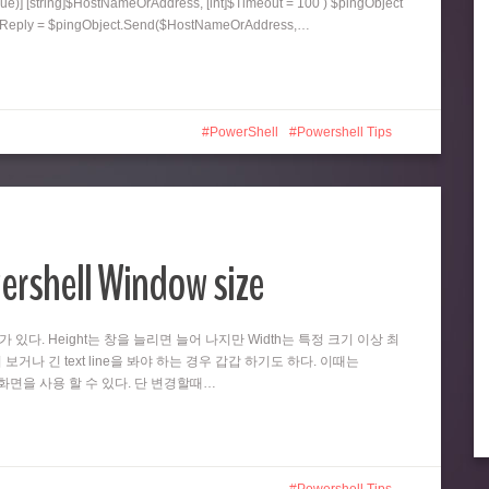
ue)] [string]$HostNameOrAddress, [int]$Timeout = 100 ) $pingObject
ngReply = $pingObject.Send($HostNameOrAddress,…
PowerShell
Powershell Tips
ershell Window size
때가 있다. Height는 창을 늘리면 늘어 나지만 Width는 특정 크기 이상 최
 보거나 긴 text line을 봐야 하는 경우 갑갑 하기도 하다. 이때는
넓은 화면을 사용 할 수 있다. 단 변경할때…