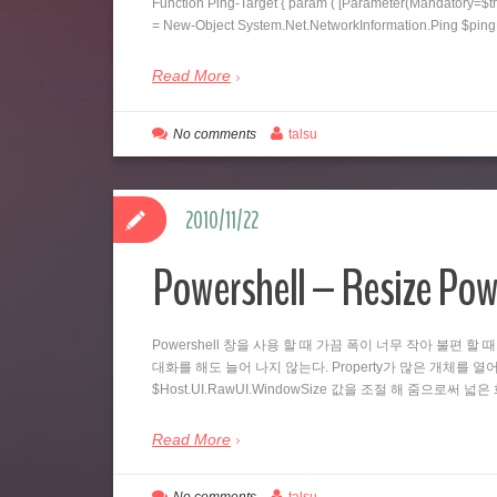
Function Ping-Target { param ( [Parameter(Mandatory=$tr
= New-Object System.Net.NetworkInformation.Ping $pi
Read More
No comments
talsu
2010/11/22
Powershell – Resize Pow
Powershell 창을 사용 할 때 가끔 폭이 너무 작아 불편 할 
대화를 해도 늘어 나지 않는다. Property가 많은 개체를 열어
$Host.UI.RawUI.WindowSize 값을 조절 해 줌으로써 
Read More