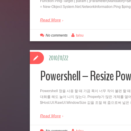
Function Ping-Target { param ( [Parameter(Mandatory=$tr
= New-Object System.Net.NetworkInformation.Ping $pi
Read More
No comments
talsu
2010/11/22
Powershell – Resize Pow
Powershell 창을 사용 할 때 가끔 폭이 너무 작아 불편 할 
대화를 해도 늘어 나지 않는다. Property가 많은 개체를 열어
$Host.UI.RawUI.WindowSize 값을 조절 해 줌으로써 
Read More