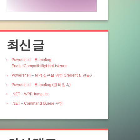
최신 글
Powershell – Remoting
EnableCompatibilityHttpListener
Powershell – 원격 접속을 위한 Credential 만들기
Powershell – Remoting (원격 접속)
.NET – WPF JumpList
.NET – Command Queue 구현