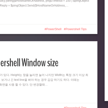
ue)] [string]$HostNameOrAddress, [int]$Timeout = 100 ) $pingObject
ngReply = $pingObject.Send($HostNameOrAddress,…
PowerShell
Powershell Tips
ershell Window size
때가 있다. Height는 창을 늘리면 늘어 나지만 Width는 특정 크기 이상 최
 보거나 긴 text line을 봐야 하는 경우 갑갑 하기도 하다. 이때는
넓은 화면을 사용 할 수 있다. 단 변경할때…