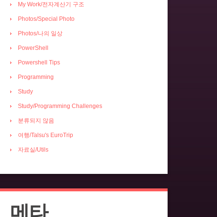
My Work/전자계산기 구조
Photos/Special Photo
Photos/나의 일상
PowerShell
Powershell Tips
Programming
Study
Study/Programming Challenges
분류되지 않음
여행/Talsu's EuroTrip
자료실/Utils
메타