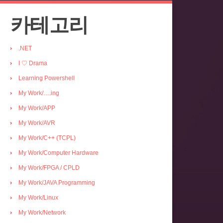
카테고리
.NET
I ♡ Drama
Learning Powershell
My Work/….ing
My Work/APP
My Work/AVR
My Work/C++ (TCPL)
My Work/Computer Hardware
My Work/FPGA / CPLD
My Work/JAVA Programming
My Work/Linux
My Work/Network