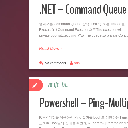
.NET – Command Qu
즐겨쓰는 Command Queue 방식. Polling 하는 Thread를 따로 두
Execute(); } Command Executer /// /// The executer with queu
private bool isExecuting; /// /// The queue. /// private C
Read More
No comments
talsu
2011/03/24
Powershell – Ping-Multi
ICMP 패킷을 이용하여 Ping 결과를 bool 로 리턴하는 Fu
도하여 Host들의 상태를 확인 한다. param ( [Parameter(Mandatory