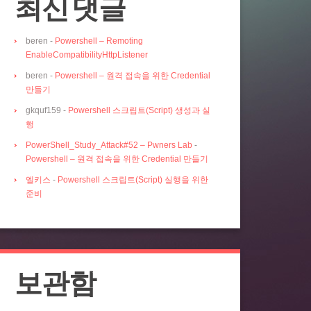
최신 댓글
beren
-
Powershell – Remoting
EnableCompatibilityHttpListener
beren
-
Powershell – 원격 접속을 위한 Credential
만들기
gkquf159
-
Powershell 스크립트(Script) 생성과 실
행
PowerShell_Study_Attack#52 – Pwners Lab
-
Powershell – 원격 접속을 위한 Credential 만들기
엘키스
-
Powershell 스크립트(Script) 실행을 위한
준비
보관함