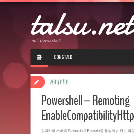
talsu.net
.net, powershell
홈
BONGTALK
2011/11/01
Powershell – Remoting
EnableCompatibilityHttp
원격지의 서버에 Powershell Remote를 활성화 시키