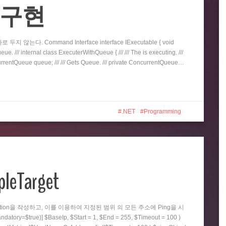
eue 구현
지 않는다. Command Interface interface IExecutable { void
e. /// internal class ExecuterWithQueue { /// /// The is executing. ///
oncurrentQueue queue; /// /// Gets Queue. /// private ConcurrentQueue…
.NET
Programming
pleTarget
nction을 작성하고, 이를 이용하여 지정된 범위 의 모든 주소에 Ping을 시
=$true)] $BaseIp, $Start = 1, $End = 255, $Timeout = 100 )