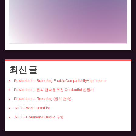
최신 글
Powershell – Remoting EnableCompatibilityHttpListener
Powershell – 원격 접속을 위한 Credential 만들기
Powershell – Remoting (원격 접속)
.NET – WPF JumpList
.NET – Command Queue 구현