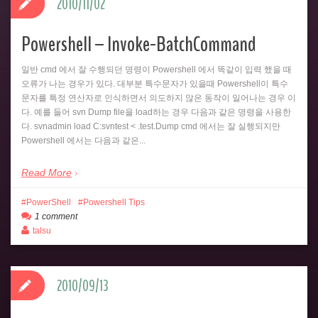
2010/11/02
Powershell – Invoke-BatchCommand
일반 cmd 에서 잘 수행되던 명령이 Powershell 에서 똑같이 입력 했을 때
오류가 나는 경우가 있다. 대부분 특수문자가 있을때 Powershell이 특수
문자를 특정 연산자로 인식하면서 의도하지 않은 동작이 일어나는 경우 이
다. 예를 들어 svn Dump file을 load하는 경우 다음과 같은 명령을 사용한
다. svnadmin load C:svntest < .test.Dump cmd 에서는 잘 실행되지만
Powershell 에서는 다음과 같은...
Read More
PowerShell
Powershell Tips
1 comment
talsu
2010/09/13