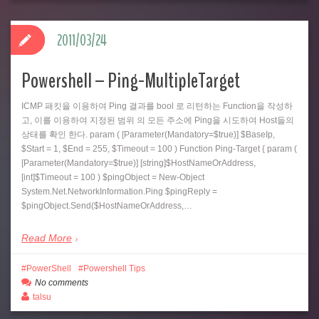
2011/03/24
Powershell – Ping-MultipleTarget
ICMP 패킷을 이용하여 Ping 결과를 bool 로 리턴하는 Function을 작성하
고, 이를 이용하여 지정된 범위 의 모든 주소에 Ping을 시도하여 Host들의
상태를 확인 한다. param ( [Parameter(Mandatory=$true)] $BaseIp,
$Start = 1, $End = 255, $Timeout = 100 ) Function Ping-Target { param (
[Parameter(Mandatory=$true)] [string]$HostNameOrAddress,
[int]$Timeout = 100 ) $pingObject = New-Object
System.Net.NetworkInformation.Ping $pingReply =
$pingObject.Send($HostNameOrAddress,…
Read More
PowerShell
Powershell Tips
No comments
talsu