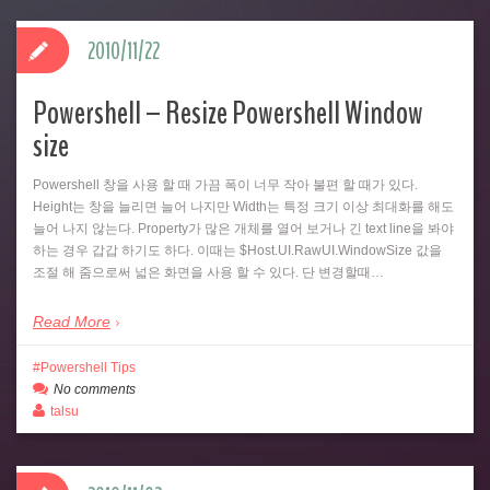
2010/11/22
Powershell – Resize Powershell Window
size
Powershell 창을 사용 할 때 가끔 폭이 너무 작아 불편 할 때가 있다.
Height는 창을 늘리면 늘어 나지만 Width는 특정 크기 이상 최대화를 해도
늘어 나지 않는다. Property가 많은 개체를 열어 보거나 긴 text line을 봐야
하는 경우 갑갑 하기도 하다. 이때는 $Host.UI.RawUI.WindowSize 값을
조절 해 줌으로써 넓은 화면을 사용 할 수 있다. 단 변경할때…
Read More
Powershell Tips
No comments
talsu