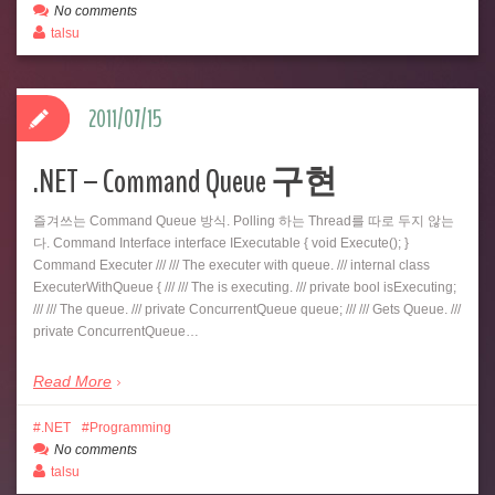
No comments
talsu
2011/07/15
.NET – Command Queue 구현
즐겨쓰는 Command Queue 방식. Polling 하는 Thread를 따로 두지 않는
다. Command Interface interface IExecutable { void Execute(); }
Command Executer /// /// The executer with queue. /// internal class
ExecuterWithQueue { /// /// The is executing. /// private bool isExecuting;
/// /// The queue. /// private ConcurrentQueue queue; /// /// Gets Queue. ///
private ConcurrentQueue…
Read More
.NET
Programming
No comments
talsu