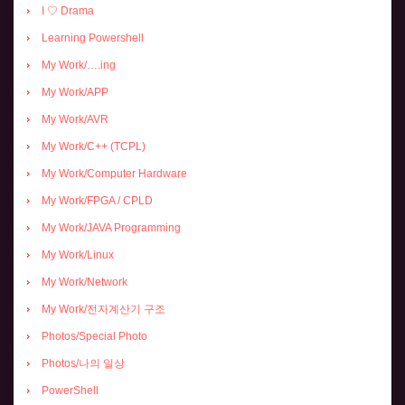
I ♡ Drama
Learning Powershell
My Work/….ing
My Work/APP
My Work/AVR
My Work/C++ (TCPL)
My Work/Computer Hardware
My Work/FPGA / CPLD
My Work/JAVA Programming
My Work/Linux
My Work/Network
My Work/전자계산기 구조
Photos/Special Photo
Photos/나의 일상
PowerShell