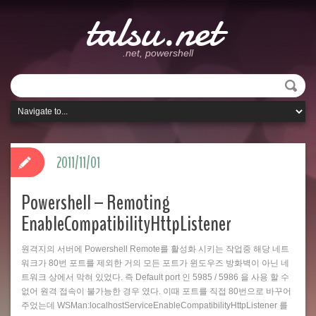
talsu.net
.net, powershell
2011/11/01
Powershell – Remoting
EnableCompatibilityHttpListener
원격지의 서버에 Powershell Remote를 활성화 시키는 작업중 해당 네트
워크가 80번 포트를 제외한 거의 모든 포트가 윈도우즈 방화벽이 아닌 네
트워크 상에서 막혀 있었다. 즉 Default port 인 5985 / 5986 을 사용 할 수
없어 원격 접속이 불가능한 경우 였다. 이때 포트를 직접 80번으로 바꾸어
주었는데 WSMan:localhostServiceEnableCompatibilityHttpListener 를