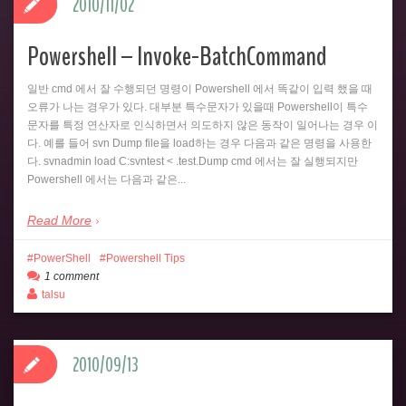
2010/11/02
Powershell – Invoke-BatchCommand
일반 cmd 에서 잘 수행되던 명령이 Powershell 에서 똑같이 입력 했을 때
오류가 나는 경우가 있다. 대부분 특수문자가 있을때 Powershell이 특수
문자를 특정 연산자로 인식하면서 의도하지 않은 동작이 일어나는 경우 이
다. 예를 들어 svn Dump file을 load하는 경우 다음과 같은 명령을 사용한
다. svnadmin load C:svntest < .test.Dump cmd 에서는 잘 실행되지만
Powershell 에서는 다음과 같은...
Read More
PowerShell
Powershell Tips
1 comment
talsu
2010/09/13