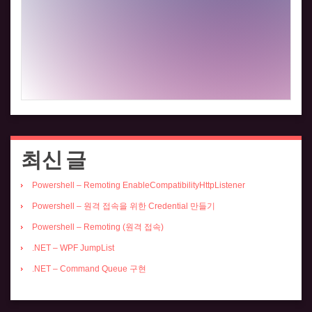
최신 글
Powershell – Remoting EnableCompatibilityHttpListener
Powershell – 원격 접속을 위한 Credential 만들기
Powershell – Remoting (원격 접속)
.NET – WPF JumpList
.NET – Command Queue 구현