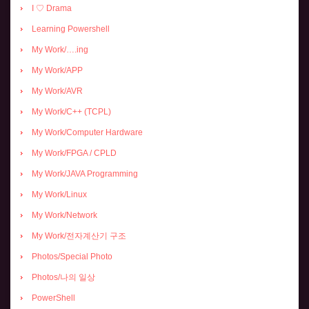
I ♡ Drama
Learning Powershell
My Work/….ing
My Work/APP
My Work/AVR
My Work/C++ (TCPL)
My Work/Computer Hardware
My Work/FPGA / CPLD
My Work/JAVA Programming
My Work/Linux
My Work/Network
My Work/전자계산기 구조
Photos/Special Photo
Photos/나의 일상
PowerShell