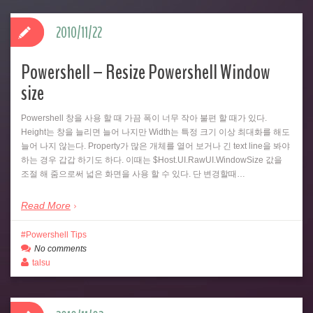
2010/11/22
Powershell – Resize Powershell Window
size
Powershell 창을 사용 할 때 가끔 폭이 너무 작아 불편 할 때가 있다.
Height는 창을 늘리면 늘어 나지만 Width는 특정 크기 이상 최대화를 해도
늘어 나지 않는다. Property가 많은 개체를 열어 보거나 긴 text line을 봐야
하는 경우 갑갑 하기도 하다. 이때는 $Host.UI.RawUI.WindowSize 값을
조절 해 줌으로써 넓은 화면을 사용 할 수 있다. 단 변경할때…
Read More
Powershell Tips
No comments
talsu