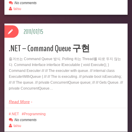
No comments
talsu
2011/07/15
.NET – Command Queue 구현
즐겨쓰는 Command Queue 방식. Polling 하는 Thread를 따로 두지 않는
다. Command Interface interface IExecutable { void Execute(); }
Command Executer /// /// The executer with queue. /// internal class
ExecuterWithQueue { /// /// The is executing. /// private bool isExecuting;
/// /// The queue. /// private ConcurrentQueue queue; /// /// Gets Queue. ///
private ConcurrentQueue…
Read More
.NET
Programming
No comments
talsu