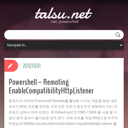
talsu.net
.net, powershell
2011/11/01
Powershell – Remoting
EnableCompatibilityHttpListener
원격지의 서버에 Powershell Remote를 활성화 시키는 작업중 해당 네트
워크가 80번 포트를 제외한 거의 모든 포트가 윈도우즈 방화벽이 아닌 네
트워크 상에서 막혀 있었다. 즉 Default port 인 5985 / 5986 을 사용 할 수
없어 원격 접속이 불가능한 경우 였다. 이때 포트를 직접 80번으로 바꾸어
주었는데 WSMan:localhostServiceEnableCompatibilityHttpListener 를