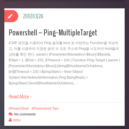
2011/03/24
Powershell – Ping-MultipleTarget
ICMP 패킷을 이용하여 Ping 결과를 bool 로 리턴하는 Function을 작성하
고, 이를 이용하여 지정된 범위 의 모든 주소에 Ping을 시도하여 Host들의
상태를 확인 한다. param ( [Parameter(Mandatory=$true)] $BaseIp,
$Start = 1, $End = 255, $Timeout = 100 ) Function Ping-Target { param (
[Parameter(Mandatory=$true)] [string]$HostNameOrAddress,
[int]$Timeout = 100 ) $pingObject = New-Object
System.Net.NetworkInformation.Ping $pingReply =
$pingObject.Send($HostNameOrAddress,…
Read More
PowerShell
Powershell Tips
No comments
talsu