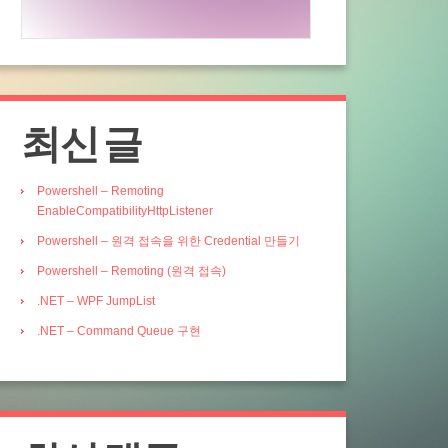
최신 글
Powershell – Remoting
EnableCompatibilityHttpListener
Powershell – 원격 접속을 위한 Credential 만들기
Powershell – Remoting (원격 접속)
.NET – WPF JumpList
.NET – Command Queue 구현