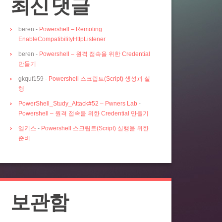
최신 댓글
beren
-
Powershell – Remoting
EnableCompatibilityHttpListener
beren
-
Powershell – 원격 접속을 위한 Credential
만들기
gkquf159
-
Powershell 스크립트(Script) 생성과 실
행
PowerShell_Study_Attack#52 – Pwners Lab
-
Powershell – 원격 접속을 위한 Credential 만들기
엘키스
-
Powershell 스크립트(Script) 실행을 위한
준비
보관함