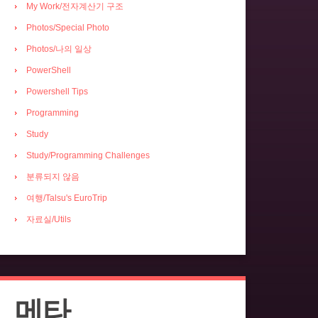
My Work/전자계산기 구조
Photos/Special Photo
Photos/나의 일상
PowerShell
Powershell Tips
Programming
Study
Study/Programming Challenges
분류되지 않음
여행/Talsu's EuroTrip
자료실/Utils
메타