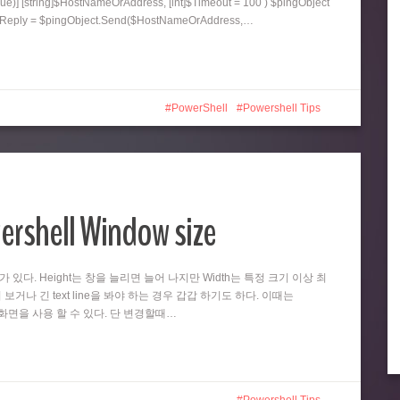
ue)] [string]$HostNameOrAddress, [int]$Timeout = 100 ) $pingObject
ngReply = $pingObject.Send($HostNameOrAddress,…
PowerShell
Powershell Tips
ershell Window size
때가 있다. Height는 창을 늘리면 늘어 나지만 Width는 특정 크기 이상 최
 보거나 긴 text line을 봐야 하는 경우 갑갑 하기도 하다. 이때는
넓은 화면을 사용 할 수 있다. 단 변경할때…