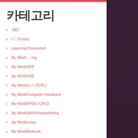
카테고리
.NET
I ♡ Drama
Learning Powershell
My Work/….ing
My Work/APP
My Work/AVR
My Work/C++ (TCPL)
My Work/Computer Hardware
My Work/FPGA / CPLD
My Work/JAVA Programming
My Work/Linux
My Work/Network