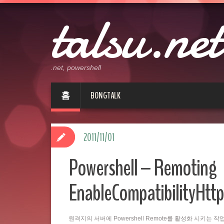
talsu.net
.net, powershell
홈
BONGTALK
2011/11/01
Powershell – Remoting
EnableCompatibilityHttp
원격지의 서버에 Powershell Remote를 활성화 시키