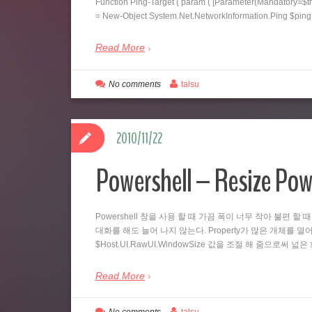
Function Ping-Target { param ( [Parameter(Mandatory=$tr
= New-Object System.Net.NetworkInformation.Ping $pi
Read More
No comments
talsu
2010/11/22
Powershell – Resize Pow
Powershell 창을 사용 할 때 가끔 폭이 너무 작아 불편 할 
대화를 해도 늘어 나지 않는다. Property가 많은 개체를 열어
$Host.UI.RawUI.WindowSize 값을 조절 해 줌으로써 
Read More