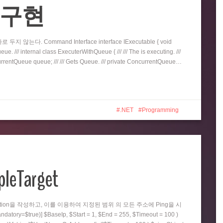
eue 구현
지 않는다. Command Interface interface IExecutable { void
e. /// internal class ExecuterWithQueue { /// /// The is executing. ///
oncurrentQueue queue; /// /// Gets Queue. /// private ConcurrentQueue…
.NET
Programming
pleTarget
nction을 작성하고, 이를 이용하여 지정된 범위 의 모든 주소에 Ping을 시
=$true)] $BaseIp, $Start = 1, $End = 255, $Timeout = 100 )