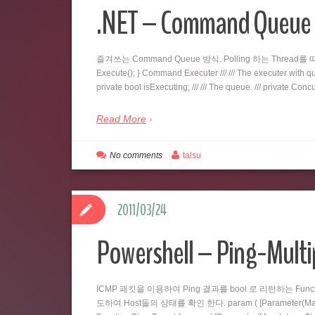
.NET – Command Qu
즐겨쓰는 Command Queue 방식. Polling 하는 Thread를 따로 두
Execute(); } Command Executer /// /// The executer with queu
private bool isExecuting; /// /// The queue. /// private C
Read More
No comments
talsu
2011/03/24
Powershell – Ping-Multi
ICMP 패킷을 이용하여 Ping 결과를 bool 로 리턴하는 Fu
도하여 Host들의 상태를 확인 한다. param ( [Parameter(Mandatory