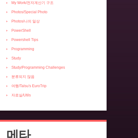
My Work/전자계산기 구조
Photos/Special Photo
Photos/나의 일상
PowerShell
Powershell Tips
Programming
Study
Study/Programming Challenges
분류되지 않음
여행/Talsu's EuroTrip
자료실/Utils
메타