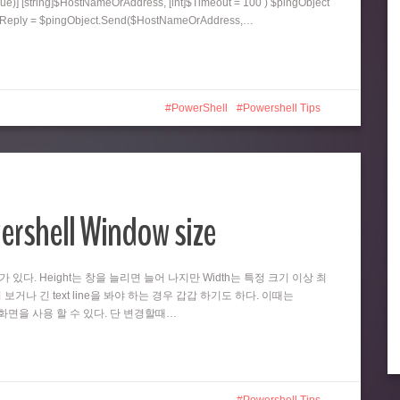
ue)] [string]$HostNameOrAddress, [int]$Timeout = 100 ) $pingObject
ngReply = $pingObject.Send($HostNameOrAddress,…
PowerShell
Powershell Tips
ershell Window size
때가 있다. Height는 창을 늘리면 늘어 나지만 Width는 특정 크기 이상 최
 보거나 긴 text line을 봐야 하는 경우 갑갑 하기도 하다. 이때는
넓은 화면을 사용 할 수 있다. 단 변경할때…