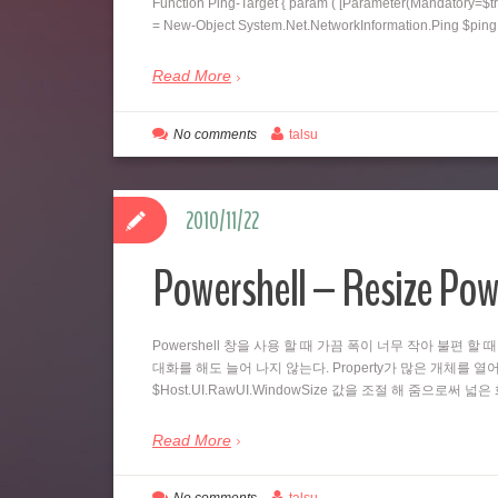
Function Ping-Target { param ( [Parameter(Mandatory=$tr
= New-Object System.Net.NetworkInformation.Ping $pi
Read More
No comments
talsu
2010/11/22
Powershell – Resize Pow
Powershell 창을 사용 할 때 가끔 폭이 너무 작아 불편 할 
대화를 해도 늘어 나지 않는다. Property가 많은 개체를 열어
$Host.UI.RawUI.WindowSize 값을 조절 해 줌으로써 
Read More