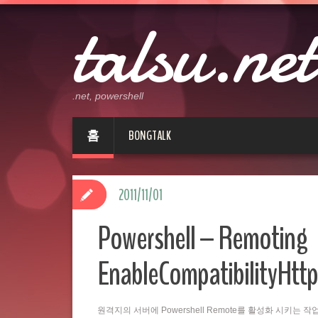
talsu.net
.net, powershell
홈
BONGTALK
2011/11/01
Powershell – Remoting
EnableCompatibilityHttp
원격지의 서버에 Powershell Remote를 활성화 시키