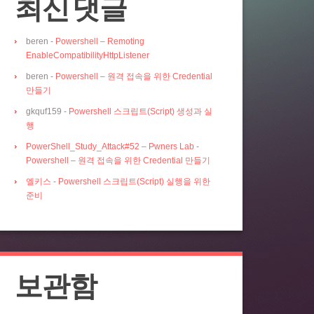
최신 댓글
beren
-
Powershell – Remoting
EnableCompatibilityHttpListener
beren
-
Powershell – 원격 접속을 위한 Credential
만들기
gkquf159
-
Powershell 스크립트(Script) 생성과 실
행
PowerShell_Study_Attack#52 – Pwners Lab
-
Powershell – 원격 접속을 위한 Credential 만들기
엘키스
-
Powershell 스크립트(Script) 실행을 위한
준비
보관함