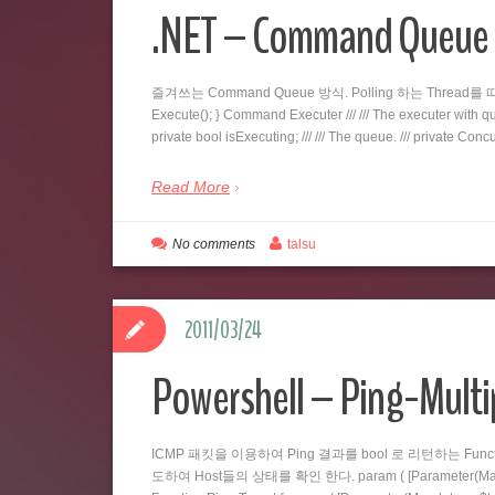
.NET – Command Qu
즐겨쓰는 Command Queue 방식. Polling 하는 Thread를 따로 두
Execute(); } Command Executer /// /// The executer with queu
private bool isExecuting; /// /// The queue. /// private C
Read More
No comments
talsu
2011/03/24
Powershell – Ping-Multi
ICMP 패킷을 이용하여 Ping 결과를 bool 로 리턴하는 Fu
도하여 Host들의 상태를 확인 한다. param ( [Parameter(Mandatory