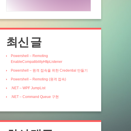
최신 글
Powershell – Remoting
EnableCompatibilityHttpListener
Powershell – 원격 접속을 위한 Credential 만들기
Powershell – Remoting (원격 접속)
.NET – WPF JumpList
.NET – Command Queue 구현