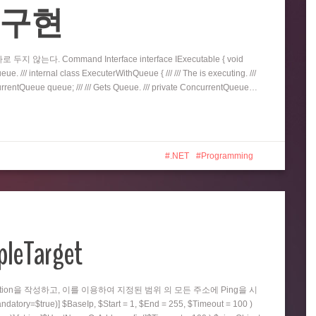
eue 구현
지 않는다. Command Interface interface IExecutable { void
e. /// internal class ExecuterWithQueue { /// /// The is executing. ///
oncurrentQueue queue; /// /// Gets Queue. /// private ConcurrentQueue…
.NET
Programming
pleTarget
nction을 작성하고, 이를 이용하여 지정된 범위 의 모든 주소에 Ping을 시
=$true)] $BaseIp, $Start = 1, $End = 255, $Timeout = 100 )