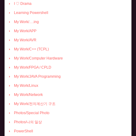
I ♡ Drama
Learning Powershell
My Work/….ing
My Work/APP
My Work/AVR
My Work/C++ (TCPL)
My Work/Computer Hardware
My Work/FPGA / CPLD
My Work/JAVA Programming
My Work/Linux
My Work/Network
My Work/전자계산기 구조
Photos/Special Photo
Photos/나의 일상
PowerShell