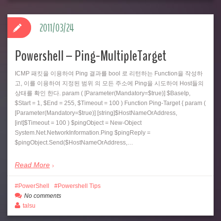
2011/03/24
Powershell – Ping-MultipleTarget
ICMP 패킷을 이용하여 Ping 결과를 bool 로 리턴하는 Function을 작성하
고, 이를 이용하여 지정된 범위 의 모든 주소에 Ping을 시도하여 Host들의
상태를 확인 한다. param ( [Parameter(Mandatory=$true)] $BaseIp,
$Start = 1, $End = 255, $Timeout = 100 ) Function Ping-Target { param (
[Parameter(Mandatory=$true)] [string]$HostNameOrAddress,
[int]$Timeout = 100 ) $pingObject = New-Object
System.Net.NetworkInformation.Ping $pingReply =
$pingObject.Send($HostNameOrAddress,…
Read More
PowerShell
Powershell Tips
No comments
talsu