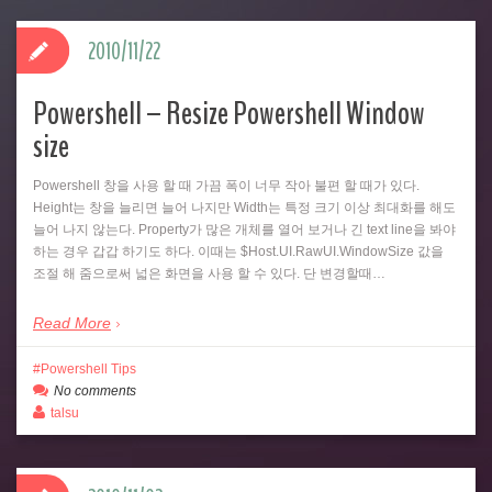
2010/11/22
Powershell – Resize Powershell Window
size
Powershell 창을 사용 할 때 가끔 폭이 너무 작아 불편 할 때가 있다.
Height는 창을 늘리면 늘어 나지만 Width는 특정 크기 이상 최대화를 해도
늘어 나지 않는다. Property가 많은 개체를 열어 보거나 긴 text line을 봐야
하는 경우 갑갑 하기도 하다. 이때는 $Host.UI.RawUI.WindowSize 값을
조절 해 줌으로써 넓은 화면을 사용 할 수 있다. 단 변경할때…
Read More
Powershell Tips
No comments
talsu