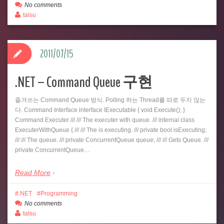
No comments
talsu
2011/07/15
.NET – Command Queue 구현
즐겨쓰는 Command Queue 방식. Polling 하는 Thread를 따로 두지 않는
다. Command Interface interface IExecutable { void Execute(); }
Command Executer /// /// The executer with queue. /// internal class
ExecuterWithQueue { /// /// The is executing. /// private bool isExecuting;
/// /// The queue. /// private ConcurrentQueue queue; /// /// Gets Queue. ///
private ConcurrentQueue…
Read More
.NET
Programming
No comments
talsu