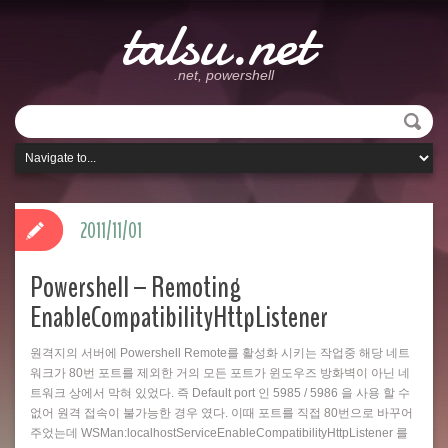
talsu.net
.net, powershell
2011/11/01
Powershell – Remoting
EnableCompatibilityHttpListener
원격지의 서버에 Powershell Remote를 활성화 시키는 작업중 해당 네트
워크가 80번 포트를 제외한 거의 모든 포트가 윈도우즈 방화벽이 아닌 네
트워크 상에서 막혀 있었다. 즉 Default port 인 5985 / 5986 을 사용 할 수
없어 원격 접속이 불가능한 경우 였다. 이때 포트를 직접 80번으로 바꾸어
주었는데 WSMan:localhostServiceEnableCompatibilityHttpListener 를