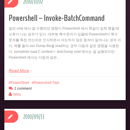
2010/11/02
Powershell – Invoke-BatchCommand
일반 cmd 에서 잘 수행되던 명령이 Powershell 에서 똑같이 입력 했을 때
오류가 나는 경우가 있다. 대부분 특수문자가 있을때 Powershell이 특수
문자를 특정 연산자로 인식하면서 의도하지 않은 동작이 일어나는 경우 이
다. 예를 들어 svn Dump file을 load하는 경우 다음과 같은 명령을 사용한
다. svnadmin load C:svntest < .test.Dump cmd 에서는 잘 실행되지만
Powershell 에서는 다음과 같은...
Read More
PowerShell
Powershell Tips
1 comment
talsu
2010/09/13