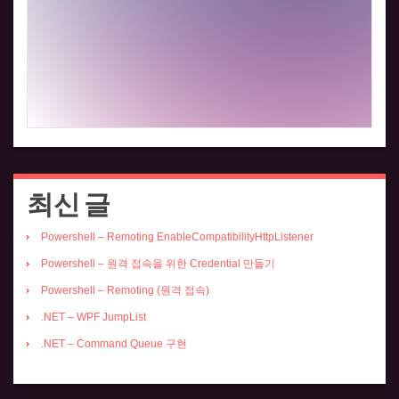
최신 글
Powershell – Remoting EnableCompatibilityHttpListener
Powershell – 원격 접속을 위한 Credential 만들기
Powershell – Remoting (원격 접속)
.NET – WPF JumpList
.NET – Command Queue 구현