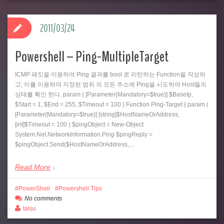
2011/03/24
Powershell – Ping-MultipleTarget
ICMP 패킷을 이용하여 Ping 결과를 bool 로 리턴하는 Function을 작성하
고, 이를 이용하여 지정된 범위 의 모든 주소에 Ping을 시도하여 Host들의
상태를 확인 한다. param ( [Parameter(Mandatory=$true)] $BaseIp,
$Start = 1, $End = 255, $Timeout = 100 ) Function Ping-Target { param (
[Parameter(Mandatory=$true)] [string]$HostNameOrAddress,
[int]$Timeout = 100 ) $pingObject = New-Object
System.Net.NetworkInformation.Ping $pingReply =
$pingObject.Send($HostNameOrAddress,…
Read More
PowerShell
Powershell Tips
No comments
talsu