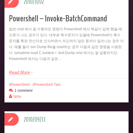
2010/11/02
Powershell – Invoke-BatchCommand
일반 cmd 에서 잘 수행되던 명령이 Powershell 에서 똑같이 입력 했을 때
오류가 나는 경우가 있다. 대부분 특수문자가 있을때 Powershell이 특수
문자를 특정 연산자로 인식하면서 의도하지 않은 동작이 일어나는 경우 이
다. 예를 들어 svn Dump file을 load하는 경우 다음과 같은 명령을 사용한
다. svnadmin load C:svntest < .test.Dump cmd 에서는 잘 실행되지만
Powershell 에서는 다음과 같은...
Read More
PowerShell
Powershell Tips
1 comment
talsu
2010/09/13