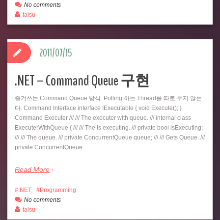
No comments
talsu
2011/07/15
.NET – Command Queue 구현
즐겨쓰는 Command Queue 방식. Polling 하는 Thread를 따로 두지 않는
다. Command Interface interface IExecutable { void Execute(); }
Command Executer /// /// The executer with queue. /// internal class
ExecuterWithQueue { /// /// The is executing. /// private bool isExecuting;
/// /// The queue. /// private ConcurrentQueue queue; /// /// Gets Queue. ///
private ConcurrentQueue…
Read More
.NET
Programming
No comments
talsu