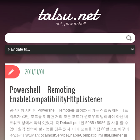
talsu.net
.net, powershell
2011/11/01
Powershell – Remoting
EnableCompatibilityHttpListener
원격지의 서버에 Powershell Remote를 활성화 시키는 작업중 해당 네트
워크가 80번 포트를 제외한 거의 모든 포트가 윈도우즈 방화벽이 아닌 네
트워크 상에서 막혀 있었다. 즉 Default port 인 5985 / 5986 을 사용 할 수
없어 원격 접속이 불가능한 경우 였다. 이때 포트를 직접 80번으로 바꾸어
주었는데 WSMan:localhostServiceEnableCompatibilityHttpListener 를