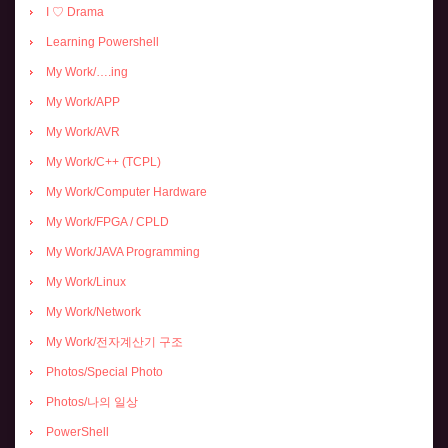
I ♡ Drama
Learning Powershell
My Work/….ing
My Work/APP
My Work/AVR
My Work/C++ (TCPL)
My Work/Computer Hardware
My Work/FPGA / CPLD
My Work/JAVA Programming
My Work/Linux
My Work/Network
My Work/전자계산기 구조
Photos/Special Photo
Photos/나의 일상
PowerShell