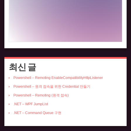
최신 글
Powershell – Remoting EnableCompatibilityHttpListener
Powershell – 원격 접속을 위한 Credential 만들기
Powershell – Remoting (원격 접속)
.NET – WPF JumpList
.NET – Command Queue 구현