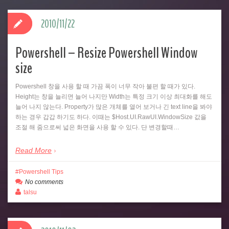
2010/11/22
Powershell – Resize Powershell Window
size
Powershell 창을 사용 할 때 가끔 폭이 너무 작아 불편 할 때가 있다.
Height는 창을 늘리면 늘어 나지만 Width는 특정 크기 이상 최대화를 해도
늘어 나지 않는다. Property가 많은 개체를 열어 보거나 긴 text line을 봐야
하는 경우 갑갑 하기도 하다. 이때는 $Host.UI.RawUI.WindowSize 값을
조절 해 줌으로써 넓은 화면을 사용 할 수 있다. 단 변경할때…
Read More
Powershell Tips
No comments
talsu