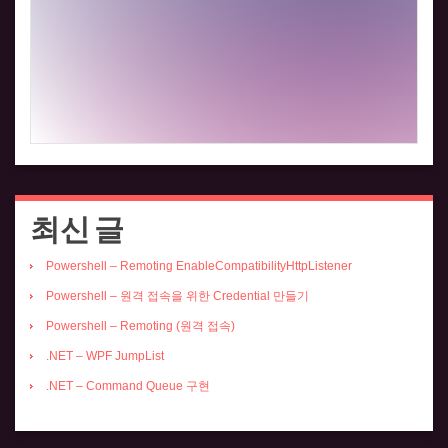
최신 글
Powershell – Remoting EnableCompatibilityHttpListener
Powershell – 원격 접속을 위한 Credential 만들기
Powershell – Remoting (원격 접속)
.NET – WPF JumpList
.NET – Command Queue 구현