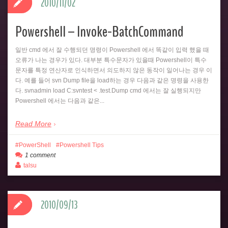
2010/11/02
Powershell – Invoke-BatchCommand
일반 cmd 에서 잘 수행되던 명령이 Powershell 에서 똑같이 입력 했을 때
오류가 나는 경우가 있다. 대부분 특수문자가 있을때 Powershell이 특수
문자를 특정 연산자로 인식하면서 의도하지 않은 동작이 일어나는 경우 이
다. 예를 들어 svn Dump file을 load하는 경우 다음과 같은 명령을 사용한
다. svnadmin load C:svntest < .test.Dump cmd 에서는 잘 실행되지만
Powershell 에서는 다음과 같은...
Read More
PowerShell
Powershell Tips
1 comment
talsu
2010/09/13