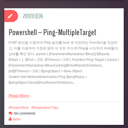
2011/03/24
Powershell – Ping-MultipleTarget
ICMP 패킷을 이용하여 Ping 결과를 bool 로 리턴하는 Function을 작성하
고, 이를 이용하여 지정된 범위 의 모든 주소에 Ping을 시도하여 Host들의
상태를 확인 한다. param ( [Parameter(Mandatory=$true)] $BaseIp,
$Start = 1, $End = 255, $Timeout = 100 ) Function Ping-Target { param (
[Parameter(Mandatory=$true)] [string]$HostNameOrAddress,
[int]$Timeout = 100 ) $pingObject = New-Object
System.Net.NetworkInformation.Ping $pingReply =
$pingObject.Send($HostNameOrAddress,…
Read More
PowerShell
Powershell Tips
No comments
talsu