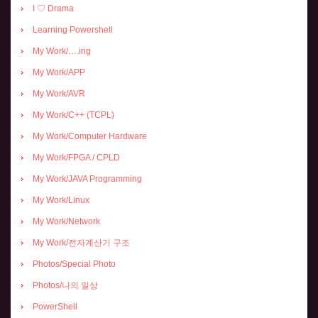
I ♡ Drama
Learning Powershell
My Work/….ing
My Work/APP
My Work/AVR
My Work/C++ (TCPL)
My Work/Computer Hardware
My Work/FPGA / CPLD
My Work/JAVA Programming
My Work/Linux
My Work/Network
My Work/전자계산기 구조
Photos/Special Photo
Photos/나의 일상
PowerShell