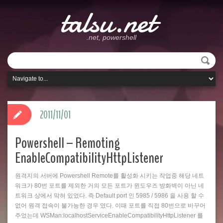
talsu.net
.net, powershell
2011/11/01
Powershell – Remoting
EnableCompatibilityHttpListener
원격지의 서버에 Powershell Remote를 활성화 시키는 작업중 해당 네트
워크가 80번 포트를 제외한 거의 모든 포트가 윈도우즈 방화벽이 아닌 네
트워크 상에서 막혀 있었다. 즉 Default port 인 5985 / 5986 을 사용 할 수
없어 원격 접속이 불가능한 경우 였다. 이때 포트를 직접 80번으로 바꾸어
주었는데 WSMan:localhostServiceEnableCompatibilityHttpListener 를