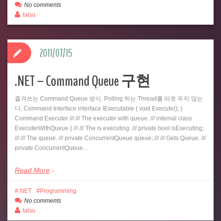
No comments
talsu
2011/07/15
.NET – Command Queue 구현
즐겨쓰는 Command Queue 방식. Polling 하는 Thread를 따로 두지 않는
다. Command Interface interface IExecutable { void Execute(); }
Command Executer /// /// The executer with queue. /// internal class
ExecuterWithQueue { /// /// The is executing. /// private bool isExecuting;
/// /// The queue. /// private ConcurrentQueue queue; /// /// Gets Queue. ///
private ConcurrentQueue…
Read More
.NET
Programming
No comments
talsu