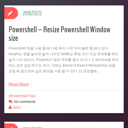
2010/11/22
Powershell – Resize Powershell Window
size
Powershell 창을 사용 할 때 가끔 폭이 너무 작아 불편 할 때가 있다.
Height는 창을 늘리면 늘어 나지만 Width는 특정 크기 이상 최대화를 해도
늘어 나지 않는다. Property가 많은 개체를 열어 보거나 긴 text line을 봐야
하는 경우 갑갑 하기도 하다. 이때는 $Host.UI.RawUI.WindowSize 값을
조절 해 줌으로써 넓은 화면을 사용 할 수 있다. 단 변경할때…
Read More
Powershell Tips
No comments
talsu