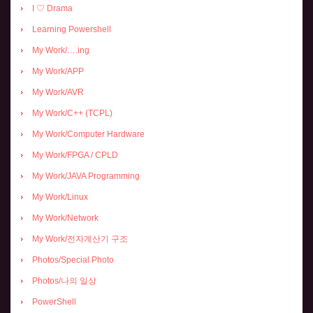
I ♡ Drama
Learning Powershell
My Work/….ing
My Work/APP
My Work/AVR
My Work/C++ (TCPL)
My Work/Computer Hardware
My Work/FPGA / CPLD
My Work/JAVA Programming
My Work/Linux
My Work/Network
My Work/전자계산기 구조
Photos/Special Photo
Photos/나의 일상
PowerShell