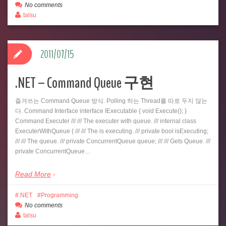
No comments
talsu
2011/07/15
.NET – Command Queue 구현
즐겨쓰는 Command Queue 방식. Polling 하는 Thread를 따로 두지 않는
다. Command Interface interface IExecutable { void Execute(); }
Command Executer /// /// The executer with queue. /// internal class
ExecuterWithQueue { /// /// The is executing. /// private bool isExecuting;
/// /// The queue. /// private ConcurrentQueue queue; /// /// Gets Queue. ///
private ConcurrentQueue…
Read More
.NET
Programming
No comments
talsu