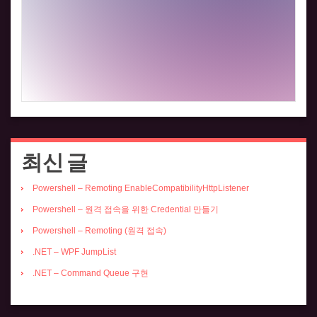
최신 글
Powershell – Remoting EnableCompatibilityHttpListener
Powershell – 원격 접속을 위한 Credential 만들기
Powershell – Remoting (원격 접속)
.NET – WPF JumpList
.NET – Command Queue 구현