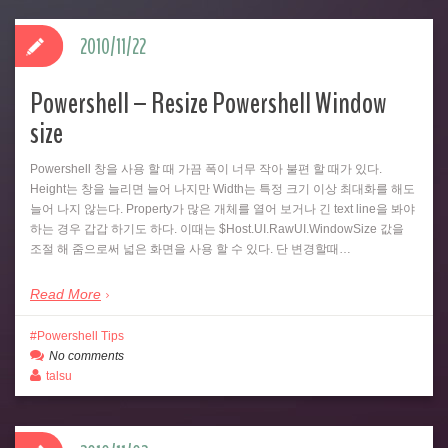
2010/11/22
Powershell – Resize Powershell Window
size
Powershell 창을 사용 할 때 가끔 폭이 너무 작아 불편 할 때가 있다.
Height는 창을 늘리면 늘어 나지만 Width는 특정 크기 이상 최대화를 해도
늘어 나지 않는다. Property가 많은 개체를 열어 보거나 긴 text line을 봐야
하는 경우 갑갑 하기도 하다. 이때는 $Host.UI.RawUI.WindowSize 값을
조절 해 줌으로써 넓은 화면을 사용 할 수 있다. 단 변경할때…
Read More
Powershell Tips
No comments
talsu