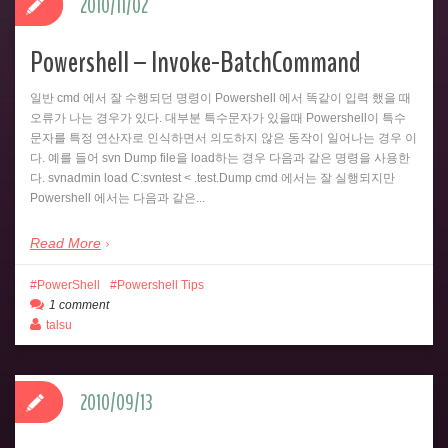
2010/11/02
Powershell – Invoke-BatchCommand
일반 cmd 에서 잘 수행되던 명령이 Powershell 에서 똑같이 입력 했을 때
오류가 나는 경우가 있다. 대부분 특수문자가 있을때 Powershell이 특수
문자를 특정 연산자로 인식하면서 의도하지 않은 동작이 일어나는 경우 이
다. 예를 들어 svn Dump file을 load하는 경우 다음과 같은 명령을 사용한
다. svnadmin load C:svntest < .test.Dump cmd 에서는 잘 실행되지만
Powershell 에서는 다음과 같은...
Read More
PowerShell
Powershell Tips
1 comment
talsu
2010/09/13