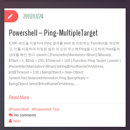
2011/03/24
Powershell – Ping-MultipleTarget
ICMP 패킷을 이용하여 Ping 결과를 bool 로 리턴하는 Function을 작성하
고, 이를 이용하여 지정된 범위 의 모든 주소에 Ping을 시도하여 Host들의
상태를 확인 한다. param ( [Parameter(Mandatory=$true)] $BaseIp,
$Start = 1, $End = 255, $Timeout = 100 ) Function Ping-Target { param (
[Parameter(Mandatory=$true)] [string]$HostNameOrAddress,
[int]$Timeout = 100 ) $pingObject = New-Object
System.Net.NetworkInformation.Ping $pingReply =
$pingObject.Send($HostNameOrAddress,…
Read More
PowerShell
Powershell Tips
No comments
talsu