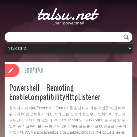
talsu.net
.net, powershell
2011/11/01
Powershell – Remoting
EnableCompatibilityHttpListener
원격지의 서버에 Powershell Remote를 활성화 시키는 작업중 해당 네트
워크가 80번 포트를 제외한 거의 모든 포트가 윈도우즈 방화벽이 아닌 네
트워크 상에서 막혀 있었다. 즉 Default port 인 5985 / 5986 을 사용 할 수
없어 원격 접속이 불가능한 경우 였다. 이때 포트를 직접 80번으로 바꾸어
주었는데 WSMan:localhostServiceEnableCompatibilityHttpListener 를