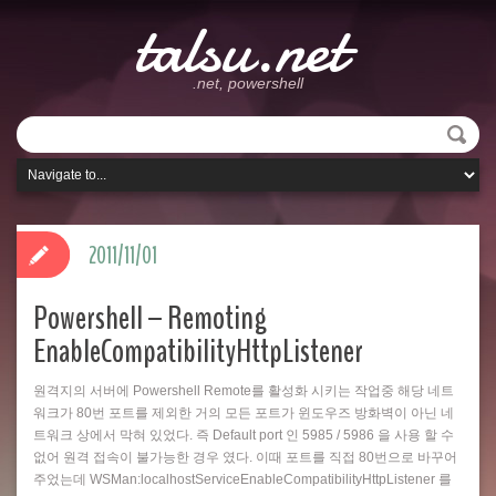
talsu.net
.net, powershell
2011/11/01
Powershell – Remoting
EnableCompatibilityHttpListener
원격지의 서버에 Powershell Remote를 활성화 시키는 작업중 해당 네트
워크가 80번 포트를 제외한 거의 모든 포트가 윈도우즈 방화벽이 아닌 네
트워크 상에서 막혀 있었다. 즉 Default port 인 5985 / 5986 을 사용 할 수
없어 원격 접속이 불가능한 경우 였다. 이때 포트를 직접 80번으로 바꾸어
주었는데 WSMan:localhostServiceEnableCompatibilityHttpListener 를