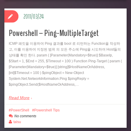
2011/03/24
Powershell – Ping-MultipleTarget
ICMP 패킷을 이용하여 Ping 결과를 bool 로 리턴하는 Function을 작성하
고, 이를 이용하여 지정된 범위 의 모든 주소에 Ping을 시도하여 Host들의
상태를 확인 한다. param ( [Parameter(Mandatory=$true)] $BaseIp,
$Start = 1, $End = 255, $Timeout = 100 ) Function Ping-Target { param (
[Parameter(Mandatory=$true)] [string]$HostNameOrAddress,
[int]$Timeout = 100 ) $pingObject = New-Object
System.Net.NetworkInformation.Ping $pingReply =
$pingObject.Send($HostNameOrAddress,…
Read More
PowerShell
Powershell Tips
No comments
talsu