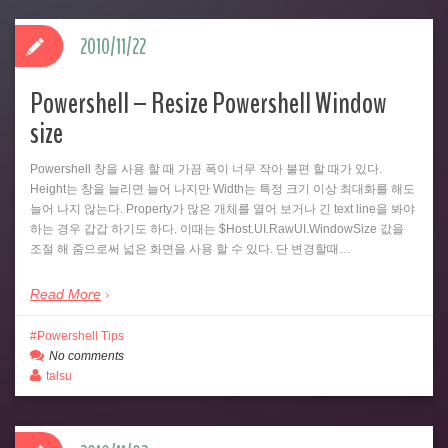
2010/11/22
Powershell – Resize Powershell Window
size
Powershell 창을 사용 할 때 가끔 폭이 너무 작아 불편 할 때가 있다.
Height는 창을 늘리면 늘어 나지만 Width는 특정 크기 이상 최대화를 해도
늘어 나지 않는다. Property가 많은 개체를 열어 보거나 긴 text line을 봐야
하는 경우 갑갑 하기도 하다. 이때는 $Host.UI.RawUI.WindowSize 값을
조절 해 줌으로써 넓은 화면을 사용 할 수 있다. 단 변경할때…
Read More
Powershell Tips
No comments
talsu