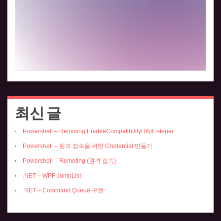
최신 글
Powershell – Remoting EnableCompatibilityHttpListener
Powershell – 원격 접속을 위한 Credential 만들기
Powershell – Remoting (원격 접속)
.NET – WPF JumpList
.NET – Command Queue 구현