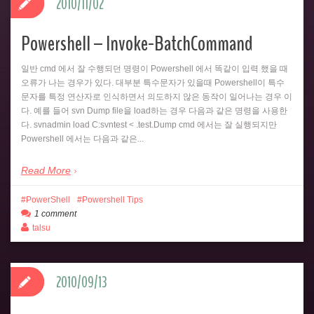
2010/11/02
Powershell – Invoke-BatchCommand
일반 cmd 에서 잘 수행되던 명령이 Powershell 에서 똑같이 입력 했을 때
오류가 나는 경우가 있다. 대부분 특수문자가 있을때 Powershell이 특수
문자를 특정 연산자로 인식하면서 의도하지 않은 동작이 일어나는 경우 이
다. 예를 들어 svn Dump file을 load하는 경우 다음과 같은 명령을 사용한
다. svnadmin load C:svntest < .test.Dump cmd 에서는 잘 실행되지만
Powershell 에서는 다음과 같은...
Read More
PowerShell
Powershell Tips
1 comment
talsu
2010/09/13