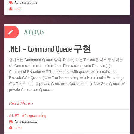
No comments
talsu
2011/07/15
.NET – Command Queue 구현
즐겨쓰는 Command Queue 방식. Polling 하는 Thread를 따로 두지 않는
다. Command Interface interface IExecutable { void Execute(); }
Command Executer /// /// The executer with queue. /// internal class
ExecuterWithQueue { /// /// The is executing. /// private bool isExecuting;
/// /// The queue. /// private ConcurrentQueue queue; /// /// Gets Queue. ///
private ConcurrentQueue…
Read More
.NET
Programming
No comments
talsu