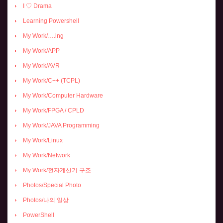
I ♡ Drama
Learning Powershell
My Work/….ing
My Work/APP
My Work/AVR
My Work/C++ (TCPL)
My Work/Computer Hardware
My Work/FPGA / CPLD
My Work/JAVA Programming
My Work/Linux
My Work/Network
My Work/전자계산기 구조
Photos/Special Photo
Photos/나의 일상
PowerShell