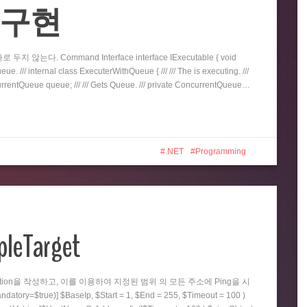
eue 구현
지 않는다. Command Interface interface IExecutable { void
e. /// internal class ExecuterWithQueue { /// /// The is executing. ///
oncurrentQueue queue; /// /// Gets Queue. /// private ConcurrentQueue…
.NET
Programming
pleTarget
nction을 작성하고, 이를 이용하여 지정된 범위 의 모든 주소에 Ping을 시
=$true)] $BaseIp, $Start = 1, $End = 255, $Timeout = 100 )