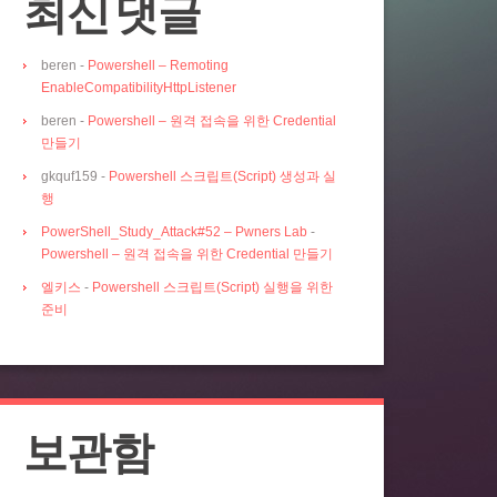
최신 댓글
beren
-
Powershell – Remoting
EnableCompatibilityHttpListener
beren
-
Powershell – 원격 접속을 위한 Credential
만들기
gkquf159
-
Powershell 스크립트(Script) 생성과 실
행
PowerShell_Study_Attack#52 – Pwners Lab
-
Powershell – 원격 접속을 위한 Credential 만들기
엘키스
-
Powershell 스크립트(Script) 실행을 위한
준비
보관함