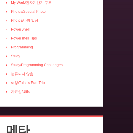
My Work/전자계산기 구조
Photos/Special Photo
Photos/나의 일상
PowerShell
Powershell Tips
Programming
Study
Study/Programming Challenges
분류되지 않음
여행/Talsu's EuroTrip
자료실/Utils
메타