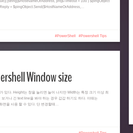
ue)] [string]$HostNameOrAddress, [int]$Timeout = 100 ) $pingObject
ngReply = $pingObject.Send($HostNameOrAddress,…
PowerShell
Powershell Tips
ershell Window size
때가 있다. Height는 창을 늘리면 늘어 나지만 Width는 특정 크기 이상 최
 보거나 긴 text line을 봐야 하는 경우 갑갑 하기도 하다. 이때는
넓은 화면을 사용 할 수 있다. 단 변경할때…