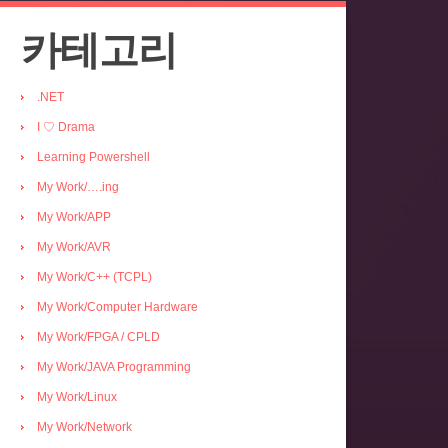
카테고리
.NET
I ♡ Drama
Learning Powershell
My Work/….ing
My Work/APP
My Work/AVR
My Work/C++ (TCPL)
My Work/Computer Hardware
My Work/FPGA / CPLD
My Work/JAVA Programming
My Work/Linux
My Work/Network