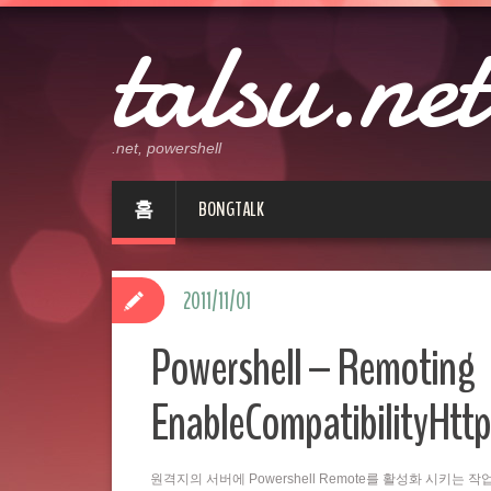
talsu.net
.net, powershell
홈
BONGTALK
2011/11/01
Powershell – Remoting
EnableCompatibilityHttp
원격지의 서버에 Powershell Remote를 활성화 시키