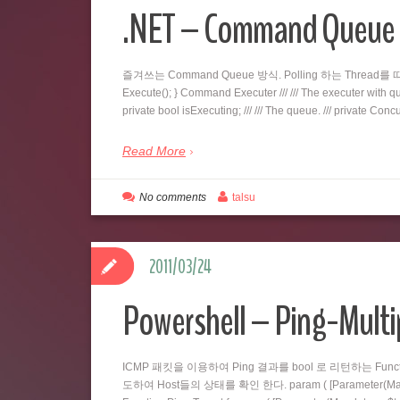
.NET – Command Qu
즐겨쓰는 Command Queue 방식. Polling 하는 Thread를 따로 두
Execute(); } Command Executer /// /// The executer with queu
private bool isExecuting; /// /// The queue. /// private C
Read More
No comments
talsu
2011/03/24
Powershell – Ping-Multi
ICMP 패킷을 이용하여 Ping 결과를 bool 로 리턴하는 Fu
도하여 Host들의 상태를 확인 한다. param ( [Parameter(Mandatory