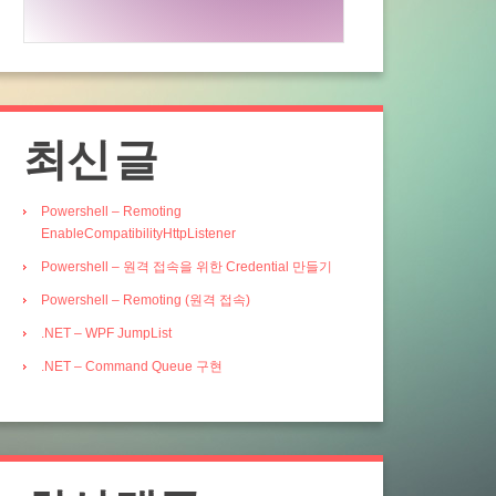
최신 글
Powershell – Remoting
EnableCompatibilityHttpListener
Powershell – 원격 접속을 위한 Credential 만들기
Powershell – Remoting (원격 접속)
.NET – WPF JumpList
.NET – Command Queue 구현