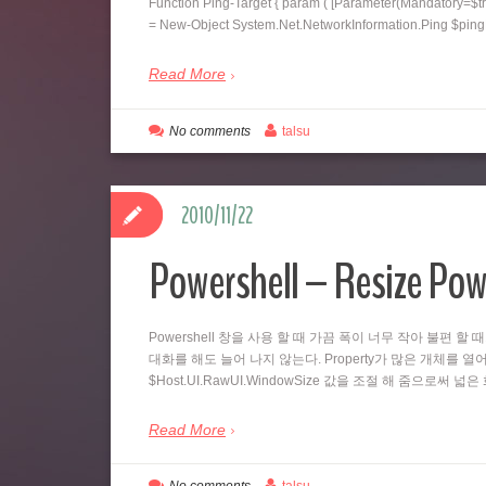
Function Ping-Target { param ( [Parameter(Mandatory=$tr
= New-Object System.Net.NetworkInformation.Ping $pi
Read More
No comments
talsu
2010/11/22
Powershell – Resize Pow
Powershell 창을 사용 할 때 가끔 폭이 너무 작아 불편 할 
대화를 해도 늘어 나지 않는다. Property가 많은 개체를 열어
$Host.UI.RawUI.WindowSize 값을 조절 해 줌으로써 
Read More