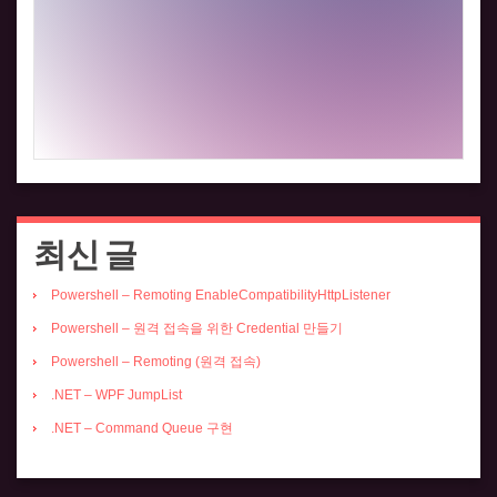
최신 글
Powershell – Remoting EnableCompatibilityHttpListener
Powershell – 원격 접속을 위한 Credential 만들기
Powershell – Remoting (원격 접속)
.NET – WPF JumpList
.NET – Command Queue 구현