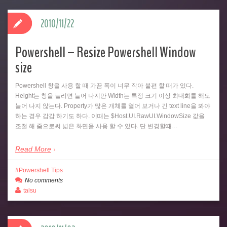
2010/11/22
Powershell – Resize Powershell Window
size
Powershell 창을 사용 할 때 가끔 폭이 너무 작아 불편 할 때가 있다.
Height는 창을 늘리면 늘어 나지만 Width는 특정 크기 이상 최대화를 해도
늘어 나지 않는다. Property가 많은 개체를 열어 보거나 긴 text line을 봐야
하는 경우 갑갑 하기도 하다. 이때는 $Host.UI.RawUI.WindowSize 값을
조절 해 줌으로써 넓은 화면을 사용 할 수 있다. 단 변경할때…
Read More
Powershell Tips
No comments
talsu