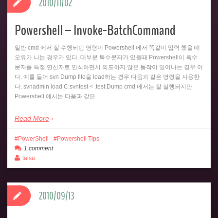
2010/11/02
Powershell – Invoke-BatchCommand
일반 cmd 에서 잘 수행되던 명령이 Powershell 에서 똑같이 입력 했을 때
오류가 나는 경우가 있다. 대부분 특수문자가 있을때 Powershell이 특수
문자를 특정 연산자로 인식하면서 의도하지 않은 동작이 일어나는 경우 이
다. 예를 들어 svn Dump file을 load하는 경우 다음과 같은 명령을 사용한
다. svnadmin load C:svntest < .test.Dump cmd 에서는 잘 실행되지만
Powershell 에서는 다음과 같은...
Read More
PowerShell
Powershell Tips
1 comment
talsu
2010/09/13