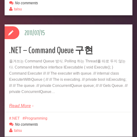
No comments
talsu
2011/07/15
.NET – Command Queue 구현
즐겨쓰는 Command Queue 방식. Polling 하는 Thread를 따로 두지 않는
다. Command Interface interface IExecutable { void Execute(); }
Command Executer /// /// The executer with queue. /// internal class
ExecuterWithQueue { /// /// The is executing. /// private bool isExecuting;
/// /// The queue. /// private ConcurrentQueue queue; /// /// Gets Queue. ///
private ConcurrentQueue…
Read More
.NET
Programming
No comments
talsu