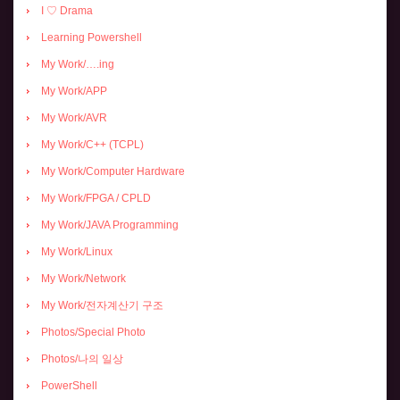
I ♡ Drama
Learning Powershell
My Work/….ing
My Work/APP
My Work/AVR
My Work/C++ (TCPL)
My Work/Computer Hardware
My Work/FPGA / CPLD
My Work/JAVA Programming
My Work/Linux
My Work/Network
My Work/전자계산기 구조
Photos/Special Photo
Photos/나의 일상
PowerShell