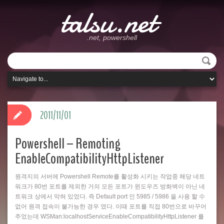
talsu.net
.net, powershell
2011/11/01
Powershell – Remoting
EnableCompatibilityHttpListener
원격지의 서버에 Powershell Remote를 활성화 시키는 작업중 해당 네트
워크가 80번 포트를 제외한 거의 모든 포트가 윈도우즈 방화벽이 아닌 네
트워크 상에서 막혀 있었다. 즉 Default port 인 5985 / 5986 을 사용 할 수
없어 원격 접속이 불가능한 경우 였다. 이때 포트를 직접 80번으로 바꾸어
주었는데 WSMan:localhostServiceEnableCompatibilityHttpListener 를