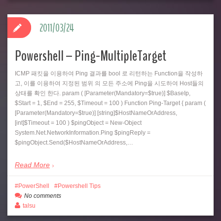
2011/03/24
Powershell – Ping-MultipleTarget
ICMP 패킷을 이용하여 Ping 결과를 bool 로 리턴하는 Function을 작성하
고, 이를 이용하여 지정된 범위 의 모든 주소에 Ping을 시도하여 Host들의
상태를 확인 한다. param ( [Parameter(Mandatory=$true)] $BaseIp,
$Start = 1, $End = 255, $Timeout = 100 ) Function Ping-Target { param (
[Parameter(Mandatory=$true)] [string]$HostNameOrAddress,
[int]$Timeout = 100 ) $pingObject = New-Object
System.Net.NetworkInformation.Ping $pingReply =
$pingObject.Send($HostNameOrAddress,…
Read More
PowerShell
Powershell Tips
No comments
talsu