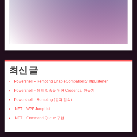
최신 글
Powershell – Remoting EnableCompatibilityHttpListener
Powershell – 원격 접속을 위한 Credential 만들기
Powershell – Remoting (원격 접속)
.NET – WPF JumpList
.NET – Command Queue 구현