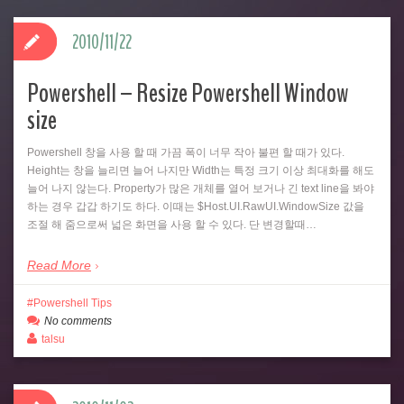
2010/11/22
Powershell – Resize Powershell Window
size
Powershell 창을 사용 할 때 가끔 폭이 너무 작아 불편 할 때가 있다.
Height는 창을 늘리면 늘어 나지만 Width는 특정 크기 이상 최대화를 해도
늘어 나지 않는다. Property가 많은 개체를 열어 보거나 긴 text line을 봐야
하는 경우 갑갑 하기도 하다. 이때는 $Host.UI.RawUI.WindowSize 값을
조절 해 줌으로써 넓은 화면을 사용 할 수 있다. 단 변경할때…
Read More
Powershell Tips
No comments
talsu