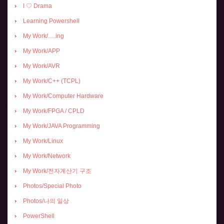
I ♡ Drama
Learning Powershell
My Work/….ing
My Work/APP
My Work/AVR
My Work/C++ (TCPL)
My Work/Computer Hardware
My Work/FPGA / CPLD
My Work/JAVA Programming
My Work/Linux
My Work/Network
My Work/전자계산기 구조
Photos/Special Photo
Photos/나의 일상
PowerShell