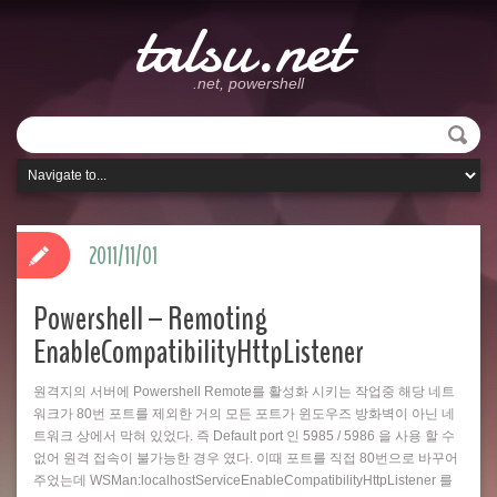
talsu.net
.net, powershell
2011/11/01
Powershell – Remoting
EnableCompatibilityHttpListener
원격지의 서버에 Powershell Remote를 활성화 시키는 작업중 해당 네트
워크가 80번 포트를 제외한 거의 모든 포트가 윈도우즈 방화벽이 아닌 네
트워크 상에서 막혀 있었다. 즉 Default port 인 5985 / 5986 을 사용 할 수
없어 원격 접속이 불가능한 경우 였다. 이때 포트를 직접 80번으로 바꾸어
주었는데 WSMan:localhostServiceEnableCompatibilityHttpListener 를