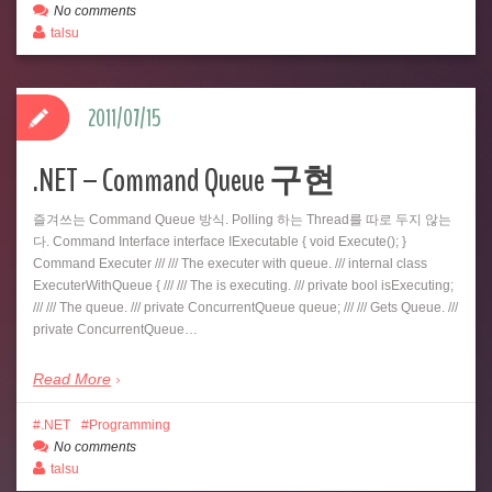
No comments
talsu
2011/07/15
.NET – Command Queue 구현
즐겨쓰는 Command Queue 방식. Polling 하는 Thread를 따로 두지 않는
다. Command Interface interface IExecutable { void Execute(); }
Command Executer /// /// The executer with queue. /// internal class
ExecuterWithQueue { /// /// The is executing. /// private bool isExecuting;
/// /// The queue. /// private ConcurrentQueue queue; /// /// Gets Queue. ///
private ConcurrentQueue…
Read More
.NET
Programming
No comments
talsu