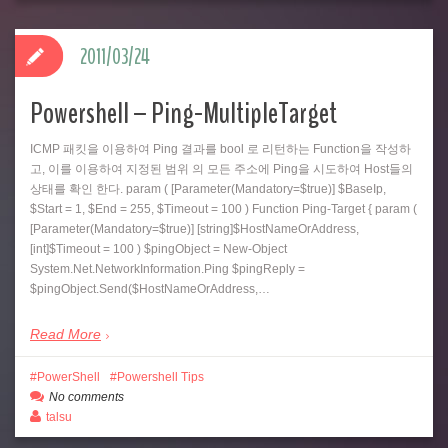
2011/03/24
Powershell – Ping-MultipleTarget
ICMP 패킷을 이용하여 Ping 결과를 bool 로 리턴하는 Function을 작성하
고, 이를 이용하여 지정된 범위 의 모든 주소에 Ping을 시도하여 Host들의
상태를 확인 한다. param ( [Parameter(Mandatory=$true)] $BaseIp,
$Start = 1, $End = 255, $Timeout = 100 ) Function Ping-Target { param (
[Parameter(Mandatory=$true)] [string]$HostNameOrAddress,
[int]$Timeout = 100 ) $pingObject = New-Object
System.Net.NetworkInformation.Ping $pingReply =
$pingObject.Send($HostNameOrAddress,…
Read More
PowerShell
Powershell Tips
No comments
talsu