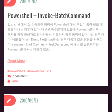
2010/11/02
Powershell – Invoke-BatchCommand
일반 cmd 에서 잘 수행되던 명령이 Powershell 에서 똑같이 입력 했을 때
오류가 나는 경우가 있다. 대부분 특수문자가 있을때 Powershell이 특수
문자를 특정 연산자로 인식하면서 의도하지 않은 동작이 일어나는 경우 이
다. 예를 들어 svn Dump file을 load하는 경우 다음과 같은 명령을 사용한
다. svnadmin load C:svntest < .test.Dump cmd 에서는 잘 실행되지만
Powershell 에서는 다음과 같은...
Read More
PowerShell
Powershell Tips
1 comment
talsu
2010/09/13