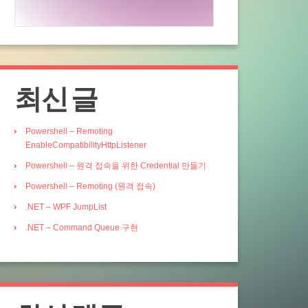
최신 글
Powershell – Remoting
EnableCompatibilityHttpListener
Powershell – 원격 접속을 위한 Credential 만들기
Powershell – Remoting (원격 접속)
.NET – WPF JumpList
.NET – Command Queue 구현