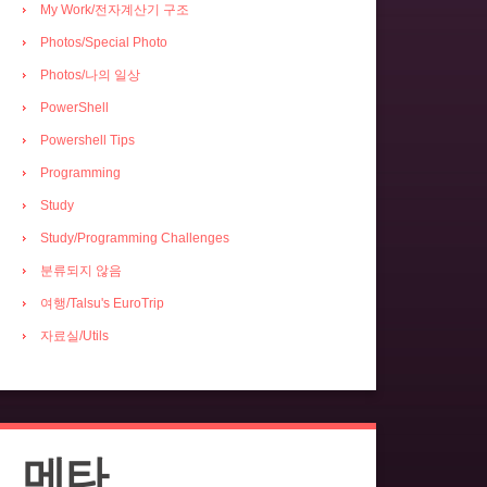
My Work/전자계산기 구조
Photos/Special Photo
Photos/나의 일상
PowerShell
Powershell Tips
Programming
Study
Study/Programming Challenges
분류되지 않음
여행/Talsu's EuroTrip
자료실/Utils
메타