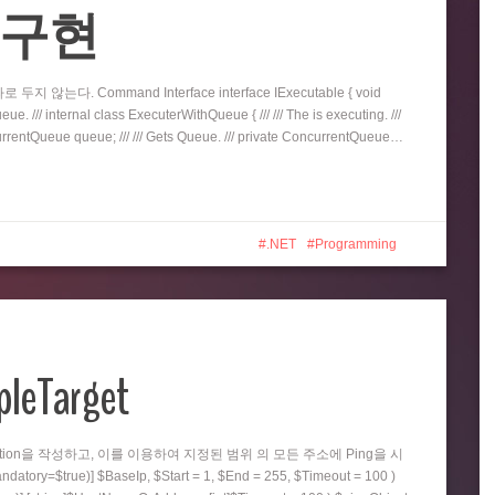
eue 구현
지 않는다. Command Interface interface IExecutable { void
e. /// internal class ExecuterWithQueue { /// /// The is executing. ///
oncurrentQueue queue; /// /// Gets Queue. /// private ConcurrentQueue…
.NET
Programming
pleTarget
nction을 작성하고, 이를 이용하여 지정된 범위 의 모든 주소에 Ping을 시
=$true)] $BaseIp, $Start = 1, $End = 255, $Timeout = 100 )