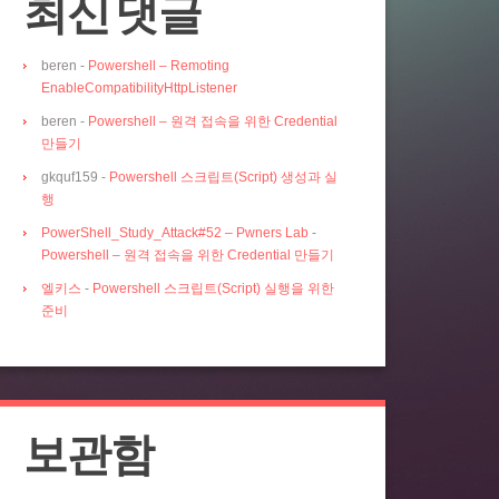
최신 댓글
beren
-
Powershell – Remoting
EnableCompatibilityHttpListener
beren
-
Powershell – 원격 접속을 위한 Credential
만들기
gkquf159
-
Powershell 스크립트(Script) 생성과 실
행
PowerShell_Study_Attack#52 – Pwners Lab
-
Powershell – 원격 접속을 위한 Credential 만들기
엘키스
-
Powershell 스크립트(Script) 실행을 위한
준비
보관함