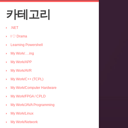
카테고리
.NET
I ♡ Drama
Learning Powershell
My Work/….ing
My Work/APP
My Work/AVR
My Work/C++ (TCPL)
My Work/Computer Hardware
My Work/FPGA / CPLD
My Work/JAVA Programming
My Work/Linux
My Work/Network