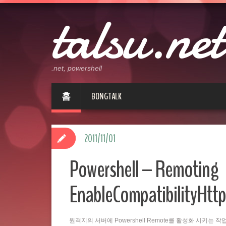
talsu.net
.net, powershell
홈
BONGTALK
2011/11/01
Powershell – Remoting
EnableCompatibilityHttp
원격지의 서버에 Powershell Remote를 활성화 시키