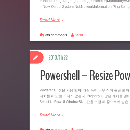
Function Ping-Target { param ( [Parameter(Mandatory=$tr
= New-Object System.Net.NetworkInformation.Ping $pi
Read More
No comments
talsu
2010/11/22
Powershell – Resize Pow
Powershell 창을 사용 할 때 가끔 폭이 너무 작아 불편 할 
대화를 해도 늘어 나지 않는다. Property가 많은 개체를 열어
$Host.UI.RawUI.WindowSize 값을 조절 해 줌으로써 
Read More