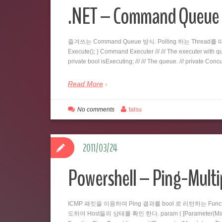
.NET – Command Qu
즐겨쓰는 Command Queue 방식. Polling 하는 Thread를 따로 두
Execute(); } Command Executer /// /// The executer with queu
private bool isExecuting; /// /// The queue. /// private C
Read More
No comments
talsu
2011/03/24
Powershell – Ping-Multi
ICMP 패킷을 이용하여 Ping 결과를 bool 로 리턴하는 Fu
도하여 Host들의 상태를 확인 한다. param ( [Parameter(Mandatory