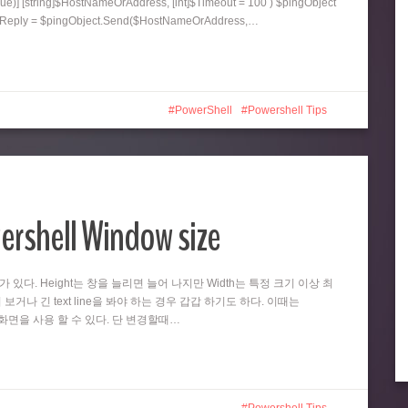
ue)] [string]$HostNameOrAddress, [int]$Timeout = 100 ) $pingObject
ngReply = $pingObject.Send($HostNameOrAddress,…
PowerShell
Powershell Tips
ershell Window size
때가 있다. Height는 창을 늘리면 늘어 나지만 Width는 특정 크기 이상 최
 보거나 긴 text line을 봐야 하는 경우 갑갑 하기도 하다. 이때는
넓은 화면을 사용 할 수 있다. 단 변경할때…