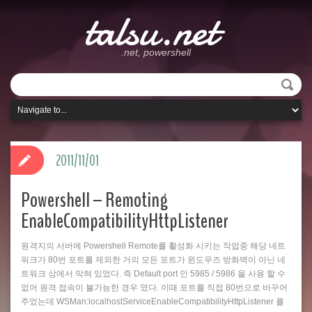
talsu.net
.net, powershell
2011/11/01
Powershell – Remoting
EnableCompatibilityHttpListener
원격지의 서버에 Powershell Remote를 활성화 시키는 작업중 해당 네트
워크가 80번 포트를 제외한 거의 모든 포트가 윈도우즈 방화벽이 아닌 네
트워크 상에서 막혀 있었다. 즉 Default port 인 5985 / 5986 을 사용 할 수
없어 원격 접속이 불가능한 경우 였다. 이때 포트를 직접 80번으로 바꾸어
주었는데 WSMan:localhostServiceEnableCompatibilityHttpListener 를