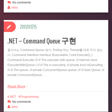
No comments
talsu
2011/07/15
.NET – Command Queue 구현
즐겨쓰는 Command Queue 방식. Polling 하는 Thread를 따로 두지 않는
다. Command Interface interface IExecutable { void Execute(); }
Command Executer /// /// The executer with queue. /// internal class
ExecuterWithQueue { /// /// The is executing. /// private bool isExecuting;
/// /// The queue. /// private ConcurrentQueue queue; /// /// Gets Queue. ///
private ConcurrentQueue…
Read More
.NET
Programming
No comments
talsu