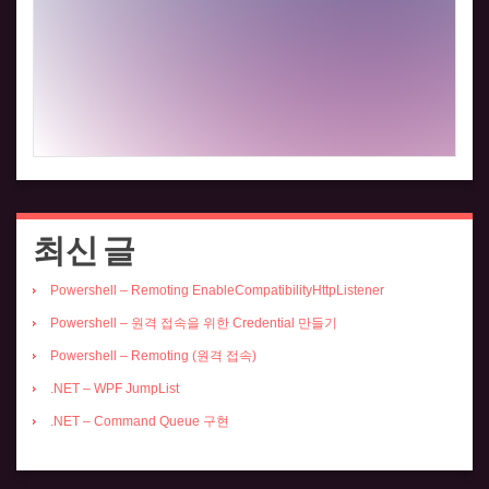
최신 글
Powershell – Remoting EnableCompatibilityHttpListener
Powershell – 원격 접속을 위한 Credential 만들기
Powershell – Remoting (원격 접속)
.NET – WPF JumpList
.NET – Command Queue 구현