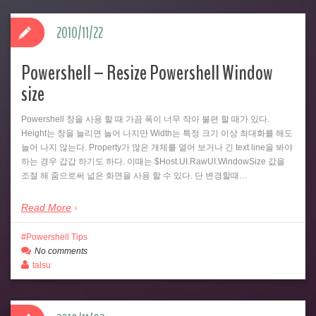
2010/11/22
Powershell – Resize Powershell Window
size
Powershell 창을 사용 할 때 가끔 폭이 너무 작아 불편 할 때가 있다.
Height는 창을 늘리면 늘어 나지만 Width는 특정 크기 이상 최대화를 해도
늘어 나지 않는다. Property가 많은 개체를 열어 보거나 긴 text line을 봐야
하는 경우 갑갑 하기도 하다. 이때는 $Host.UI.RawUI.WindowSize 값을
조절 해 줌으로써 넓은 화면을 사용 할 수 있다. 단 변경할때…
Read More
Powershell Tips
No comments
talsu