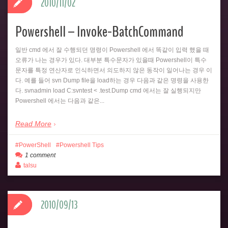
2010/11/02
Powershell – Invoke-BatchCommand
일반 cmd 에서 잘 수행되던 명령이 Powershell 에서 똑같이 입력 했을 때
오류가 나는 경우가 있다. 대부분 특수문자가 있을때 Powershell이 특수
문자를 특정 연산자로 인식하면서 의도하지 않은 동작이 일어나는 경우 이
다. 예를 들어 svn Dump file을 load하는 경우 다음과 같은 명령을 사용한
다. svnadmin load C:svntest < .test.Dump cmd 에서는 잘 실행되지만
Powershell 에서는 다음과 같은...
Read More
PowerShell
Powershell Tips
1 comment
talsu
2010/09/13