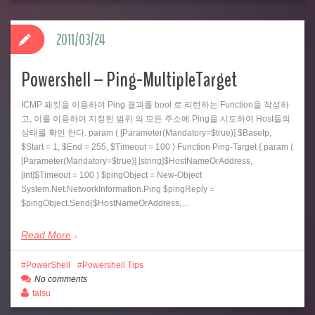
2011/03/24
Powershell – Ping-MultipleTarget
ICMP 패킷을 이용하여 Ping 결과를 bool 로 리턴하는 Function을 작성하
고, 이를 이용하여 지정된 범위 의 모든 주소에 Ping을 시도하여 Host들의
상태를 확인 한다. param ( [Parameter(Mandatory=$true)] $BaseIp,
$Start = 1, $End = 255, $Timeout = 100 ) Function Ping-Target { param (
[Parameter(Mandatory=$true)] [string]$HostNameOrAddress,
[int]$Timeout = 100 ) $pingObject = New-Object
System.Net.NetworkInformation.Ping $pingReply =
$pingObject.Send($HostNameOrAddress,…
Read More
PowerShell
Powershell Tips
No comments
talsu