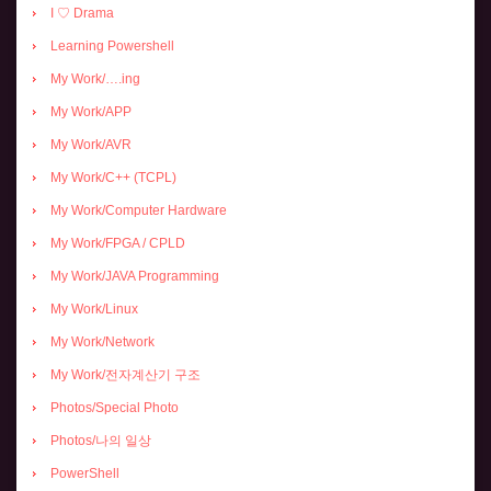
I ♡ Drama
Learning Powershell
My Work/….ing
My Work/APP
My Work/AVR
My Work/C++ (TCPL)
My Work/Computer Hardware
My Work/FPGA / CPLD
My Work/JAVA Programming
My Work/Linux
My Work/Network
My Work/전자계산기 구조
Photos/Special Photo
Photos/나의 일상
PowerShell