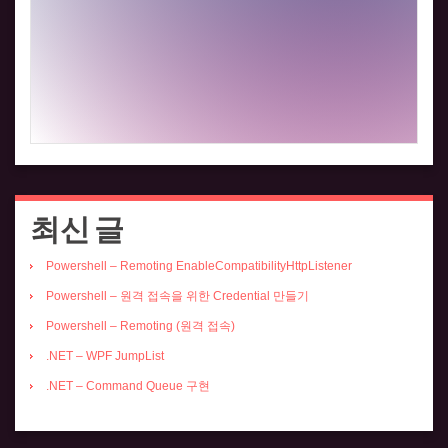
최신 글
Powershell – Remoting EnableCompatibilityHttpListener
Powershell – 원격 접속을 위한 Credential 만들기
Powershell – Remoting (원격 접속)
.NET – WPF JumpList
.NET – Command Queue 구현