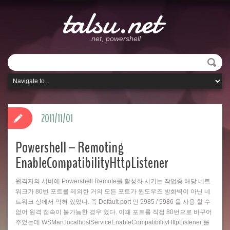
talsu.net
.net, powershell
2011/11/01
Powershell – Remoting
EnableCompatibilityHttpListener
원격지의 서버에 Powershell Remote를 활성화 시키는 작업중 해당 네트
워크가 80번 포트를 제외한 거의 모든 포트가 윈도우즈 방화벽이 아닌 네
트워크 상에서 막혀 있었다. 즉 Default port 인 5985 / 5986 을 사용 할 수
없어 원격 접속이 불가능한 경우 였다. 이때 포트를 직접 80번으로 바꾸어
주었는데 WSMan:localhostServiceEnableCompatibilityHttpListener 를