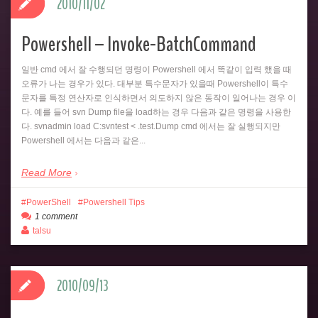
2010/11/02
Powershell – Invoke-BatchCommand
일반 cmd 에서 잘 수행되던 명령이 Powershell 에서 똑같이 입력 했을 때
오류가 나는 경우가 있다. 대부분 특수문자가 있을때 Powershell이 특수
문자를 특정 연산자로 인식하면서 의도하지 않은 동작이 일어나는 경우 이
다. 예를 들어 svn Dump file을 load하는 경우 다음과 같은 명령을 사용한
다. svnadmin load C:svntest < .test.Dump cmd 에서는 잘 실행되지만
Powershell 에서는 다음과 같은...
Read More
PowerShell
Powershell Tips
1 comment
talsu
2010/09/13