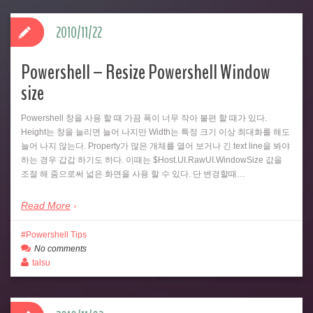
2010/11/22
Powershell – Resize Powershell Window
size
Powershell 창을 사용 할 때 가끔 폭이 너무 작아 불편 할 때가 있다.
Height는 창을 늘리면 늘어 나지만 Width는 특정 크기 이상 최대화를 해도
늘어 나지 않는다. Property가 많은 개체를 열어 보거나 긴 text line을 봐야
하는 경우 갑갑 하기도 하다. 이때는 $Host.UI.RawUI.WindowSize 값을
조절 해 줌으로써 넓은 화면을 사용 할 수 있다. 단 변경할때…
Read More
Powershell Tips
No comments
talsu