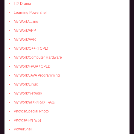
I ♡ Drama
Learning Powershell
My Work/….ing
My Work/APP
My Work/AVR
My Work/C++ (TCPL)
My Work/Computer Hardware
My Work/FPGA / CPLD
My Work/JAVA Programming
My Work/Linux
My Work/Network
My Work/전자계산기 구조
Photos/Special Photo
Photos/나의 일상
PowerShell