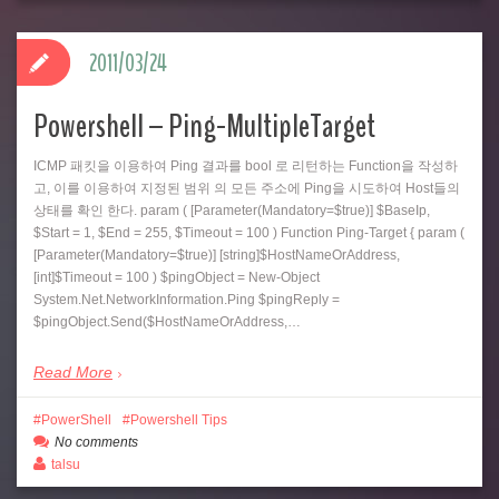
2011/03/24
Powershell – Ping-MultipleTarget
ICMP 패킷을 이용하여 Ping 결과를 bool 로 리턴하는 Function을 작성하
고, 이를 이용하여 지정된 범위 의 모든 주소에 Ping을 시도하여 Host들의
상태를 확인 한다. param ( [Parameter(Mandatory=$true)] $BaseIp,
$Start = 1, $End = 255, $Timeout = 100 ) Function Ping-Target { param (
[Parameter(Mandatory=$true)] [string]$HostNameOrAddress,
[int]$Timeout = 100 ) $pingObject = New-Object
System.Net.NetworkInformation.Ping $pingReply =
$pingObject.Send($HostNameOrAddress,…
Read More
PowerShell
Powershell Tips
No comments
talsu