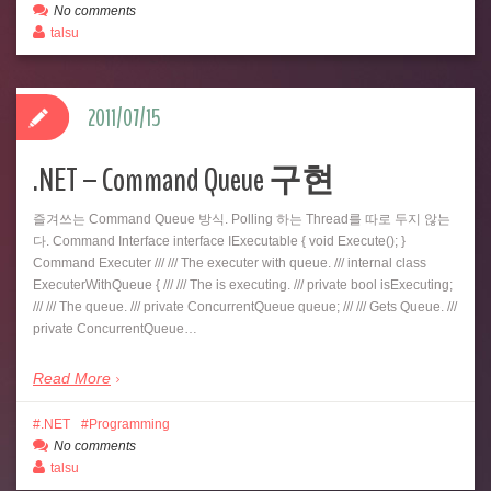
No comments
talsu
2011/07/15
.NET – Command Queue 구현
즐겨쓰는 Command Queue 방식. Polling 하는 Thread를 따로 두지 않는
다. Command Interface interface IExecutable { void Execute(); }
Command Executer /// /// The executer with queue. /// internal class
ExecuterWithQueue { /// /// The is executing. /// private bool isExecuting;
/// /// The queue. /// private ConcurrentQueue queue; /// /// Gets Queue. ///
private ConcurrentQueue…
Read More
.NET
Programming
No comments
talsu