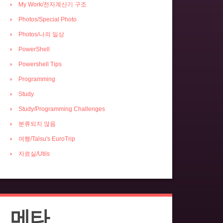
My Work/전자계산기 구조
Photos/Special Photo
Photos/나의 일상
PowerShell
Powershell Tips
Programming
Study
Study/Programming Challenges
분류되지 않음
여행/Talsu's EuroTrip
자료실/Utils
메타