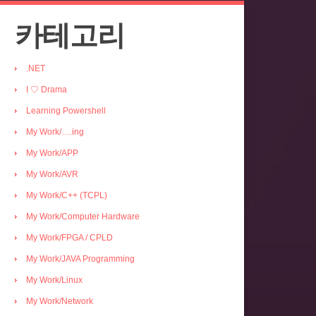
카테고리
.NET
I ♡ Drama
Learning Powershell
My Work/….ing
My Work/APP
My Work/AVR
My Work/C++ (TCPL)
My Work/Computer Hardware
My Work/FPGA / CPLD
My Work/JAVA Programming
My Work/Linux
My Work/Network