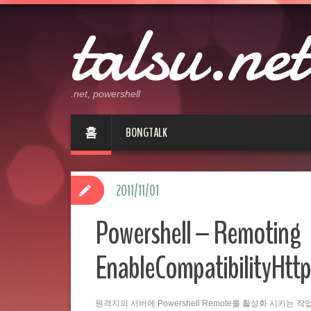
talsu.net
.net, powershell
홈
BONGTALK
2011/11/01
Powershell – Remoting
EnableCompatibilityHttp
원격지의 서버에 Powershell Remote를 활성화 시키