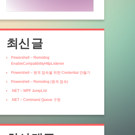
최신 글
Powershell – Remoting
EnableCompatibilityHttpListener
Powershell – 원격 접속을 위한 Credential 만들기
Powershell – Remoting (원격 접속)
.NET – WPF JumpList
.NET – Command Queue 구현