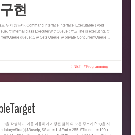
eue 구현
지 않는다. Command Interface interface IExecutable { void
e. /// internal class ExecuterWithQueue { /// /// The is executing. ///
oncurrentQueue queue; /// /// Gets Queue. /// private ConcurrentQueue…
.NET
Programming
pleTarget
nction을 작성하고, 이를 이용하여 지정된 범위 의 모든 주소에 Ping을 시
=$true)] $BaseIp, $Start = 1, $End = 255, $Timeout = 100 )