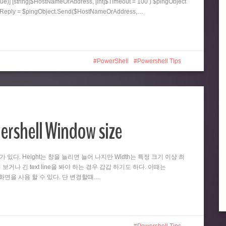
ue)] [string]$HostNameOrAddress, [int]$Timeout = 100 ) $pingObject
ngReply = $pingObject.Send($HostNameOrAddress,…
PowerShell
Powershell Tips
ershell Window size
때가 있다. Height는 창을 늘리면 늘어 나지만 Width는 특정 크기 이상 최
 보거나 긴 text line을 봐야 하는 경우 갑갑 하기도 하다. 이때는
넓은 화면을 사용 할 수 있다. 단 변경할때…