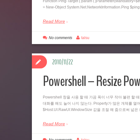
Function Ping-Target { param ( [Parameter(Mandatory=$tr
= New-Object System.Net.NetworkInformation.Ping $pi
Read More
No comments
talsu
2010/11/22
Powershell – Resize Pow
Powershell 창을 사용 할 때 가끔 폭이 너무 작아 불편 할 
대화를 해도 늘어 나지 않는다. Property가 많은 개체를 열어
$Host.UI.RawUI.WindowSize 값을 조절 해 줌으로써 
Read More