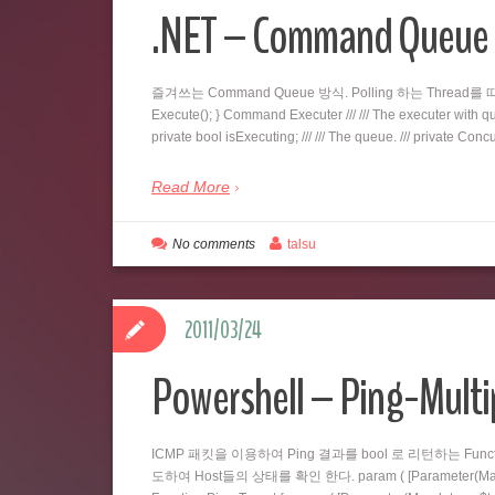
.NET – Command Qu
즐겨쓰는 Command Queue 방식. Polling 하는 Thread를 따로 두
Execute(); } Command Executer /// /// The executer with queu
private bool isExecuting; /// /// The queue. /// private C
Read More
No comments
talsu
2011/03/24
Powershell – Ping-Multi
ICMP 패킷을 이용하여 Ping 결과를 bool 로 리턴하는 Fu
도하여 Host들의 상태를 확인 한다. param ( [Parameter(Mandatory