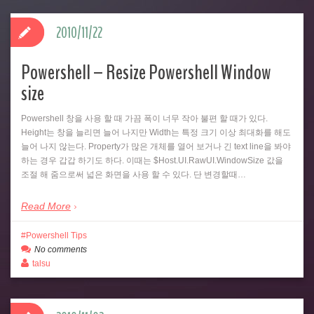
2010/11/22
Powershell – Resize Powershell Window
size
Powershell 창을 사용 할 때 가끔 폭이 너무 작아 불편 할 때가 있다.
Height는 창을 늘리면 늘어 나지만 Width는 특정 크기 이상 최대화를 해도
늘어 나지 않는다. Property가 많은 개체를 열어 보거나 긴 text line을 봐야
하는 경우 갑갑 하기도 하다. 이때는 $Host.UI.RawUI.WindowSize 값을
조절 해 줌으로써 넓은 화면을 사용 할 수 있다. 단 변경할때…
Read More
Powershell Tips
No comments
talsu