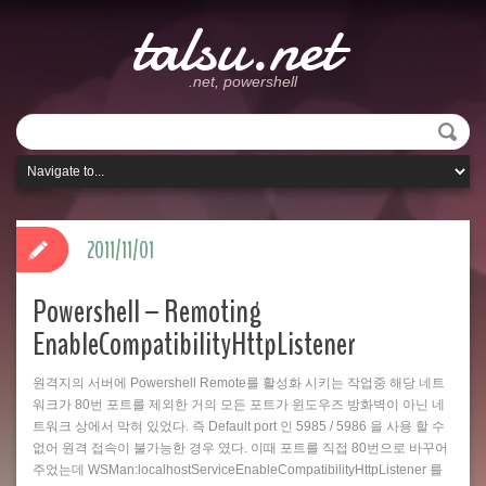
talsu.net
.net, powershell
2011/11/01
Powershell – Remoting
EnableCompatibilityHttpListener
원격지의 서버에 Powershell Remote를 활성화 시키는 작업중 해당 네트
워크가 80번 포트를 제외한 거의 모든 포트가 윈도우즈 방화벽이 아닌 네
트워크 상에서 막혀 있었다. 즉 Default port 인 5985 / 5986 을 사용 할 수
없어 원격 접속이 불가능한 경우 였다. 이때 포트를 직접 80번으로 바꾸어
주었는데 WSMan:localhostServiceEnableCompatibilityHttpListener 를