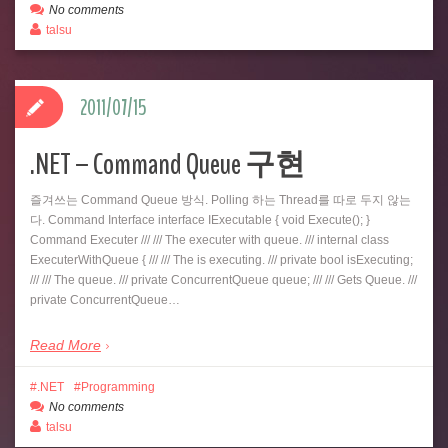
No comments
talsu
2011/07/15
.NET – Command Queue 구현
즐겨쓰는 Command Queue 방식. Polling 하는 Thread를 따로 두지 않는
다. Command Interface interface IExecutable { void Execute(); }
Command Executer /// /// The executer with queue. /// internal class
ExecuterWithQueue { /// /// The is executing. /// private bool isExecuting;
/// /// The queue. /// private ConcurrentQueue queue; /// /// Gets Queue. ///
private ConcurrentQueue…
Read More
.NET
Programming
No comments
talsu