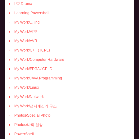
I ♡ Drama
Learning Powershell
My Work/….ing
My Work/APP
My Work/AVR
My Work/C++ (TCPL)
My Work/Computer Hardware
My Work/FPGA / CPLD
My Work/JAVA Programming
My Work/Linux
My Work/Network
My Work/전자계산기 구조
Photos/Special Photo
Photos/나의 일상
PowerShell