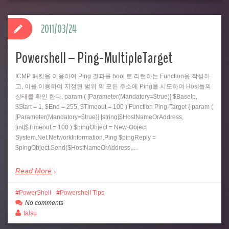
2011/03/24
Powershell – Ping-MultipleTarget
ICMP 패킷을 이용하여 Ping 결과를 bool 로 리턴하는 Function을 작성하
고, 이를 이용하여 지정된 범위 의 모든 주소에 Ping을 시도하여 Host들의
상태를 확인 한다. param ( [Parameter(Mandatory=$true)] $BaseIp,
$Start = 1, $End = 255, $Timeout = 100 ) Function Ping-Target { param (
[Parameter(Mandatory=$true)] [string]$HostNameOrAddress,
[int]$Timeout = 100 ) $pingObject = New-Object
System.Net.NetworkInformation.Ping $pingReply =
$pingObject.Send($HostNameOrAddress,…
Read More
PowerShell
Powershell Tips
No comments
talsu