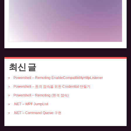
최신 글
Powershell – Remoting EnableCompatibilityHttpListener
Powershell – 원격 접속을 위한 Credential 만들기
Powershell – Remoting (원격 접속)
.NET – WPF JumpList
.NET – Command Queue 구현