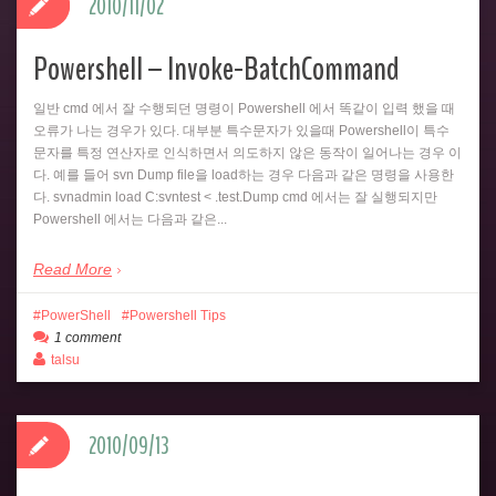
2010/11/02
Powershell – Invoke-BatchCommand
일반 cmd 에서 잘 수행되던 명령이 Powershell 에서 똑같이 입력 했을 때
오류가 나는 경우가 있다. 대부분 특수문자가 있을때 Powershell이 특수
문자를 특정 연산자로 인식하면서 의도하지 않은 동작이 일어나는 경우 이
다. 예를 들어 svn Dump file을 load하는 경우 다음과 같은 명령을 사용한
다. svnadmin load C:svntest < .test.Dump cmd 에서는 잘 실행되지만
Powershell 에서는 다음과 같은...
Read More
PowerShell
Powershell Tips
1 comment
talsu
2010/09/13