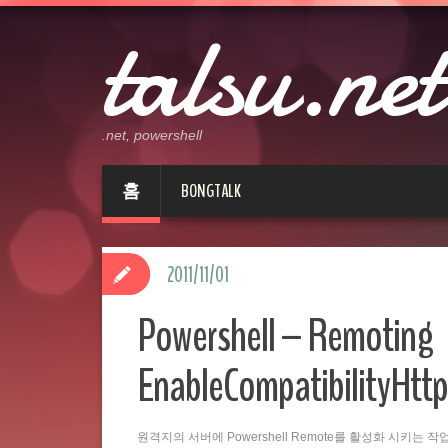
talsu.net
.net, powershell
홈
BONGTALK
2011/11/01
Powershell – Remoting
EnableCompatibilityHttp
원격지의 서버에 Powershell Remote를 활성화 시키