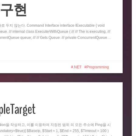
eue 구현
지 않는다. Command Interface interface IExecutable { void
e. /// internal class ExecuterWithQueue { /// /// The is executing. ///
oncurrentQueue queue; /// /// Gets Queue. /// private ConcurrentQueue…
.NET
Programming
pleTarget
nction을 작성하고, 이를 이용하여 지정된 범위 의 모든 주소에 Ping을 시
=$true)] $BaseIp, $Start = 1, $End = 255, $Timeout = 100 )