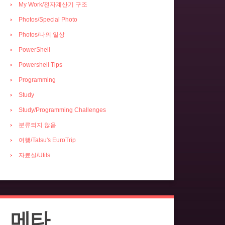
My Work/전자계산기 구조
Photos/Special Photo
Photos/나의 일상
PowerShell
Powershell Tips
Programming
Study
Study/Programming Challenges
분류되지 않음
여행/Talsu's EuroTrip
자료실/Utils
메타