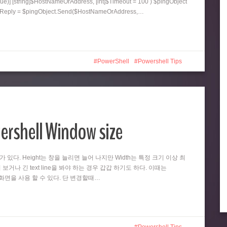
ue)] [string]$HostNameOrAddress, [int]$Timeout = 100 ) $pingObject
ngReply = $pingObject.Send($HostNameOrAddress,…
PowerShell
Powershell Tips
ershell Window size
때가 있다. Height는 창을 늘리면 늘어 나지만 Width는 특정 크기 이상 최
 보거나 긴 text line을 봐야 하는 경우 갑갑 하기도 하다. 이때는
넓은 화면을 사용 할 수 있다. 단 변경할때…