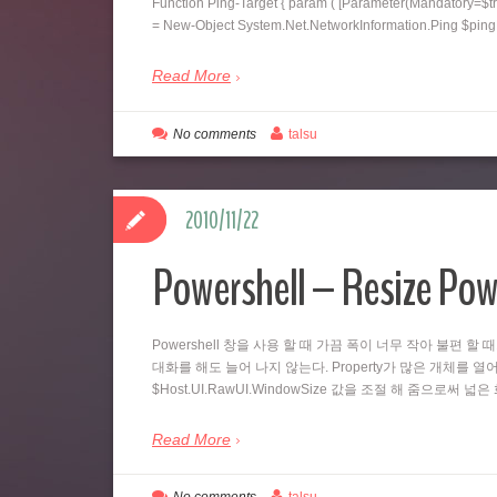
Function Ping-Target { param ( [Parameter(Mandatory=$tr
= New-Object System.Net.NetworkInformation.Ping $pi
Read More
No comments
talsu
2010/11/22
Powershell – Resize Pow
Powershell 창을 사용 할 때 가끔 폭이 너무 작아 불편 할 
대화를 해도 늘어 나지 않는다. Property가 많은 개체를 열어
$Host.UI.RawUI.WindowSize 값을 조절 해 줌으로써 
Read More