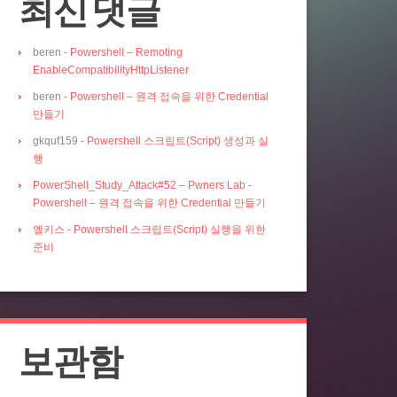
최신 댓글
beren
-
Powershell – Remoting
EnableCompatibilityHttpListener
beren
-
Powershell – 원격 접속을 위한 Credential
만들기
gkquf159
-
Powershell 스크립트(Script) 생성과 실
행
PowerShell_Study_Attack#52 – Pwners Lab
-
Powershell – 원격 접속을 위한 Credential 만들기
엘키스
-
Powershell 스크립트(Script) 실행을 위한
준비
보관함