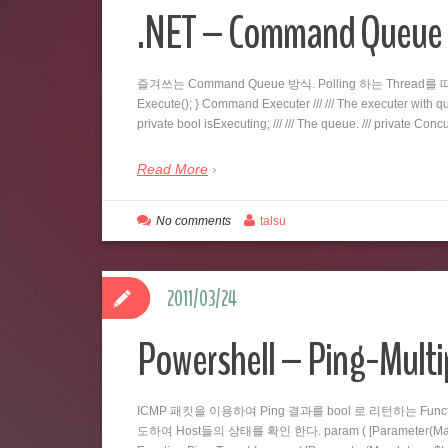
.NET – Command Qu
즐겨쓰는 Command Queue 방식. Polling 하는 Thread를 따로 두
Execute(); } Command Executer /// /// The executer with queu
private bool isExecuting; /// /// The queue. /// private C
Read More
No comments
talsu
2011/03/24
Powershell – Ping-Multi
ICMP 패킷을 이용하여 Ping 결과를 bool 로 리턴하는 Fu
도하여 Host들의 상태를 확인 한다. param ( [Parameter(Mandatory