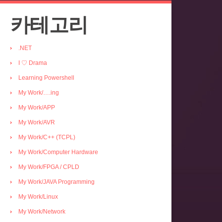
카테고리
.NET
I ♡ Drama
Learning Powershell
My Work/….ing
My Work/APP
My Work/AVR
My Work/C++ (TCPL)
My Work/Computer Hardware
My Work/FPGA / CPLD
My Work/JAVA Programming
My Work/Linux
My Work/Network