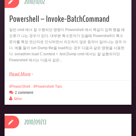
2010/11/02
Powershell – Invoke-BatchCommand
일반 cmd 에서 잘 수행되던 명령이 Powershell 에서 똑같이 입력 했을 때
오류가 나는 경우가 있다. 대부분 특수문자가 있을때 Powershell이 특수
문자를 특정 연산자로 인식하면서 의도하지 않은 동작이 일어나는 경우 이
다. 예를 들어 svn Dump file을 load하는 경우 다음과 같은 명령을 사용한
다. svnadmin load C:svntest < .test.Dump cmd 에서는 잘 실행되지만
Powershell 에서는 다음과 같은...
Read More
PowerShell
Powershell Tips
1 comment
talsu
2010/09/13