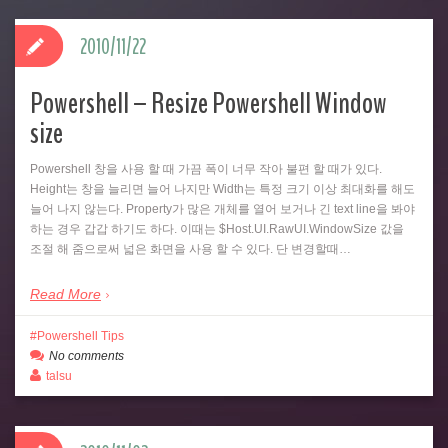
2010/11/22
Powershell – Resize Powershell Window
size
Powershell 창을 사용 할 때 가끔 폭이 너무 작아 불편 할 때가 있다.
Height는 창을 늘리면 늘어 나지만 Width는 특정 크기 이상 최대화를 해도
늘어 나지 않는다. Property가 많은 개체를 열어 보거나 긴 text line을 봐야
하는 경우 갑갑 하기도 하다. 이때는 $Host.UI.RawUI.WindowSize 값을
조절 해 줌으로써 넓은 화면을 사용 할 수 있다. 단 변경할때…
Read More
Powershell Tips
No comments
talsu