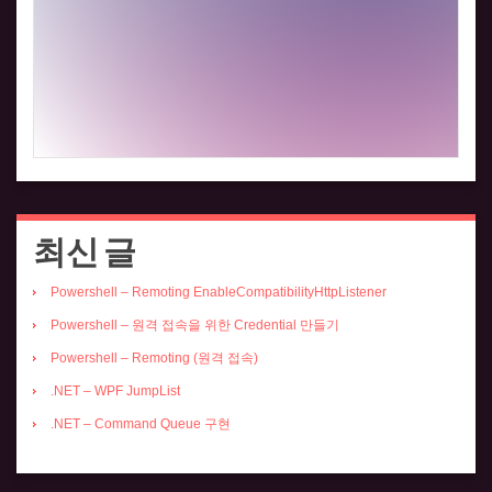
최신 글
Powershell – Remoting EnableCompatibilityHttpListener
Powershell – 원격 접속을 위한 Credential 만들기
Powershell – Remoting (원격 접속)
.NET – WPF JumpList
.NET – Command Queue 구현