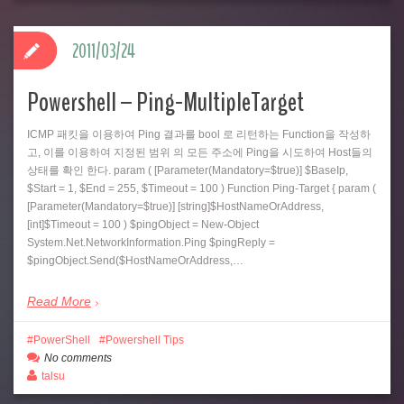
2011/03/24
Powershell – Ping-MultipleTarget
ICMP 패킷을 이용하여 Ping 결과를 bool 로 리턴하는 Function을 작성하
고, 이를 이용하여 지정된 범위 의 모든 주소에 Ping을 시도하여 Host들의
상태를 확인 한다. param ( [Parameter(Mandatory=$true)] $BaseIp,
$Start = 1, $End = 255, $Timeout = 100 ) Function Ping-Target { param (
[Parameter(Mandatory=$true)] [string]$HostNameOrAddress,
[int]$Timeout = 100 ) $pingObject = New-Object
System.Net.NetworkInformation.Ping $pingReply =
$pingObject.Send($HostNameOrAddress,…
Read More
PowerShell
Powershell Tips
No comments
talsu