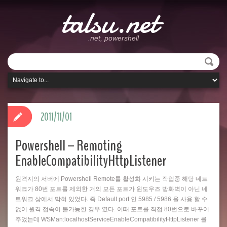
talsu.net
.net, powershell
2011/11/01
Powershell – Remoting
EnableCompatibilityHttpListener
원격지의 서버에 Powershell Remote를 활성화 시키는 작업중 해당 네트
워크가 80번 포트를 제외한 거의 모든 포트가 윈도우즈 방화벽이 아닌 네
트워크 상에서 막혀 있었다. 즉 Default port 인 5985 / 5986 을 사용 할 수
없어 원격 접속이 불가능한 경우 였다. 이때 포트를 직접 80번으로 바꾸어
주었는데 WSMan:localhostServiceEnableCompatibilityHttpListener 를