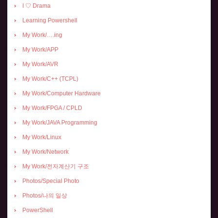
I ♡ Drama
Learning Powershell
My Work/….ing
My Work/APP
My Work/AVR
My Work/C++ (TCPL)
My Work/Computer Hardware
My Work/FPGA / CPLD
My Work/JAVA Programming
My Work/Linux
My Work/Network
My Work/전자계산기 구조
Photos/Special Photo
Photos/나의 일상
PowerShell