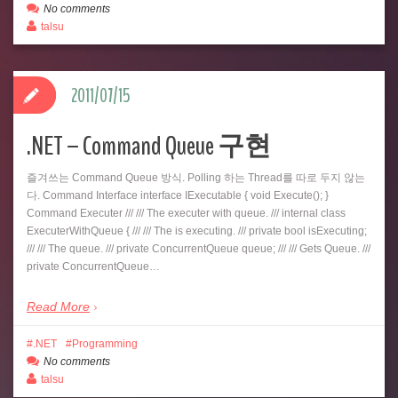
No comments
talsu
2011/07/15
.NET – Command Queue 구현
즐겨쓰는 Command Queue 방식. Polling 하는 Thread를 따로 두지 않는
다. Command Interface interface IExecutable { void Execute(); }
Command Executer /// /// The executer with queue. /// internal class
ExecuterWithQueue { /// /// The is executing. /// private bool isExecuting;
/// /// The queue. /// private ConcurrentQueue queue; /// /// Gets Queue. ///
private ConcurrentQueue…
Read More
.NET
Programming
No comments
talsu