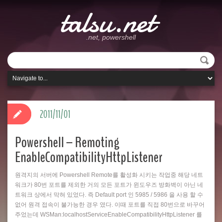
talsu.net
.net, powershell
2011/11/01
Powershell – Remoting
EnableCompatibilityHttpListener
원격지의 서버에 Powershell Remote를 활성화 시키는 작업중 해당 네트
워크가 80번 포트를 제외한 거의 모든 포트가 윈도우즈 방화벽이 아닌 네
트워크 상에서 막혀 있었다. 즉 Default port 인 5985 / 5986 을 사용 할 수
없어 원격 접속이 불가능한 경우 였다. 이때 포트를 직접 80번으로 바꾸어
주었는데 WSMan:localhostServiceEnableCompatibilityHttpListener 를