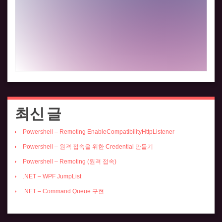
최신 글
Powershell – Remoting EnableCompatibilityHttpListener
Powershell – 원격 접속을 위한 Credential 만들기
Powershell – Remoting (원격 접속)
.NET – WPF JumpList
.NET – Command Queue 구현