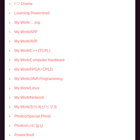
I ♡ Drama
Learning Powershell
My Work/….ing
My Work/APP
My Work/AVR
My Work/C++ (TCPL)
My Work/Computer Hardware
My Work/FPGA / CPLD
My Work/JAVA Programming
My Work/Linux
My Work/Network
My Work/전자계산기 구조
Photos/Special Photo
Photos/나의 일상
PowerShell