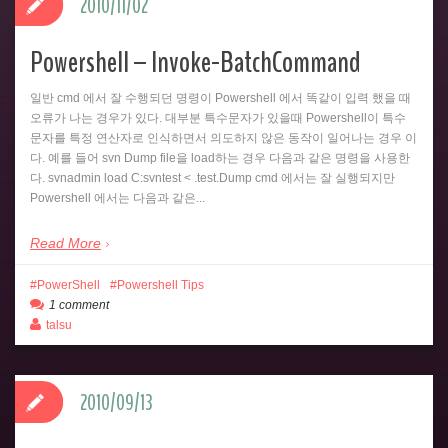
2010/11/02
Powershell – Invoke-BatchCommand
일반 cmd 에서 잘 수행되던 명령이 Powershell 에서 똑같이 입력 했을 때
오류가 나는 경우가 있다. 대부분 특수문자가 있을때 Powershell이 특수
문자를 특정 연산자로 인식하면서 의도하지 않은 동작이 일어나는 경우 이
다. 예를 들어 svn Dump file을 load하는 경우 다음과 같은 명령을 사용한
다. svnadmin load C:svntest < .test.Dump cmd 에서는 잘 실행되지만
Powershell 에서는 다음과 같은...
Read More
PowerShell
Powershell Tips
1 comment
talsu
2010/09/13