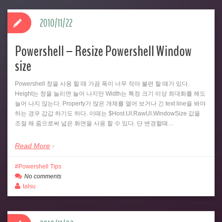
2010/11/22
Powershell – Resize Powershell Window
size
Powershell 창을 사용 할 때 가끔 폭이 너무 작아 불편 할 때가 있다.
Height는 창을 늘리면 늘어 나지만 Width는 특정 크기 이상 최대화를 해도
늘어 나지 않는다. Property가 많은 개체를 열어 보거나 긴 text line을 봐야
하는 경우 갑갑 하기도 하다. 이때는 $Host.UI.RawUI.WindowSize 값을
조절 해 줌으로써 넓은 화면을 사용 할 수 있다. 단 변경할때…
Read More
Powershell Tips
No comments
talsu