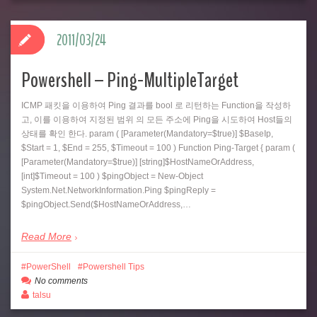
2011/03/24
Powershell – Ping-MultipleTarget
ICMP 패킷을 이용하여 Ping 결과를 bool 로 리턴하는 Function을 작성하
고, 이를 이용하여 지정된 범위 의 모든 주소에 Ping을 시도하여 Host들의
상태를 확인 한다. param ( [Parameter(Mandatory=$true)] $BaseIp,
$Start = 1, $End = 255, $Timeout = 100 ) Function Ping-Target { param (
[Parameter(Mandatory=$true)] [string]$HostNameOrAddress,
[int]$Timeout = 100 ) $pingObject = New-Object
System.Net.NetworkInformation.Ping $pingReply =
$pingObject.Send($HostNameOrAddress,…
Read More
PowerShell
Powershell Tips
No comments
talsu