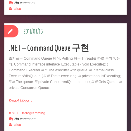
No comments
talsu
2011/07/15
.NET – Command Queue 구현
즐겨쓰는 Command Queue 방식. Polling 하는 Thread를 따로 두지 않는
다. Command Interface interface IExecutable { void Execute(); }
Command Executer /// /// The executer with queue. /// internal class
ExecuterWithQueue { /// /// The is executing. /// private bool isExecuting;
/// /// The queue. /// private ConcurrentQueue queue; /// /// Gets Queue. ///
private ConcurrentQueue…
Read More
.NET
Programming
No comments
talsu