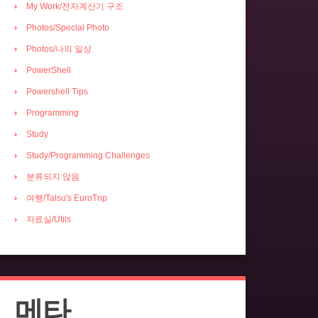
My Work/전자계산기 구조
Photos/Special Photo
Photos/나의 일상
PowerShell
Powershell Tips
Programming
Study
Study/Programming Challenges
분류되지 않음
여행/Talsu's EuroTrip
자료실/Utils
메타