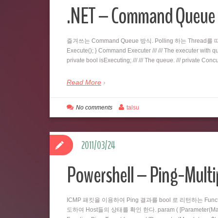
.NET – Command Qu
즐겨쓰는 Command Queue 방식. Polling 하는 Thread를 따로 두
Execute(); } Command Executer /// /// The executer with queu
private bool isExecuting; /// /// The queue. /// private C
Read More
No comments
talsu
2011/03/24
Powershell – Ping-Multi
ICMP 패킷을 이용하여 Ping 결과를 bool 로 리턴하는 Fu
도하여 Host들의 상태를 확인 한다. param ( [Parameter(Mandatory