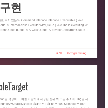
eue 구현
지 않는다. Command Interface interface IExecutable { void
e. /// internal class ExecuterWithQueue { /// /// The is executing. ///
oncurrentQueue queue; /// /// Gets Queue. /// private ConcurrentQueue…
.NET
Programming
pleTarget
nction을 작성하고, 이를 이용하여 지정된 범위 의 모든 주소에 Ping을 시
=$true)] $BaseIp, $Start = 1, $End = 255, $Timeout = 100 )