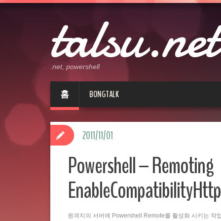
talsu.net
.net, powershell
홈
BONGTALK
2011/11/01
Powershell – Remoting
EnableCompatibilityHttp
원격지의 서버에 Powershell Remote를 활성화 시키