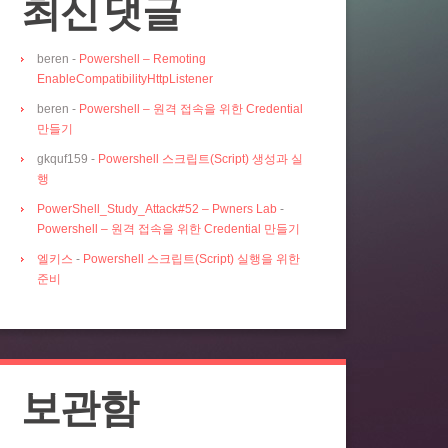
최신 댓글
beren
-
Powershell – Remoting
EnableCompatibilityHttpListener
beren
-
Powershell – 원격 접속을 위한 Credential
만들기
gkquf159
-
Powershell 스크립트(Script) 생성과 실
행
PowerShell_Study_Attack#52 – Pwners Lab
-
Powershell – 원격 접속을 위한 Credential 만들기
엘키스
-
Powershell 스크립트(Script) 실행을 위한
준비
보관함