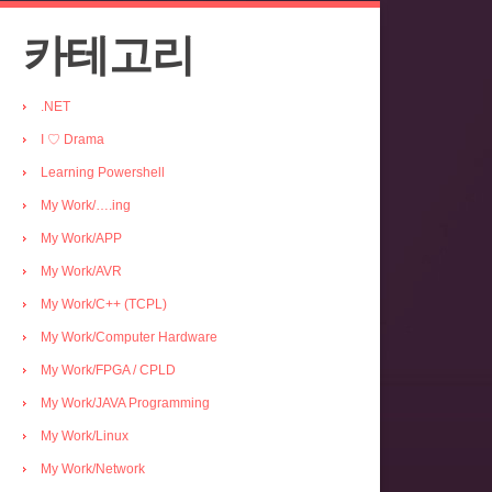
카테고리
.NET
I ♡ Drama
Learning Powershell
My Work/….ing
My Work/APP
My Work/AVR
My Work/C++ (TCPL)
My Work/Computer Hardware
My Work/FPGA / CPLD
My Work/JAVA Programming
My Work/Linux
My Work/Network