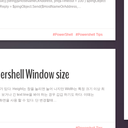
ue)] [string]$HostNameOrAddress, [int]$Timeout = 100 ) $pingObject
ngReply = $pingObject.Send($HostNameOrAddress,…
PowerShell
Powershell Tips
ershell Window size
때가 있다. Height는 창을 늘리면 늘어 나지만 Width는 특정 크기 이상 최
 보거나 긴 text line을 봐야 하는 경우 갑갑 하기도 하다. 이때는
넓은 화면을 사용 할 수 있다. 단 변경할때…