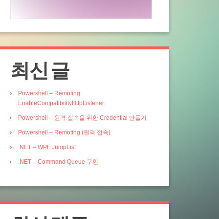
최신 글
Powershell – Remoting
EnableCompatibilityHttpListener
Powershell – 원격 접속을 위한 Credential 만들기
Powershell – Remoting (원격 접속)
.NET – WPF JumpList
.NET – Command Queue 구현