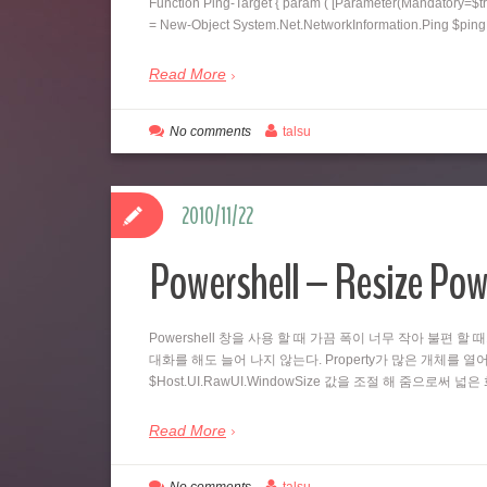
Function Ping-Target { param ( [Parameter(Mandatory=$tr
= New-Object System.Net.NetworkInformation.Ping $pi
Read More
No comments
talsu
2010/11/22
Powershell – Resize Pow
Powershell 창을 사용 할 때 가끔 폭이 너무 작아 불편 할 
대화를 해도 늘어 나지 않는다. Property가 많은 개체를 열어
$Host.UI.RawUI.WindowSize 값을 조절 해 줌으로써 
Read More