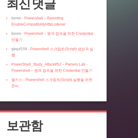
최신 댓글
beren
-
Powershell – Remoting
EnableCompatibilityHttpListener
beren
-
Powershell – 원격 접속을 위한 Credential
만들기
gkquf159
-
Powershell 스크립트(Script) 생성과 실
행
PowerShell_Study_Attack#52 – Pwners Lab
-
Powershell – 원격 접속을 위한 Credential 만들기
엘키스
-
Powershell 스크립트(Script) 실행을 위한
준비
보관함