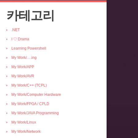
카테고리
.NET
I ♡ Drama
Learning Powershell
My Work/….ing
My Work/APP
My Work/AVR
My Work/C++ (TCPL)
My Work/Computer Hardware
My Work/FPGA / CPLD
My Work/JAVA Programming
My Work/Linux
My Work/Network