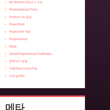
My Work/전자계산기 구조
Photos/Special Photo
Photos/나의 일상
PowerShell
Powershell Tips
Programming
Study
Study/Programming Challenges
분류되지 않음
여행/Talsu's EuroTrip
자료실/Utils
메타