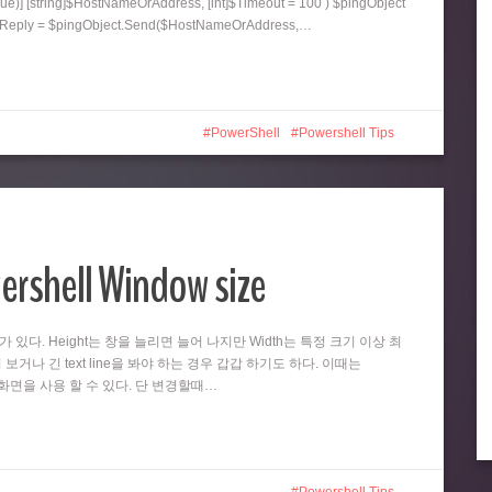
ue)] [string]$HostNameOrAddress, [int]$Timeout = 100 ) $pingObject
ngReply = $pingObject.Send($HostNameOrAddress,…
PowerShell
Powershell Tips
ershell Window size
때가 있다. Height는 창을 늘리면 늘어 나지만 Width는 특정 크기 이상 최
 보거나 긴 text line을 봐야 하는 경우 갑갑 하기도 하다. 이때는
넓은 화면을 사용 할 수 있다. 단 변경할때…