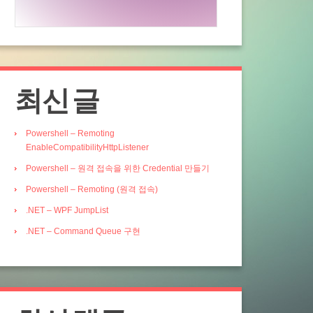
최신 글
Powershell – Remoting
EnableCompatibilityHttpListener
Powershell – 원격 접속을 위한 Credential 만들기
Powershell – Remoting (원격 접속)
.NET – WPF JumpList
.NET – Command Queue 구현