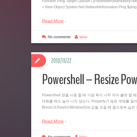
Function Ping-Target { param ( [Parameter(Mandatory=$tr
= New-Object System.Net.NetworkInformation.Ping $pi
Read More
No comments
talsu
2010/11/22
Powershell – Resize Pow
Powershell 창을 사용 할 때 가끔 폭이 너무 작아 불편 할 
대화를 해도 늘어 나지 않는다. Property가 많은 개체를 열어
$Host.UI.RawUI.WindowSize 값을 조절 해 줌으로써 
Read More