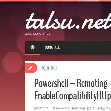
talsu.net
.net, powershell
홈
BONGTALK
2011/11/01
Powershell – Remoting
EnableCompatibilityHttp
원격지의 서버에 Powershell Remote를 활성화 시키