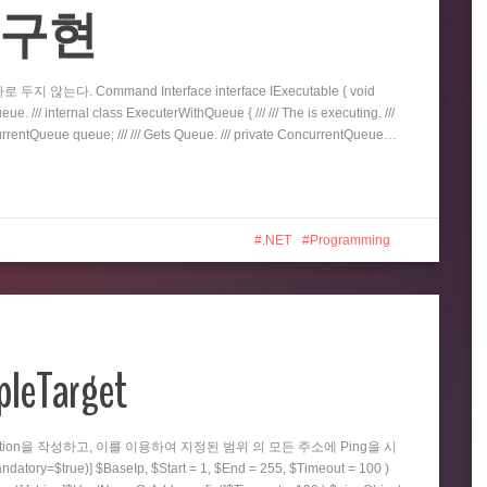
eue 구현
지 않는다. Command Interface interface IExecutable { void
e. /// internal class ExecuterWithQueue { /// /// The is executing. ///
oncurrentQueue queue; /// /// Gets Queue. /// private ConcurrentQueue…
.NET
Programming
pleTarget
nction을 작성하고, 이를 이용하여 지정된 범위 의 모든 주소에 Ping을 시
=$true)] $BaseIp, $Start = 1, $End = 255, $Timeout = 100 )