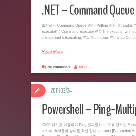
.NET – Command Qu
즐겨쓰는 Command Queue 방식. Polling 하는 Thread를 따로 두
Execute(); } Command Executer /// /// The executer with queu
private bool isExecuting; /// /// The queue. /// private C
Read More
No comments
talsu
2011/03/24
Powershell – Ping-Multi
ICMP 패킷을 이용하여 Ping 결과를 bool 로 리턴하는 Fu
도하여 Host들의 상태를 확인 한다. param ( [Parameter(Mandatory