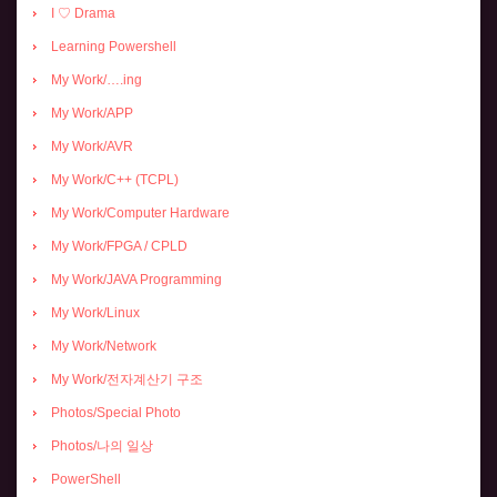
I ♡ Drama
Learning Powershell
My Work/….ing
My Work/APP
My Work/AVR
My Work/C++ (TCPL)
My Work/Computer Hardware
My Work/FPGA / CPLD
My Work/JAVA Programming
My Work/Linux
My Work/Network
My Work/전자계산기 구조
Photos/Special Photo
Photos/나의 일상
PowerShell