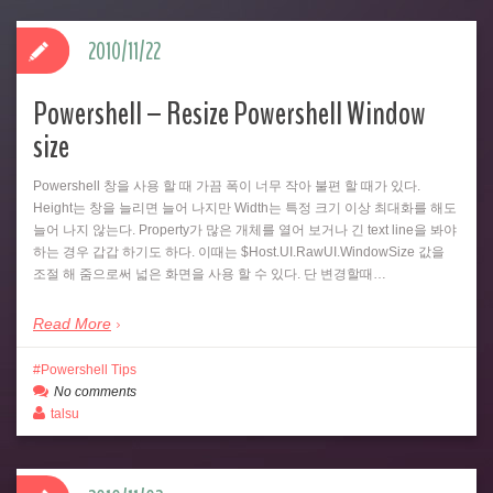
2010/11/22
Powershell – Resize Powershell Window
size
Powershell 창을 사용 할 때 가끔 폭이 너무 작아 불편 할 때가 있다.
Height는 창을 늘리면 늘어 나지만 Width는 특정 크기 이상 최대화를 해도
늘어 나지 않는다. Property가 많은 개체를 열어 보거나 긴 text line을 봐야
하는 경우 갑갑 하기도 하다. 이때는 $Host.UI.RawUI.WindowSize 값을
조절 해 줌으로써 넓은 화면을 사용 할 수 있다. 단 변경할때…
Read More
Powershell Tips
No comments
talsu