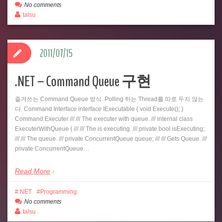
No comments
talsu
2011/07/15
.NET – Command Queue 구현
즐겨쓰는 Command Queue 방식. Polling 하는 Thread를 따로 두지 않는
다. Command Interface interface IExecutable { void Execute(); }
Command Executer /// /// The executer with queue. /// internal class
ExecuterWithQueue { /// /// The is executing. /// private bool isExecuting;
/// /// The queue. /// private ConcurrentQueue queue; /// /// Gets Queue. ///
private ConcurrentQueue…
Read More
.NET
Programming
No comments
talsu