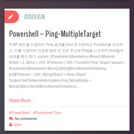
2011/03/24
Powershell – Ping-MultipleTarget
ICMP 패킷을 이용하여 Ping 결과를 bool 로 리턴하는 Function을 작성하
고, 이를 이용하여 지정된 범위 의 모든 주소에 Ping을 시도하여 Host들의
상태를 확인 한다. param ( [Parameter(Mandatory=$true)] $BaseIp,
$Start = 1, $End = 255, $Timeout = 100 ) Function Ping-Target { param (
[Parameter(Mandatory=$true)] [string]$HostNameOrAddress,
[int]$Timeout = 100 ) $pingObject = New-Object
System.Net.NetworkInformation.Ping $pingReply =
$pingObject.Send($HostNameOrAddress,…
Read More
PowerShell
Powershell Tips
No comments
talsu