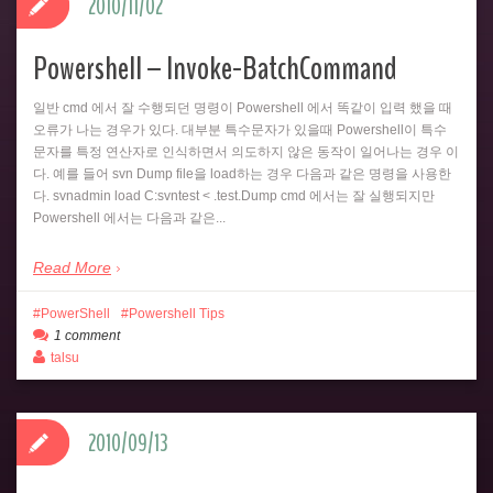
2010/11/02
Powershell – Invoke-BatchCommand
일반 cmd 에서 잘 수행되던 명령이 Powershell 에서 똑같이 입력 했을 때
오류가 나는 경우가 있다. 대부분 특수문자가 있을때 Powershell이 특수
문자를 특정 연산자로 인식하면서 의도하지 않은 동작이 일어나는 경우 이
다. 예를 들어 svn Dump file을 load하는 경우 다음과 같은 명령을 사용한
다. svnadmin load C:svntest < .test.Dump cmd 에서는 잘 실행되지만
Powershell 에서는 다음과 같은...
Read More
PowerShell
Powershell Tips
1 comment
talsu
2010/09/13