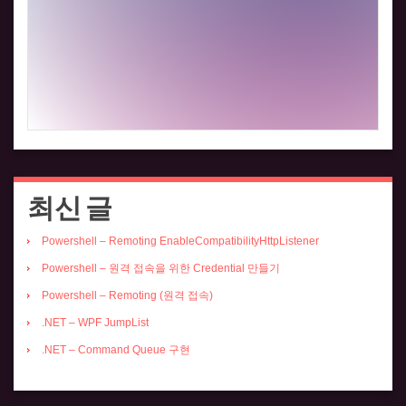
최신 글
Powershell – Remoting EnableCompatibilityHttpListener
Powershell – 원격 접속을 위한 Credential 만들기
Powershell – Remoting (원격 접속)
.NET – WPF JumpList
.NET – Command Queue 구현