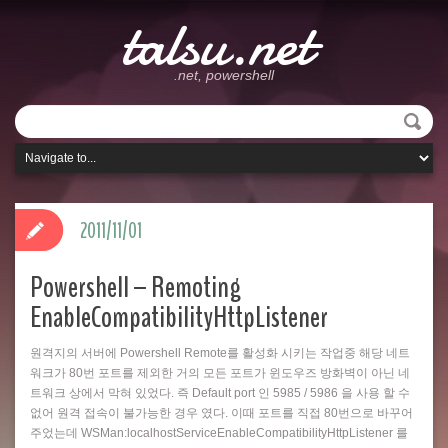
talsu.net
.net, powershell
2011/11/01
Powershell – Remoting
EnableCompatibilityHttpListener
원격지의 서버에 Powershell Remote를 활성화 시키는 작업중 해당 네트
워크가 80번 포트를 제외한 거의 모든 포트가 윈도우즈 방화벽이 아닌 네
트워크 상에서 막혀 있었다. 즉 Default port 인 5985 / 5986 을 사용 할 수
없어 원격 접속이 불가능한 경우 였다. 이때 포트를 직접 80번으로 바꾸어
주었는데 WSMan:localhostServiceEnableCompatibilityHttpListener 를