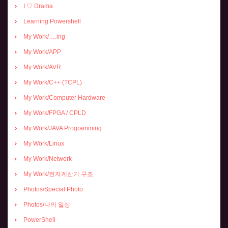
I ♡ Drama
Learning Powershell
My Work/….ing
My Work/APP
My Work/AVR
My Work/C++ (TCPL)
My Work/Computer Hardware
My Work/FPGA / CPLD
My Work/JAVA Programming
My Work/Linux
My Work/Network
My Work/전자계산기 구조
Photos/Special Photo
Photos/나의 일상
PowerShell