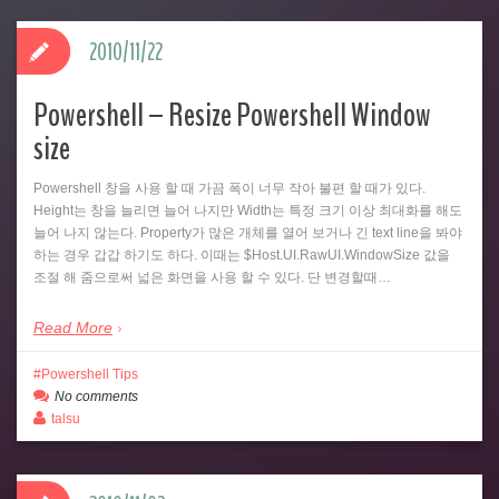
2010/11/22
Powershell – Resize Powershell Window
size
Powershell 창을 사용 할 때 가끔 폭이 너무 작아 불편 할 때가 있다.
Height는 창을 늘리면 늘어 나지만 Width는 특정 크기 이상 최대화를 해도
늘어 나지 않는다. Property가 많은 개체를 열어 보거나 긴 text line을 봐야
하는 경우 갑갑 하기도 하다. 이때는 $Host.UI.RawUI.WindowSize 값을
조절 해 줌으로써 넓은 화면을 사용 할 수 있다. 단 변경할때…
Read More
Powershell Tips
No comments
talsu