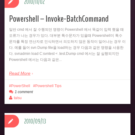
2010/11/02
Powershell – Invoke-BatchCommand
일반 cmd 에서 잘 수행되던 명령이 Powershell 에서 똑같이 입력 했을 때
오류가 나는 경우가 있다. 대부분 특수문자가 있을때 Powershell이 특수
문자를 특정 연산자로 인식하면서 의도하지 않은 동작이 일어나는 경우 이
다. 예를 들어 svn Dump file을 load하는 경우 다음과 같은 명령을 사용한
다. svnadmin load C:svntest < .test.Dump cmd 에서는 잘 실행되지만
Powershell 에서는 다음과 같은...
Read More
PowerShell
Powershell Tips
1 comment
talsu
2010/09/13