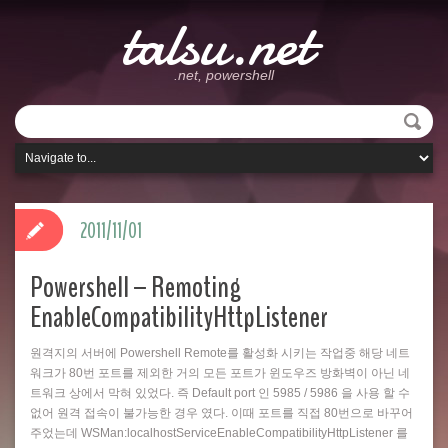
talsu.net
.net, powershell
2011/11/01
Powershell – Remoting
EnableCompatibilityHttpListener
원격지의 서버에 Powershell Remote를 활성화 시키는 작업중 해당 네트
워크가 80번 포트를 제외한 거의 모든 포트가 윈도우즈 방화벽이 아닌 네
트워크 상에서 막혀 있었다. 즉 Default port 인 5985 / 5986 을 사용 할 수
없어 원격 접속이 불가능한 경우 였다. 이때 포트를 직접 80번으로 바꾸어
주었는데 WSMan:localhostServiceEnableCompatibilityHttpListener 를