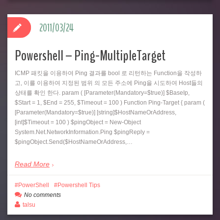
2011/03/24
Powershell – Ping-MultipleTarget
ICMP 패킷을 이용하여 Ping 결과를 bool 로 리턴하는 Function을 작성하
고, 이를 이용하여 지정된 범위 의 모든 주소에 Ping을 시도하여 Host들의
상태를 확인 한다. param ( [Parameter(Mandatory=$true)] $BaseIp,
$Start = 1, $End = 255, $Timeout = 100 ) Function Ping-Target { param (
[Parameter(Mandatory=$true)] [string]$HostNameOrAddress,
[int]$Timeout = 100 ) $pingObject = New-Object
System.Net.NetworkInformation.Ping $pingReply =
$pingObject.Send($HostNameOrAddress,…
Read More
PowerShell
Powershell Tips
No comments
talsu