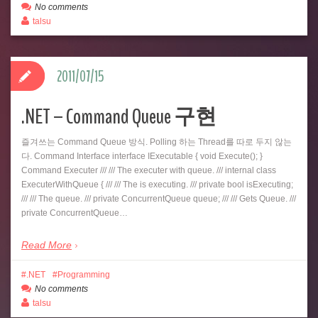
No comments
talsu
2011/07/15
.NET – Command Queue 구현
즐겨쓰는 Command Queue 방식. Polling 하는 Thread를 따로 두지 않는
다. Command Interface interface IExecutable { void Execute(); }
Command Executer /// /// The executer with queue. /// internal class
ExecuterWithQueue { /// /// The is executing. /// private bool isExecuting;
/// /// The queue. /// private ConcurrentQueue queue; /// /// Gets Queue. ///
private ConcurrentQueue…
Read More
.NET
Programming
No comments
talsu