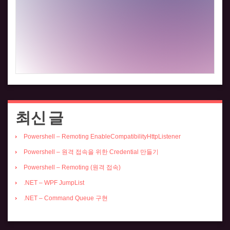
최신 글
Powershell – Remoting EnableCompatibilityHttpListener
Powershell – 원격 접속을 위한 Credential 만들기
Powershell – Remoting (원격 접속)
.NET – WPF JumpList
.NET – Command Queue 구현