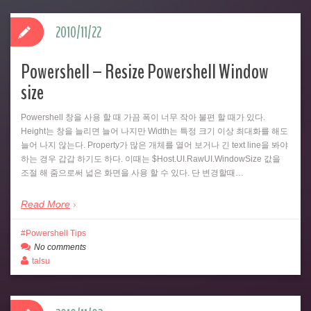
2010/11/22
Powershell – Resize Powershell Window
size
Powershell 창을 사용 할 때 가끔 폭이 너무 작아 불편 할 때가 있다.
Height는 창을 늘리면 늘어 나지만 Width는 특정 크기 이상 최대화를 해도
늘어 나지 않는다. Property가 많은 개체를 열어 보거나 긴 text line을 봐야
하는 경우 갑갑 하기도 하다. 이때는 $Host.UI.RawUI.WindowSize 값을
조절 해 줌으로써 넓은 화면을 사용 할 수 있다. 단 변경할때…
Read More
Powershell Tips
No comments
talsu