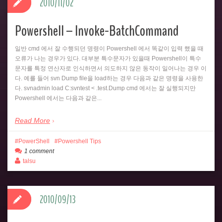
2010/11/02
Powershell – Invoke-BatchCommand
일반 cmd 에서 잘 수행되던 명령이 Powershell 에서 똑같이 입력 했을 때
오류가 나는 경우가 있다. 대부분 특수문자가 있을때 Powershell이 특수
문자를 특정 연산자로 인식하면서 의도하지 않은 동작이 일어나는 경우 이
다. 예를 들어 svn Dump file을 load하는 경우 다음과 같은 명령을 사용한
다. svnadmin load C:svntest < .test.Dump cmd 에서는 잘 실행되지만
Powershell 에서는 다음과 같은...
Read More
PowerShell
Powershell Tips
1 comment
talsu
2010/09/13