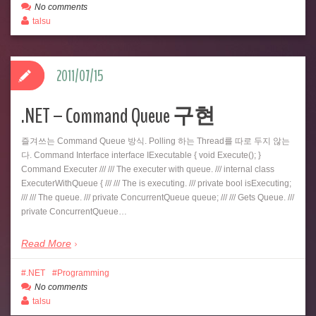
No comments
talsu
2011/07/15
.NET – Command Queue 구현
즐겨쓰는 Command Queue 방식. Polling 하는 Thread를 따로 두지 않는
다. Command Interface interface IExecutable { void Execute(); }
Command Executer /// /// The executer with queue. /// internal class
ExecuterWithQueue { /// /// The is executing. /// private bool isExecuting;
/// /// The queue. /// private ConcurrentQueue queue; /// /// Gets Queue. ///
private ConcurrentQueue…
Read More
.NET
Programming
No comments
talsu