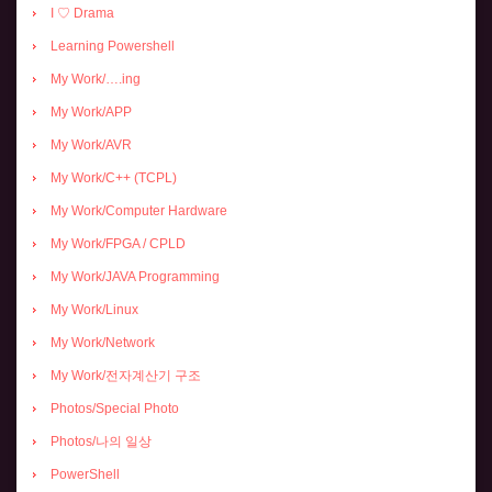
I ♡ Drama
Learning Powershell
My Work/….ing
My Work/APP
My Work/AVR
My Work/C++ (TCPL)
My Work/Computer Hardware
My Work/FPGA / CPLD
My Work/JAVA Programming
My Work/Linux
My Work/Network
My Work/전자계산기 구조
Photos/Special Photo
Photos/나의 일상
PowerShell