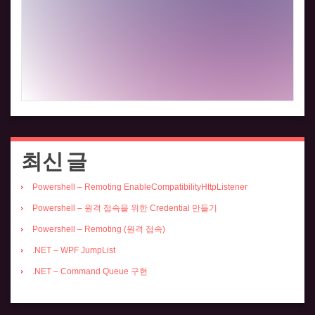
최신 글
Powershell – Remoting EnableCompatibilityHttpListener
Powershell – 원격 접속을 위한 Credential 만들기
Powershell – Remoting (원격 접속)
.NET – WPF JumpList
.NET – Command Queue 구현