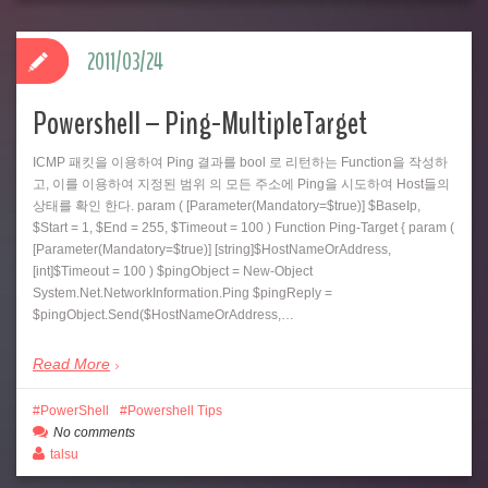
2011/03/24
Powershell – Ping-MultipleTarget
ICMP 패킷을 이용하여 Ping 결과를 bool 로 리턴하는 Function을 작성하
고, 이를 이용하여 지정된 범위 의 모든 주소에 Ping을 시도하여 Host들의
상태를 확인 한다. param ( [Parameter(Mandatory=$true)] $BaseIp,
$Start = 1, $End = 255, $Timeout = 100 ) Function Ping-Target { param (
[Parameter(Mandatory=$true)] [string]$HostNameOrAddress,
[int]$Timeout = 100 ) $pingObject = New-Object
System.Net.NetworkInformation.Ping $pingReply =
$pingObject.Send($HostNameOrAddress,…
Read More
PowerShell
Powershell Tips
No comments
talsu