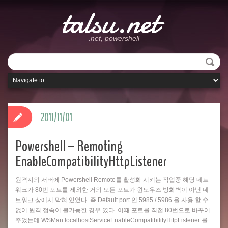
talsu.net
.net, powershell
2011/11/01
Powershell – Remoting
EnableCompatibilityHttpListener
원격지의 서버에 Powershell Remote를 활성화 시키는 작업중 해당 네트
워크가 80번 포트를 제외한 거의 모든 포트가 윈도우즈 방화벽이 아닌 네
트워크 상에서 막혀 있었다. 즉 Default port 인 5985 / 5986 을 사용 할 수
없어 원격 접속이 불가능한 경우 였다. 이때 포트를 직접 80번으로 바꾸어
주었는데 WSMan:localhostServiceEnableCompatibilityHttpListener 를