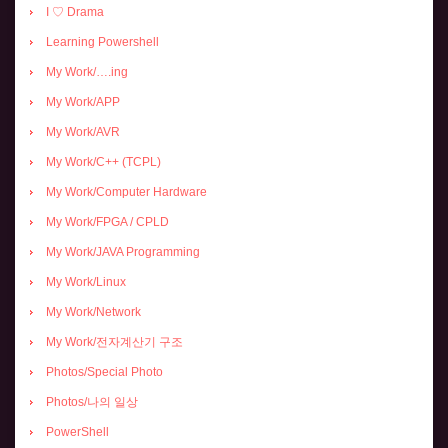
I ♡ Drama
Learning Powershell
My Work/….ing
My Work/APP
My Work/AVR
My Work/C++ (TCPL)
My Work/Computer Hardware
My Work/FPGA / CPLD
My Work/JAVA Programming
My Work/Linux
My Work/Network
My Work/전자계산기 구조
Photos/Special Photo
Photos/나의 일상
PowerShell