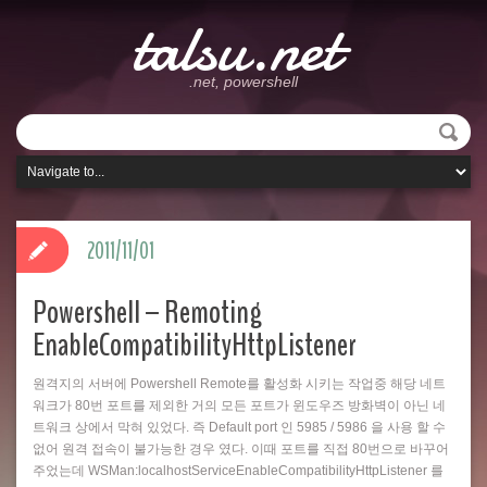
talsu.net
.net, powershell
2011/11/01
Powershell – Remoting
EnableCompatibilityHttpListener
원격지의 서버에 Powershell Remote를 활성화 시키는 작업중 해당 네트
워크가 80번 포트를 제외한 거의 모든 포트가 윈도우즈 방화벽이 아닌 네
트워크 상에서 막혀 있었다. 즉 Default port 인 5985 / 5986 을 사용 할 수
없어 원격 접속이 불가능한 경우 였다. 이때 포트를 직접 80번으로 바꾸어
주었는데 WSMan:localhostServiceEnableCompatibilityHttpListener 를