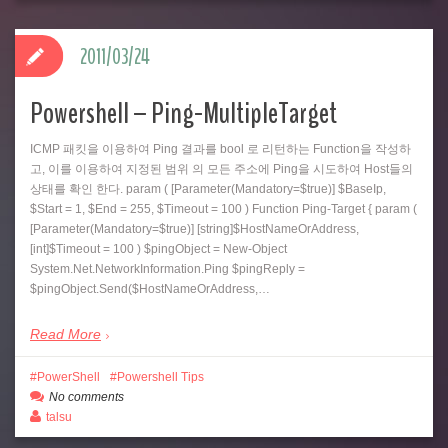
2011/03/24
Powershell – Ping-MultipleTarget
ICMP 패킷을 이용하여 Ping 결과를 bool 로 리턴하는 Function을 작성하
고, 이를 이용하여 지정된 범위 의 모든 주소에 Ping을 시도하여 Host들의
상태를 확인 한다. param ( [Parameter(Mandatory=$true)] $BaseIp,
$Start = 1, $End = 255, $Timeout = 100 ) Function Ping-Target { param (
[Parameter(Mandatory=$true)] [string]$HostNameOrAddress,
[int]$Timeout = 100 ) $pingObject = New-Object
System.Net.NetworkInformation.Ping $pingReply =
$pingObject.Send($HostNameOrAddress,…
Read More
PowerShell
Powershell Tips
No comments
talsu