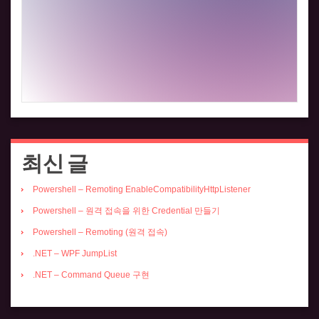
최신 글
Powershell – Remoting EnableCompatibilityHttpListener
Powershell – 원격 접속을 위한 Credential 만들기
Powershell – Remoting (원격 접속)
.NET – WPF JumpList
.NET – Command Queue 구현