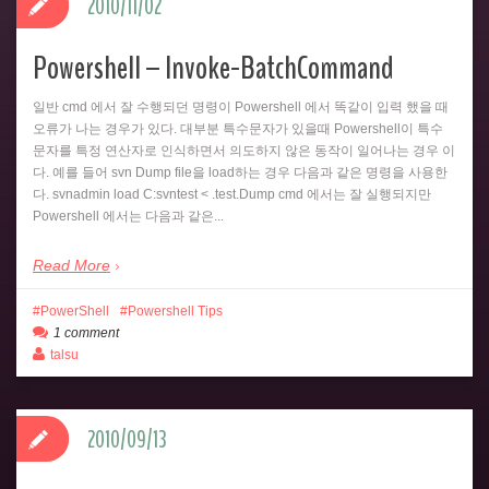
2010/11/02
Powershell – Invoke-BatchCommand
일반 cmd 에서 잘 수행되던 명령이 Powershell 에서 똑같이 입력 했을 때
오류가 나는 경우가 있다. 대부분 특수문자가 있을때 Powershell이 특수
문자를 특정 연산자로 인식하면서 의도하지 않은 동작이 일어나는 경우 이
다. 예를 들어 svn Dump file을 load하는 경우 다음과 같은 명령을 사용한
다. svnadmin load C:svntest < .test.Dump cmd 에서는 잘 실행되지만
Powershell 에서는 다음과 같은...
Read More
PowerShell
Powershell Tips
1 comment
talsu
2010/09/13