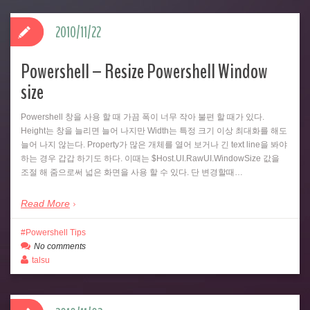
2010/11/22
Powershell – Resize Powershell Window
size
Powershell 창을 사용 할 때 가끔 폭이 너무 작아 불편 할 때가 있다.
Height는 창을 늘리면 늘어 나지만 Width는 특정 크기 이상 최대화를 해도
늘어 나지 않는다. Property가 많은 개체를 열어 보거나 긴 text line을 봐야
하는 경우 갑갑 하기도 하다. 이때는 $Host.UI.RawUI.WindowSize 값을
조절 해 줌으로써 넓은 화면을 사용 할 수 있다. 단 변경할때…
Read More
Powershell Tips
No comments
talsu