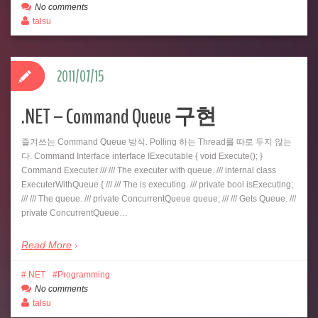
No comments
talsu
2011/07/15
.NET – Command Queue 구현
즐겨쓰는 Command Queue 방식. Polling 하는 Thread를 따로 두지 않는
다. Command Interface interface IExecutable { void Execute(); }
Command Executer /// /// The executer with queue. /// internal class
ExecuterWithQueue { /// /// The is executing. /// private bool isExecuting;
/// /// The queue. /// private ConcurrentQueue queue; /// /// Gets Queue. ///
private ConcurrentQueue…
Read More
.NET
Programming
No comments
talsu