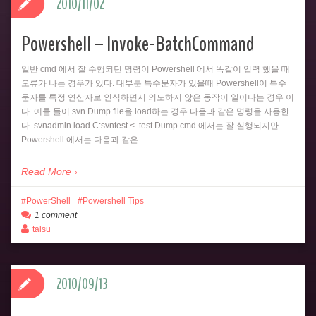
2010/11/02
Powershell – Invoke-BatchCommand
일반 cmd 에서 잘 수행되던 명령이 Powershell 에서 똑같이 입력 했을 때
오류가 나는 경우가 있다. 대부분 특수문자가 있을때 Powershell이 특수
문자를 특정 연산자로 인식하면서 의도하지 않은 동작이 일어나는 경우 이
다. 예를 들어 svn Dump file을 load하는 경우 다음과 같은 명령을 사용한
다. svnadmin load C:svntest < .test.Dump cmd 에서는 잘 실행되지만
Powershell 에서는 다음과 같은...
Read More
PowerShell
Powershell Tips
1 comment
talsu
2010/09/13