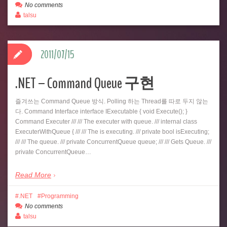
No comments
talsu
2011/07/15
.NET – Command Queue 구현
즐겨쓰는 Command Queue 방식. Polling 하는 Thread를 따로 두지 않는
다. Command Interface interface IExecutable { void Execute(); }
Command Executer /// /// The executer with queue. /// internal class
ExecuterWithQueue { /// /// The is executing. /// private bool isExecuting;
/// /// The queue. /// private ConcurrentQueue queue; /// /// Gets Queue. ///
private ConcurrentQueue…
Read More
.NET
Programming
No comments
talsu