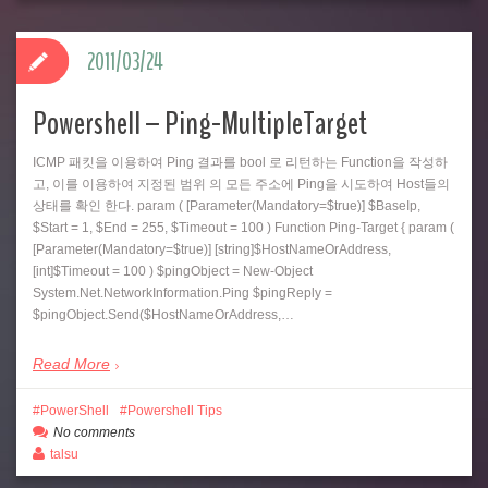
2011/03/24
Powershell – Ping-MultipleTarget
ICMP 패킷을 이용하여 Ping 결과를 bool 로 리턴하는 Function을 작성하
고, 이를 이용하여 지정된 범위 의 모든 주소에 Ping을 시도하여 Host들의
상태를 확인 한다. param ( [Parameter(Mandatory=$true)] $BaseIp,
$Start = 1, $End = 255, $Timeout = 100 ) Function Ping-Target { param (
[Parameter(Mandatory=$true)] [string]$HostNameOrAddress,
[int]$Timeout = 100 ) $pingObject = New-Object
System.Net.NetworkInformation.Ping $pingReply =
$pingObject.Send($HostNameOrAddress,…
Read More
PowerShell
Powershell Tips
No comments
talsu