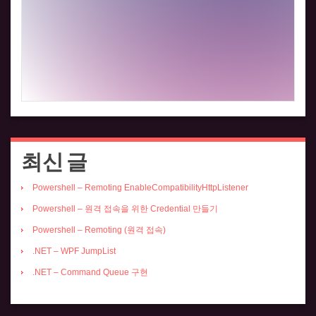
최신 글
Powershell – Remoting EnableCompatibilityHttpListener
Powershell – 원격 접속을 위한 Credential 만들기
Powershell – Remoting (원격 접속)
.NET – WPF JumpList
.NET – Command Queue 구현