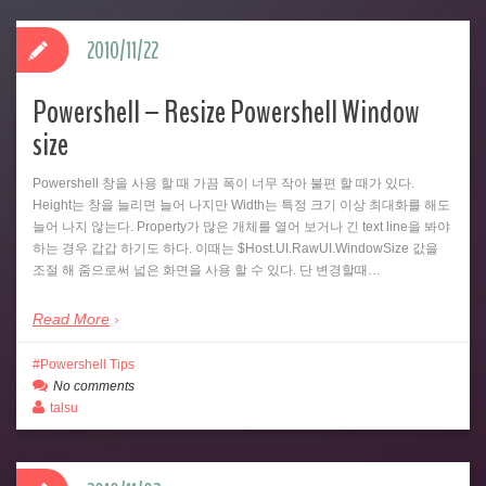
2010/11/22
Powershell – Resize Powershell Window
size
Powershell 창을 사용 할 때 가끔 폭이 너무 작아 불편 할 때가 있다.
Height는 창을 늘리면 늘어 나지만 Width는 특정 크기 이상 최대화를 해도
늘어 나지 않는다. Property가 많은 개체를 열어 보거나 긴 text line을 봐야
하는 경우 갑갑 하기도 하다. 이때는 $Host.UI.RawUI.WindowSize 값을
조절 해 줌으로써 넓은 화면을 사용 할 수 있다. 단 변경할때…
Read More
Powershell Tips
No comments
talsu