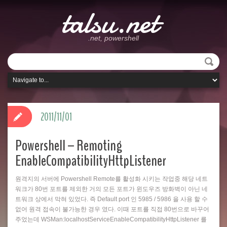
talsu.net
.net, powershell
2011/11/01
Powershell – Remoting
EnableCompatibilityHttpListener
원격지의 서버에 Powershell Remote를 활성화 시키는 작업중 해당 네트
워크가 80번 포트를 제외한 거의 모든 포트가 윈도우즈 방화벽이 아닌 네
트워크 상에서 막혀 있었다. 즉 Default port 인 5985 / 5986 을 사용 할 수
없어 원격 접속이 불가능한 경우 였다. 이때 포트를 직접 80번으로 바꾸어
주었는데 WSMan:localhostServiceEnableCompatibilityHttpListener 를