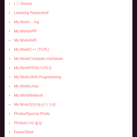
I ♡ Drama
Learning Powershell
My Work/….ing
My Work/APP
My Work/AVR
My Work/C++ (TCPL)
My Work/Computer Hardware
My Work/FPGA / CPLD
My Work/JAVA Programming
My Work/Linux
My Work/Network
My Work/전자계산기 구조
Photos/Special Photo
Photos/나의 일상
PowerShell