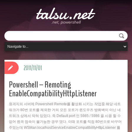
talsu.net
.net, powershell
2011/11/01
Powershell – Remoting
EnableCompatibilityHttpListener
원격지의 서버에 Powershell Remote를 활성화 시키는 작업중 해당 네트
워크가 80번 포트를 제외한 거의 모든 포트가 윈도우즈 방화벽이 아닌 네
트워크 상에서 막혀 있었다. 즉 Default port 인 5985 / 5986 을 사용 할 수
없어 원격 접속이 불가능한 경우 였다. 이때 포트를 직접 80번으로 바꾸어
주었는데 WSMan:localhostServiceEnableCompatibilityHttpListener 를