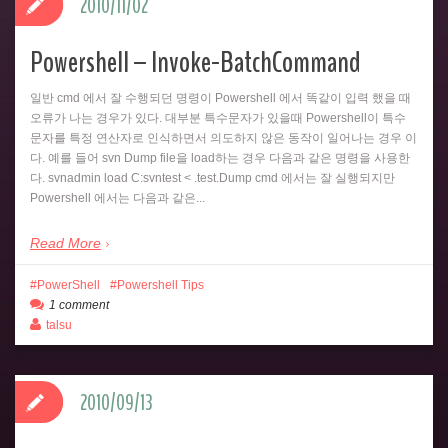
2010/11/02
Powershell – Invoke-BatchCommand
일반 cmd 에서 잘 수행되던 명령이 Powershell 에서 똑같이 입력 했을 때
오류가 나는 경우가 있다. 대부분 특수문자가 있을때 Powershell이 특수
문자를 특정 연산자로 인식하면서 의도하지 않은 동작이 일어나는 경우 이
다. 예를 들어 svn Dump file을 load하는 경우 다음과 같은 명령을 사용한
다. svnadmin load C:svntest < .test.Dump cmd 에서는 잘 실행되지만
Powershell 에서는 다음과 같은...
Read More
PowerShell
Powershell Tips
1 comment
talsu
2010/09/13