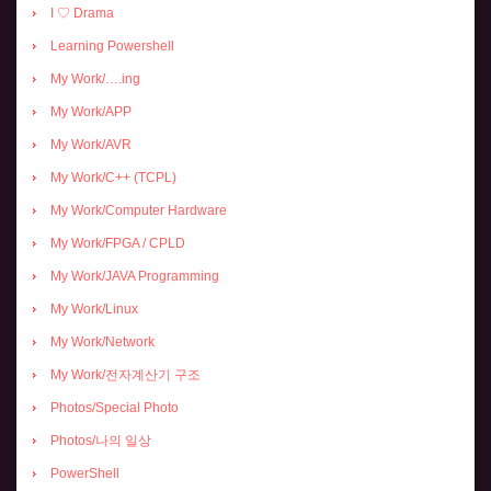
I ♡ Drama
Learning Powershell
My Work/….ing
My Work/APP
My Work/AVR
My Work/C++ (TCPL)
My Work/Computer Hardware
My Work/FPGA / CPLD
My Work/JAVA Programming
My Work/Linux
My Work/Network
My Work/전자계산기 구조
Photos/Special Photo
Photos/나의 일상
PowerShell