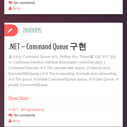
No comments
talsu
2011/07/15
.NET – Command Queue 구현
즐겨쓰는 Command Queue 방식. Polling 하는 Thread를 따로 두지 않는
다. Command Interface interface IExecutable { void Execute(); }
Command Executer /// /// The executer with queue. /// internal class
ExecuterWithQueue { /// /// The is executing. /// private bool isExecuting;
/// /// The queue. /// private ConcurrentQueue queue; /// /// Gets Queue. ///
private ConcurrentQueue…
Read More
.NET
Programming
No comments
talsu