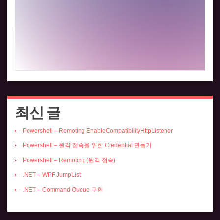
최신 글
Powershell – Remoting EnableCompatibilityHttpListener
Powershell – 원격 접속을 위한 Credential 만들기
Powershell – Remoting (원격 접속)
.NET – WPF JumpList
.NET – Command Queue 구현