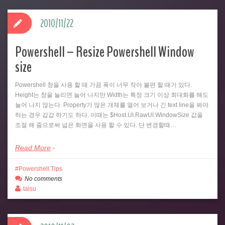
2010/11/22
Powershell – Resize Powershell Window
size
Powershell 창을 사용 할 때 가끔 폭이 너무 작아 불편 할 때가 있다.
Height는 창을 늘리면 늘어 나지만 Width는 특정 크기 이상 최대화를 해도
늘어 나지 않는다. Property가 많은 개체를 열어 보거나 긴 text line을 봐야
하는 경우 갑갑 하기도 하다. 이때는 $Host.UI.RawUI.WindowSize 값을
조절 해 줌으로써 넓은 화면을 사용 할 수 있다. 단 변경할때…
Read More
Powershell Tips
No comments
talsu