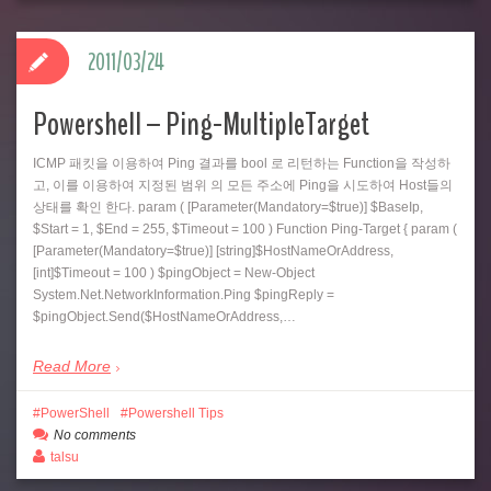
2011/03/24
Powershell – Ping-MultipleTarget
ICMP 패킷을 이용하여 Ping 결과를 bool 로 리턴하는 Function을 작성하
고, 이를 이용하여 지정된 범위 의 모든 주소에 Ping을 시도하여 Host들의
상태를 확인 한다. param ( [Parameter(Mandatory=$true)] $BaseIp,
$Start = 1, $End = 255, $Timeout = 100 ) Function Ping-Target { param (
[Parameter(Mandatory=$true)] [string]$HostNameOrAddress,
[int]$Timeout = 100 ) $pingObject = New-Object
System.Net.NetworkInformation.Ping $pingReply =
$pingObject.Send($HostNameOrAddress,…
Read More
PowerShell
Powershell Tips
No comments
talsu