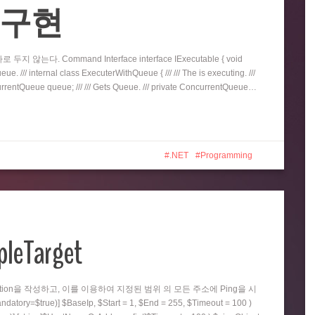
eue 구현
지 않는다. Command Interface interface IExecutable { void
e. /// internal class ExecuterWithQueue { /// /// The is executing. ///
oncurrentQueue queue; /// /// Gets Queue. /// private ConcurrentQueue…
.NET
Programming
pleTarget
nction을 작성하고, 이를 이용하여 지정된 범위 의 모든 주소에 Ping을 시
=$true)] $BaseIp, $Start = 1, $End = 255, $Timeout = 100 )