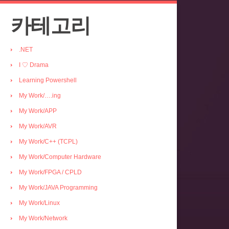
카테고리
.NET
I ♡ Drama
Learning Powershell
My Work/….ing
My Work/APP
My Work/AVR
My Work/C++ (TCPL)
My Work/Computer Hardware
My Work/FPGA / CPLD
My Work/JAVA Programming
My Work/Linux
My Work/Network