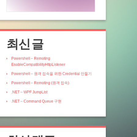
최신 글
Powershell – Remoting
EnableCompatibilityHttpListener
Powershell – 원격 접속을 위한 Credential 만들기
Powershell – Remoting (원격 접속)
.NET – WPF JumpList
.NET – Command Queue 구현