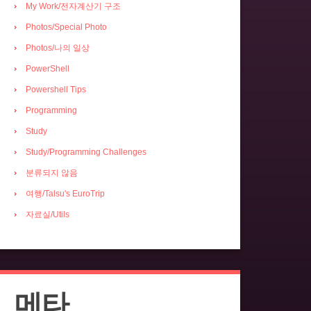
My Work/전자계산기 구조
Photos/Special Photo
Photos/나의 일상
PowerShell
Powershell Tips
Programming
Study
Study/Programming Challenges
분류되지 않음
여행/Talsu's EuroTrip
자료실/Utils
메타