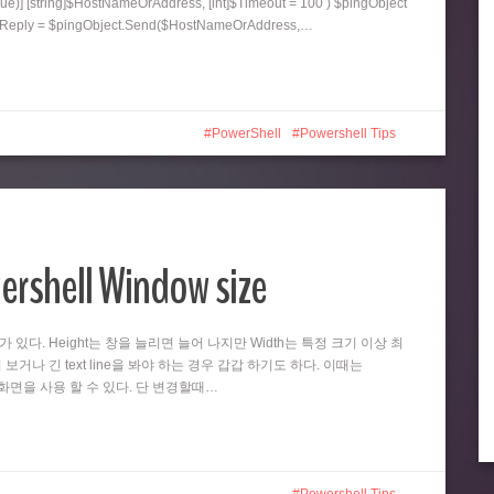
ue)] [string]$HostNameOrAddress, [int]$Timeout = 100 ) $pingObject
ngReply = $pingObject.Send($HostNameOrAddress,…
PowerShell
Powershell Tips
ershell Window size
때가 있다. Height는 창을 늘리면 늘어 나지만 Width는 특정 크기 이상 최
 보거나 긴 text line을 봐야 하는 경우 갑갑 하기도 하다. 이때는
넓은 화면을 사용 할 수 있다. 단 변경할때…