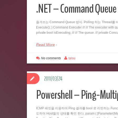
.NET – Command Qu
즐겨쓰는 Command Queue 방식. Polling 하는 Thread를 따로 두
Execute(); } Command Executer /// /// The executer with queu
private bool isExecuting; /// /// The queue. /// private C
Read More
No comments
talsu
2011/03/24
Powershell – Ping-Multi
ICMP 패킷을 이용하여 Ping 결과를 bool 로 리턴하는 Fu
도하여 Host들의 상태를 확인 한다. param ( [Parameter(Mandatory