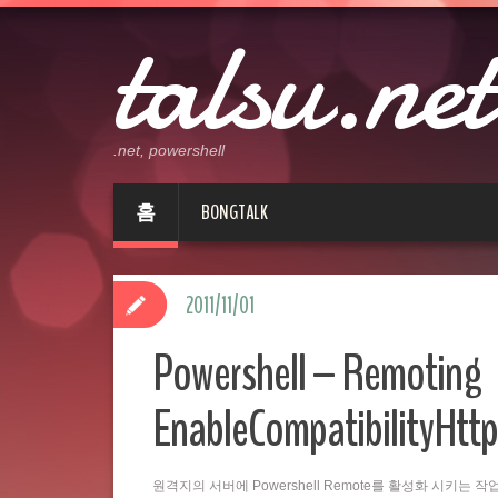
talsu.net
.net, powershell
홈
BONGTALK
2011/11/01
Powershell – Remoting
EnableCompatibilityHttp
원격지의 서버에 Powershell Remote를 활성화 시키