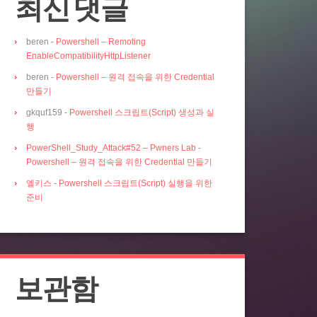
최신 댓글
beren
-
Powershell – Remoting
EnableCompatibilityHttpListener
beren
-
Powershell – 원격 접속을 위한 Credential
만들기
gkquf159
-
Powershell 스크립트(Script) 생성과 실
행
PowerShell_Study_Attack#52 – Pwners Lab
-
Powershell – 원격 접속을 위한 Credential 만들기
엘키스
-
Powershell 스크립트(Script) 실행을 위한
준비
보관함