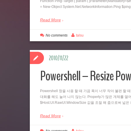
Function Ping-Target { param ( [Parameter(Mandatory=$tr
= New-Object System.Net.NetworkInformation.Ping $pi
Read More
No comments
talsu
2010/11/22
Powershell – Resize Pow
Powershell 창을 사용 할 때 가끔 폭이 너무 작아 불편 할 
대화를 해도 늘어 나지 않는다. Property가 많은 개체를 열어
$Host.UI.RawUI.WindowSize 값을 조절 해 줌으로써 
Read More