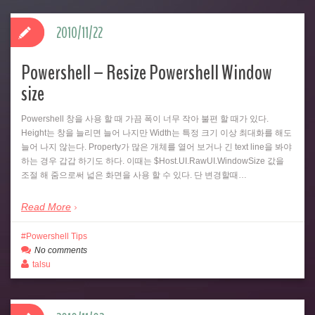
2010/11/22
Powershell – Resize Powershell Window
size
Powershell 창을 사용 할 때 가끔 폭이 너무 작아 불편 할 때가 있다.
Height는 창을 늘리면 늘어 나지만 Width는 특정 크기 이상 최대화를 해도
늘어 나지 않는다. Property가 많은 개체를 열어 보거나 긴 text line을 봐야
하는 경우 갑갑 하기도 하다. 이때는 $Host.UI.RawUI.WindowSize 값을
조절 해 줌으로써 넓은 화면을 사용 할 수 있다. 단 변경할때…
Read More
Powershell Tips
No comments
talsu