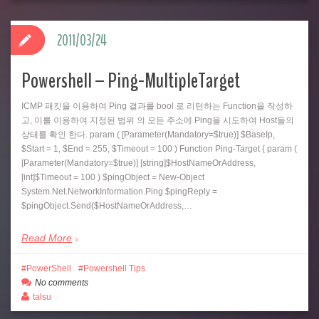
2011/03/24
Powershell – Ping-MultipleTarget
ICMP 패킷을 이용하여 Ping 결과를 bool 로 리턴하는 Function을 작성하
고, 이를 이용하여 지정된 범위 의 모든 주소에 Ping을 시도하여 Host들의
상태를 확인 한다. param ( [Parameter(Mandatory=$true)] $BaseIp,
$Start = 1, $End = 255, $Timeout = 100 ) Function Ping-Target { param (
[Parameter(Mandatory=$true)] [string]$HostNameOrAddress,
[int]$Timeout = 100 ) $pingObject = New-Object
System.Net.NetworkInformation.Ping $pingReply =
$pingObject.Send($HostNameOrAddress,…
Read More
PowerShell
Powershell Tips
No comments
talsu