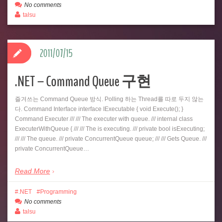
No comments
talsu
2011/07/15
.NET – Command Queue 구현
즐겨쓰는 Command Queue 방식. Polling 하는 Thread를 따로 두지 않는
다. Command Interface interface IExecutable { void Execute(); }
Command Executer /// /// The executer with queue. /// internal class
ExecuterWithQueue { /// /// The is executing. /// private bool isExecuting;
/// /// The queue. /// private ConcurrentQueue queue; /// /// Gets Queue. ///
private ConcurrentQueue…
Read More
.NET
Programming
No comments
talsu