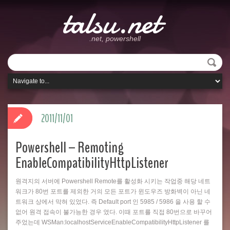
talsu.net
.net, powershell
2011/11/01
Powershell – Remoting
EnableCompatibilityHttpListener
원격지의 서버에 Powershell Remote를 활성화 시키는 작업중 해당 네트
워크가 80번 포트를 제외한 거의 모든 포트가 윈도우즈 방화벽이 아닌 네
트워크 상에서 막혀 있었다. 즉 Default port 인 5985 / 5986 을 사용 할 수
없어 원격 접속이 불가능한 경우 였다. 이때 포트를 직접 80번으로 바꾸어
주었는데 WSMan:localhostServiceEnableCompatibilityHttpListener 를