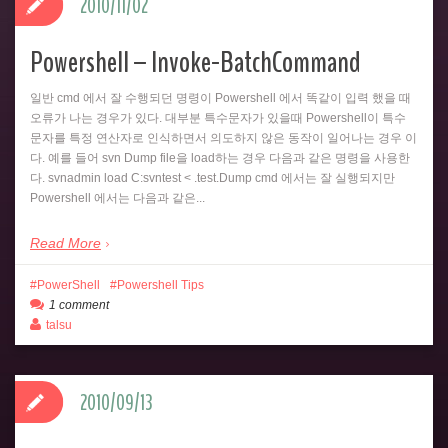
2010/11/02
Powershell – Invoke-BatchCommand
일반 cmd 에서 잘 수행되던 명령이 Powershell 에서 똑같이 입력 했을 때
오류가 나는 경우가 있다. 대부분 특수문자가 있을때 Powershell이 특수
문자를 특정 연산자로 인식하면서 의도하지 않은 동작이 일어나는 경우 이
다. 예를 들어 svn Dump file을 load하는 경우 다음과 같은 명령을 사용한
다. svnadmin load C:svntest < .test.Dump cmd 에서는 잘 실행되지만
Powershell 에서는 다음과 같은...
Read More
PowerShell
Powershell Tips
1 comment
talsu
2010/09/13