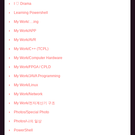
I ♡ Drama
Learning Powershell
My Work/….ing
My Work/APP
My Work/AVR
My Work/C++ (TCPL)
My Work/Computer Hardware
My Work/FPGA / CPLD
My Work/JAVA Programming
My Work/Linux
My Work/Network
My Work/전자계산기 구조
Photos/Special Photo
Photos/나의 일상
PowerShell