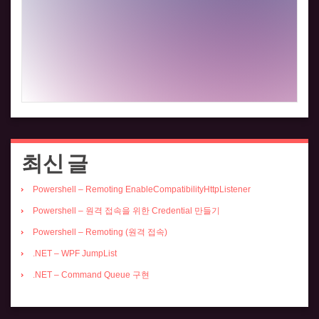
최신 글
Powershell – Remoting EnableCompatibilityHttpListener
Powershell – 원격 접속을 위한 Credential 만들기
Powershell – Remoting (원격 접속)
.NET – WPF JumpList
.NET – Command Queue 구현