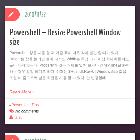
2010/11/22
Powershell – Resize Powershell Window
size
Powershell 창을 사용 할 때 가끔 폭이 너무 작아 불편 할 때가 있다.
Height는 창을 늘리면 늘어 나지만 Width는 특정 크기 이상 최대화를 해도
늘어 나지 않는다. Property가 많은 개체를 열어 보거나 긴 text line을 봐야
하는 경우 갑갑 하기도 하다. 이때는 $Host.UI.RawUI.WindowSize 값을
조절 해 줌으로써 넓은 화면을 사용 할 수 있다. 단 변경할때…
Read More
Powershell Tips
No comments
talsu