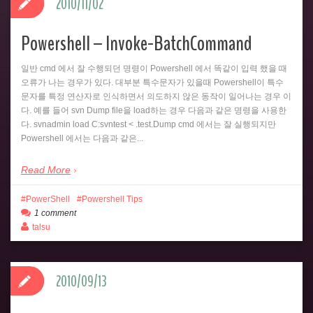
2010/11/02
Powershell – Invoke-BatchCommand
일반 cmd 에서 잘 수행되던 명령이 Powershell 에서 똑같이 입력 했을 때
오류가 나는 경우가 있다. 대부분 특수문자가 있을때 Powershell이 특수
문자를 특정 연산자로 인식하면서 의도하지 않은 동작이 일어나는 경우 이
다. 예를 들어 svn Dump file을 load하는 경우 다음과 같은 명령을 사용한
다. svnadmin load C:svntest < .test.Dump cmd 에서는 잘 실행되지만
Powershell 에서는 다음과 같은...
Read More
PowerShell
Powershell Tips
1 comment
talsu
2010/09/13