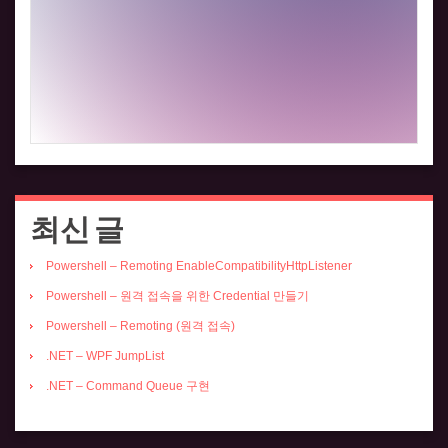
최신 글
Powershell – Remoting EnableCompatibilityHttpListener
Powershell – 원격 접속을 위한 Credential 만들기
Powershell – Remoting (원격 접속)
.NET – WPF JumpList
.NET – Command Queue 구현