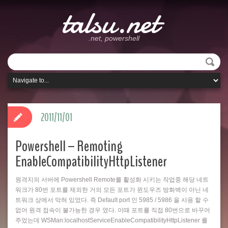
talsu.net
.net, powershell
2011/11/01
Powershell – Remoting
EnableCompatibilityHttpListener
원격지의 서버에 Powershell Remote를 활성화 시키는 작업중 해당 네트
워크가 80번 포트를 제외한 거의 모든 포트가 윈도우즈 방화벽이 아닌 네
트워크 상에서 막혀 있었다. 즉 Default port 인 5985 / 5986 을 사용 할 수
없어 원격 접속이 불가능한 경우 였다. 이때 포트를 직접 80번으로 바꾸어
주었는데 WSMan:localhostServiceEnableCompatibilityHttpListener 를