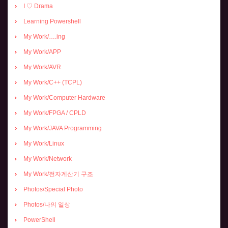
I ♡ Drama
Learning Powershell
My Work/….ing
My Work/APP
My Work/AVR
My Work/C++ (TCPL)
My Work/Computer Hardware
My Work/FPGA / CPLD
My Work/JAVA Programming
My Work/Linux
My Work/Network
My Work/전자계산기 구조
Photos/Special Photo
Photos/나의 일상
PowerShell