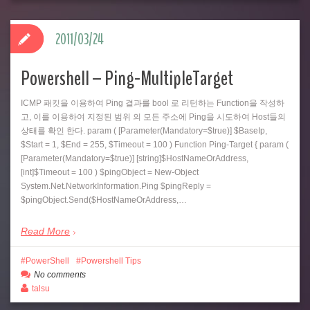
2011/03/24
Powershell – Ping-MultipleTarget
ICMP 패킷을 이용하여 Ping 결과를 bool 로 리턴하는 Function을 작성하
고, 이를 이용하여 지정된 범위 의 모든 주소에 Ping을 시도하여 Host들의
상태를 확인 한다. param ( [Parameter(Mandatory=$true)] $BaseIp,
$Start = 1, $End = 255, $Timeout = 100 ) Function Ping-Target { param (
[Parameter(Mandatory=$true)] [string]$HostNameOrAddress,
[int]$Timeout = 100 ) $pingObject = New-Object
System.Net.NetworkInformation.Ping $pingReply =
$pingObject.Send($HostNameOrAddress,…
Read More
PowerShell
Powershell Tips
No comments
talsu