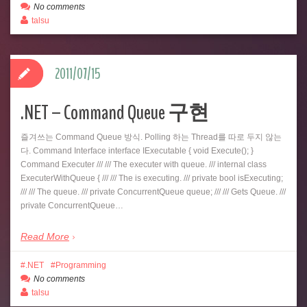
No comments
talsu
2011/07/15
.NET – Command Queue 구현
즐겨쓰는 Command Queue 방식. Polling 하는 Thread를 따로 두지 않는
다. Command Interface interface IExecutable { void Execute(); }
Command Executer /// /// The executer with queue. /// internal class
ExecuterWithQueue { /// /// The is executing. /// private bool isExecuting;
/// /// The queue. /// private ConcurrentQueue queue; /// /// Gets Queue. ///
private ConcurrentQueue…
Read More
.NET
Programming
No comments
talsu