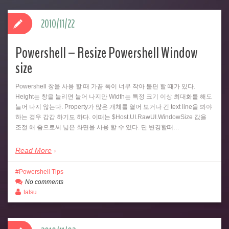
2010/11/22
Powershell – Resize Powershell Window
size
Powershell 창을 사용 할 때 가끔 폭이 너무 작아 불편 할 때가 있다.
Height는 창을 늘리면 늘어 나지만 Width는 특정 크기 이상 최대화를 해도
늘어 나지 않는다. Property가 많은 개체를 열어 보거나 긴 text line을 봐야
하는 경우 갑갑 하기도 하다. 이때는 $Host.UI.RawUI.WindowSize 값을
조절 해 줌으로써 넓은 화면을 사용 할 수 있다. 단 변경할때…
Read More
Powershell Tips
No comments
talsu