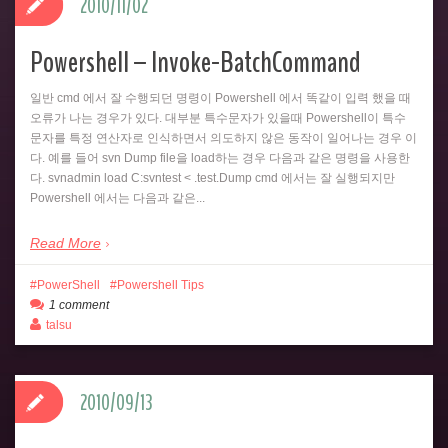
2010/11/02
Powershell – Invoke-BatchCommand
일반 cmd 에서 잘 수행되던 명령이 Powershell 에서 똑같이 입력 했을 때
오류가 나는 경우가 있다. 대부분 특수문자가 있을때 Powershell이 특수
문자를 특정 연산자로 인식하면서 의도하지 않은 동작이 일어나는 경우 이
다. 예를 들어 svn Dump file을 load하는 경우 다음과 같은 명령을 사용한
다. svnadmin load C:svntest < .test.Dump cmd 에서는 잘 실행되지만
Powershell 에서는 다음과 같은...
Read More
PowerShell
Powershell Tips
1 comment
talsu
2010/09/13