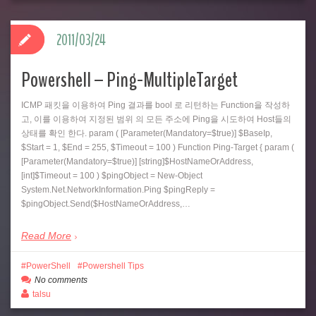
2011/03/24
Powershell – Ping-MultipleTarget
ICMP 패킷을 이용하여 Ping 결과를 bool 로 리턴하는 Function을 작성하
고, 이를 이용하여 지정된 범위 의 모든 주소에 Ping을 시도하여 Host들의
상태를 확인 한다. param ( [Parameter(Mandatory=$true)] $BaseIp,
$Start = 1, $End = 255, $Timeout = 100 ) Function Ping-Target { param (
[Parameter(Mandatory=$true)] [string]$HostNameOrAddress,
[int]$Timeout = 100 ) $pingObject = New-Object
System.Net.NetworkInformation.Ping $pingReply =
$pingObject.Send($HostNameOrAddress,…
Read More
PowerShell
Powershell Tips
No comments
talsu