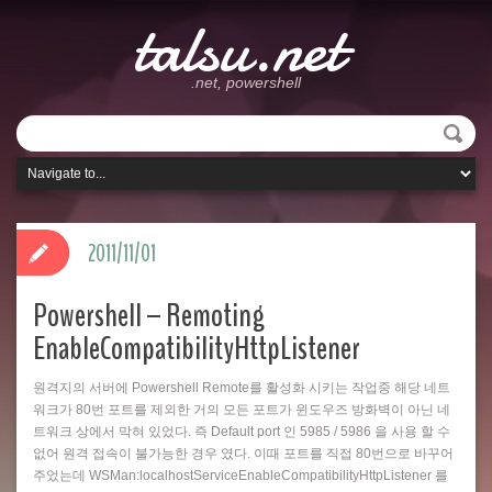
talsu.net
.net, powershell
2011/11/01
Powershell – Remoting
EnableCompatibilityHttpListener
원격지의 서버에 Powershell Remote를 활성화 시키는 작업중 해당 네트
워크가 80번 포트를 제외한 거의 모든 포트가 윈도우즈 방화벽이 아닌 네
트워크 상에서 막혀 있었다. 즉 Default port 인 5985 / 5986 을 사용 할 수
없어 원격 접속이 불가능한 경우 였다. 이때 포트를 직접 80번으로 바꾸어
주었는데 WSMan:localhostServiceEnableCompatibilityHttpListener 를