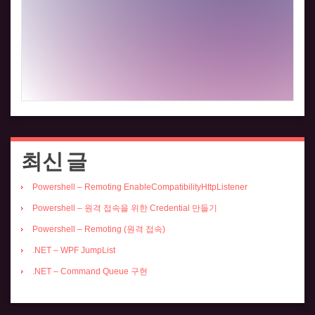
최신 글
Powershell – Remoting EnableCompatibilityHttpListener
Powershell – 원격 접속을 위한 Credential 만들기
Powershell – Remoting (원격 접속)
.NET – WPF JumpList
.NET – Command Queue 구현