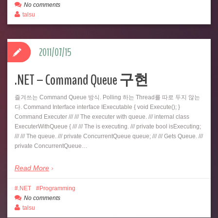
No comments
talsu
2011/07/15
.NET – Command Queue 구현
즐겨쓰는 Command Queue 방식. Polling 하는 Thread를 따로 두지 않는
다. Command Interface interface IExecutable { void Execute(); }
Command Executer /// /// The executer with queue. /// internal class
ExecuterWithQueue { /// /// The is executing. /// private bool isExecuting;
/// /// The queue. /// private ConcurrentQueue queue; /// /// Gets Queue. ///
private ConcurrentQueue…
Read More
.NET
Programming
No comments
talsu