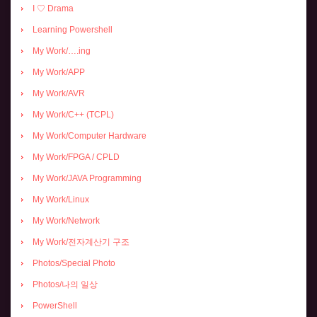
I ♡ Drama
Learning Powershell
My Work/….ing
My Work/APP
My Work/AVR
My Work/C++ (TCPL)
My Work/Computer Hardware
My Work/FPGA / CPLD
My Work/JAVA Programming
My Work/Linux
My Work/Network
My Work/전자계산기 구조
Photos/Special Photo
Photos/나의 일상
PowerShell