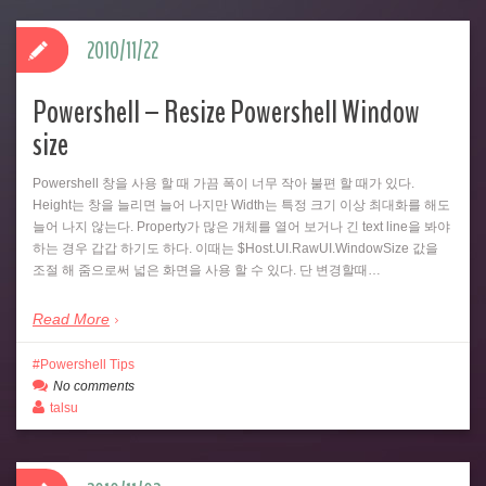
2010/11/22
Powershell – Resize Powershell Window
size
Powershell 창을 사용 할 때 가끔 폭이 너무 작아 불편 할 때가 있다.
Height는 창을 늘리면 늘어 나지만 Width는 특정 크기 이상 최대화를 해도
늘어 나지 않는다. Property가 많은 개체를 열어 보거나 긴 text line을 봐야
하는 경우 갑갑 하기도 하다. 이때는 $Host.UI.RawUI.WindowSize 값을
조절 해 줌으로써 넓은 화면을 사용 할 수 있다. 단 변경할때…
Read More
Powershell Tips
No comments
talsu