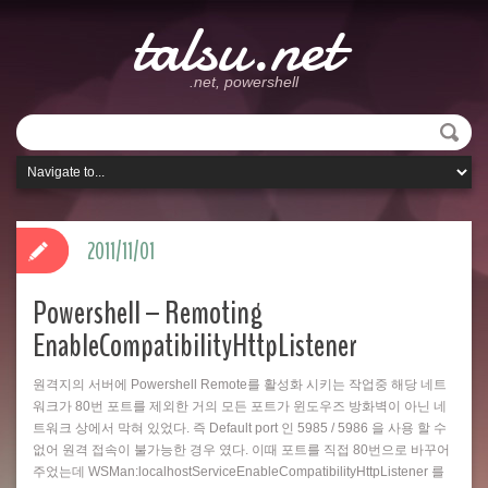
talsu.net
.net, powershell
2011/11/01
Powershell – Remoting
EnableCompatibilityHttpListener
원격지의 서버에 Powershell Remote를 활성화 시키는 작업중 해당 네트
워크가 80번 포트를 제외한 거의 모든 포트가 윈도우즈 방화벽이 아닌 네
트워크 상에서 막혀 있었다. 즉 Default port 인 5985 / 5986 을 사용 할 수
없어 원격 접속이 불가능한 경우 였다. 이때 포트를 직접 80번으로 바꾸어
주었는데 WSMan:localhostServiceEnableCompatibilityHttpListener 를