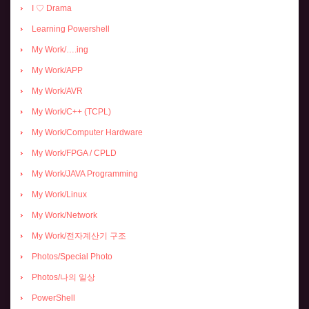
I ♡ Drama
Learning Powershell
My Work/….ing
My Work/APP
My Work/AVR
My Work/C++ (TCPL)
My Work/Computer Hardware
My Work/FPGA / CPLD
My Work/JAVA Programming
My Work/Linux
My Work/Network
My Work/전자계산기 구조
Photos/Special Photo
Photos/나의 일상
PowerShell