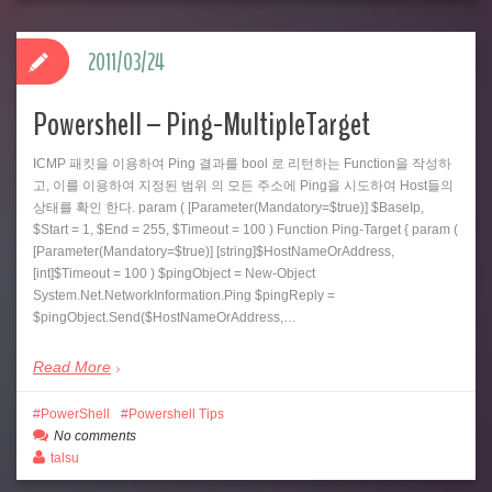
2011/03/24
Powershell – Ping-MultipleTarget
ICMP 패킷을 이용하여 Ping 결과를 bool 로 리턴하는 Function을 작성하
고, 이를 이용하여 지정된 범위 의 모든 주소에 Ping을 시도하여 Host들의
상태를 확인 한다. param ( [Parameter(Mandatory=$true)] $BaseIp,
$Start = 1, $End = 255, $Timeout = 100 ) Function Ping-Target { param (
[Parameter(Mandatory=$true)] [string]$HostNameOrAddress,
[int]$Timeout = 100 ) $pingObject = New-Object
System.Net.NetworkInformation.Ping $pingReply =
$pingObject.Send($HostNameOrAddress,…
Read More
PowerShell
Powershell Tips
No comments
talsu