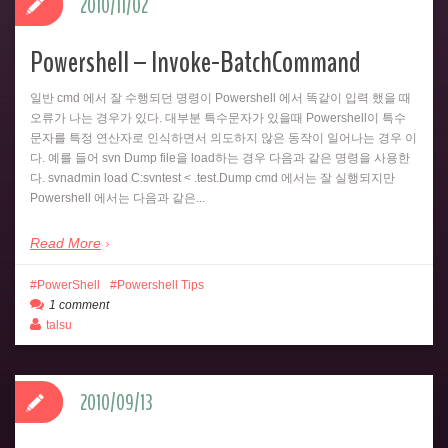
2010/11/02
Powershell – Invoke-BatchCommand
일반 cmd 에서 잘 수행되던 명령이 Powershell 에서 똑같이 입력 했을 때
오류가 나는 경우가 있다. 대부분 특수문자가 있을때 Powershell이 특수
문자를 특정 연산자로 인식하면서 의도하지 않은 동작이 일어나는 경우 이
다. 예를 들어 svn Dump file을 load하는 경우 다음과 같은 명령을 사용한
다. svnadmin load C:svntest < .test.Dump cmd 에서는 잘 실행되지만
Powershell 에서는 다음과 같은...
Read More
PowerShell
Powershell Tips
1 comment
talsu
2010/09/13