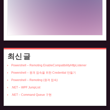
최신 글
Powershell – Remoting EnableCompatibilityHttpListener
Powershell – 원격 접속을 위한 Credential 만들기
Powershell – Remoting (원격 접속)
.NET – WPF JumpList
.NET – Command Queue 구현