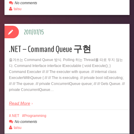
No comments
talsu
2011/07/15
.NET – Command Queue 구현
즐겨쓰는 Command Queue 방식. Polling 하는 Thread를 따로 두지 않는
다. Command Interface interface IExecutable { void Execute(); }
Command Executer /// /// The executer with queue. /// internal class
ExecuterWithQueue { /// /// The is executing. /// private bool isExecuting;
/// /// The queue. /// private ConcurrentQueue queue; /// /// Gets Queue. ///
private ConcurrentQueue…
Read More
.NET
Programming
No comments
talsu