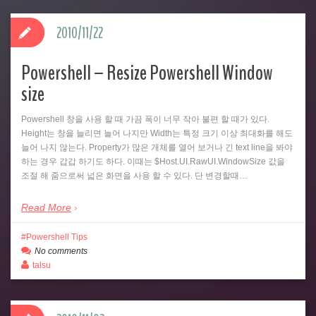
2010/11/22
Powershell – Resize Powershell Window
size
Powershell 창을 사용 할 때 가끔 폭이 너무 작아 불편 할 때가 있다.
Height는 창을 늘리면 늘어 나지만 Width는 특정 크기 이상 최대화를 해도
늘어 나지 않는다. Property가 많은 개체를 열어 보거나 긴 text line을 봐야
하는 경우 갑갑 하기도 하다. 이때는 $Host.UI.RawUI.WindowSize 값을
조절 해 줌으로써 넓은 화면을 사용 할 수 있다. 단 변경할때…
Read More
Powershell Tips
No comments
talsu