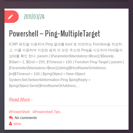
2011/03/24
Powershell – Ping-MultipleTarget
ICMP 패킷을 이용하여 Ping 결과를 bool 로 리턴하는 Function을 작성하
고, 이를 이용하여 지정된 범위 의 모든 주소에 Ping을 시도하여 Host들의
상태를 확인 한다. param ( [Parameter(Mandatory=$true)] $BaseIp,
$Start = 1, $End = 255, $Timeout = 100 ) Function Ping-Target { param (
[Parameter(Mandatory=$true)] [string]$HostNameOrAddress,
[int]$Timeout = 100 ) $pingObject = New-Object
System.Net.NetworkInformation.Ping $pingReply =
$pingObject.Send($HostNameOrAddress,…
Read More
PowerShell
Powershell Tips
No comments
talsu