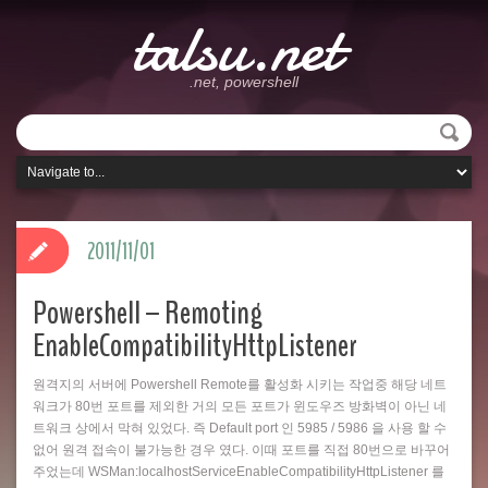
talsu.net
.net, powershell
2011/11/01
Powershell – Remoting
EnableCompatibilityHttpListener
원격지의 서버에 Powershell Remote를 활성화 시키는 작업중 해당 네트
워크가 80번 포트를 제외한 거의 모든 포트가 윈도우즈 방화벽이 아닌 네
트워크 상에서 막혀 있었다. 즉 Default port 인 5985 / 5986 을 사용 할 수
없어 원격 접속이 불가능한 경우 였다. 이때 포트를 직접 80번으로 바꾸어
주었는데 WSMan:localhostServiceEnableCompatibilityHttpListener 를