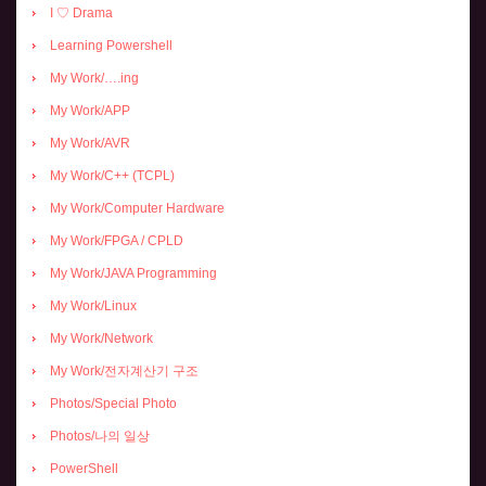
I ♡ Drama
Learning Powershell
My Work/….ing
My Work/APP
My Work/AVR
My Work/C++ (TCPL)
My Work/Computer Hardware
My Work/FPGA / CPLD
My Work/JAVA Programming
My Work/Linux
My Work/Network
My Work/전자계산기 구조
Photos/Special Photo
Photos/나의 일상
PowerShell