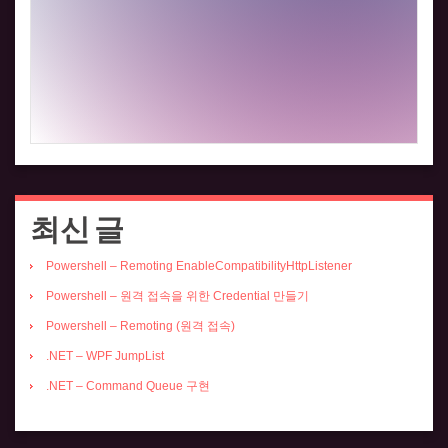
최신 글
Powershell – Remoting EnableCompatibilityHttpListener
Powershell – 원격 접속을 위한 Credential 만들기
Powershell – Remoting (원격 접속)
.NET – WPF JumpList
.NET – Command Queue 구현