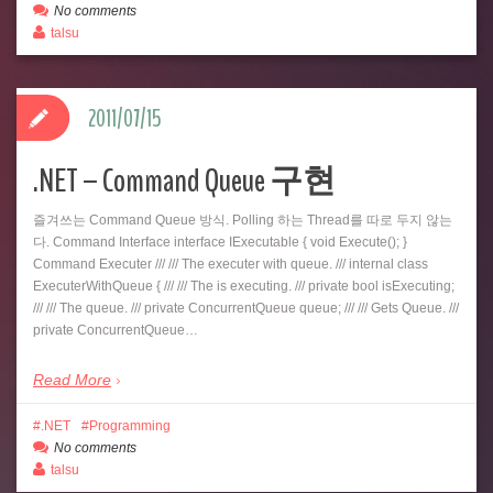
No comments
talsu
2011/07/15
.NET – Command Queue 구현
즐겨쓰는 Command Queue 방식. Polling 하는 Thread를 따로 두지 않는
다. Command Interface interface IExecutable { void Execute(); }
Command Executer /// /// The executer with queue. /// internal class
ExecuterWithQueue { /// /// The is executing. /// private bool isExecuting;
/// /// The queue. /// private ConcurrentQueue queue; /// /// Gets Queue. ///
private ConcurrentQueue…
Read More
.NET
Programming
No comments
talsu