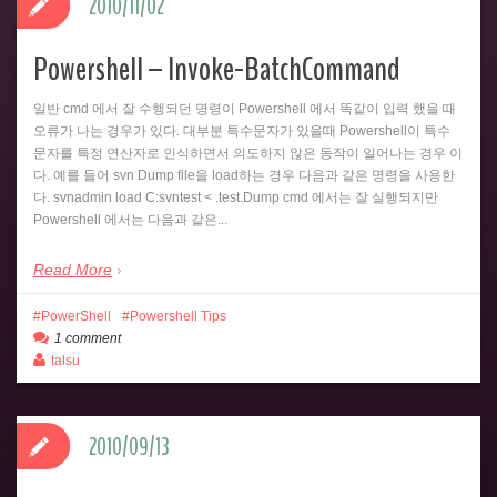
2010/11/02
Powershell – Invoke-BatchCommand
일반 cmd 에서 잘 수행되던 명령이 Powershell 에서 똑같이 입력 했을 때
오류가 나는 경우가 있다. 대부분 특수문자가 있을때 Powershell이 특수
문자를 특정 연산자로 인식하면서 의도하지 않은 동작이 일어나는 경우 이
다. 예를 들어 svn Dump file을 load하는 경우 다음과 같은 명령을 사용한
다. svnadmin load C:svntest < .test.Dump cmd 에서는 잘 실행되지만
Powershell 에서는 다음과 같은...
Read More
PowerShell
Powershell Tips
1 comment
talsu
2010/09/13