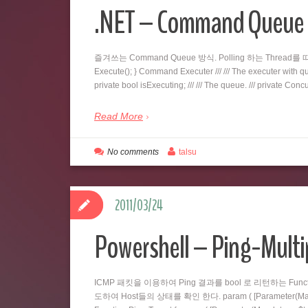
.NET – Command Qu
즐겨쓰는 Command Queue 방식. Polling 하는 Thread를 따로 두
Execute(); } Command Executer /// /// The executer with queu
private bool isExecuting; /// /// The queue. /// private C
Read More
No comments
talsu
2011/03/24
Powershell – Ping-Multi
ICMP 패킷을 이용하여 Ping 결과를 bool 로 리턴하는 Fu
도하여 Host들의 상태를 확인 한다. param ( [Parameter(Mandatory