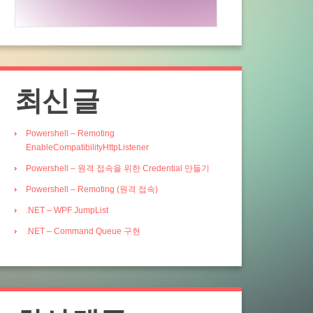
최신 글
Powershell – Remoting
EnableCompatibilityHttpListener
Powershell – 원격 접속을 위한 Credential 만들기
Powershell – Remoting (원격 접속)
.NET – WPF JumpList
.NET – Command Queue 구현