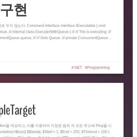
eue 구현
지 않는다. Command Interface interface IExecutable { void
e. /// internal class ExecuterWithQueue { /// /// The is executing. ///
oncurrentQueue queue; /// /// Gets Queue. /// private ConcurrentQueue…
.NET
Programming
pleTarget
nction을 작성하고, 이를 이용하여 지정된 범위 의 모든 주소에 Ping을 시
=$true)] $BaseIp, $Start = 1, $End = 255, $Timeout = 100 )