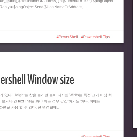
ue)] [string]$HostNameOrAddress, [int]$Timeout = 100 ) $pingObject
ngReply = $pingObject.Send($HostNameOrAddress,…
PowerShell
Powershell Tips
ershell Window size
때가 있다. Height는 창을 늘리면 늘어 나지만 Width는 특정 크기 이상 최
 보거나 긴 text line을 봐야 하는 경우 갑갑 하기도 하다. 이때는
넓은 화면을 사용 할 수 있다. 단 변경할때…