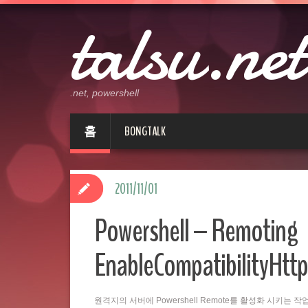
talsu.net
.net, powershell
홈
BONGTALK
2011/11/01
Powershell – Remoting
EnableCompatibilityHttp
원격지의 서버에 Powershell Remote를 활성화 시키