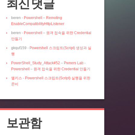
최신 댓글
beren
-
Powershell – Remoting
EnableCompatibilityHttpListener
beren
-
Powershell – 원격 접속을 위한 Credential
만들기
gkquf159
-
Powershell 스크립트(Script) 생성과 실
행
PowerShell_Study_Attack#52 – Pwners Lab
-
Powershell – 원격 접속을 위한 Credential 만들기
엘키스
-
Powershell 스크립트(Script) 실행을 위한
준비
보관함