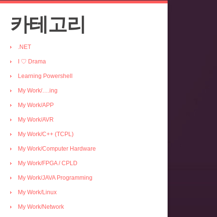
카테고리
.NET
I ♡ Drama
Learning Powershell
My Work/….ing
My Work/APP
My Work/AVR
My Work/C++ (TCPL)
My Work/Computer Hardware
My Work/FPGA / CPLD
My Work/JAVA Programming
My Work/Linux
My Work/Network