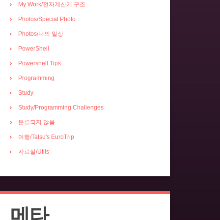
My Work/전자계산기 구조
Photos/Special Photo
Photos/나의 일상
PowerShell
Powershell Tips
Programming
Study
Study/Programming Challenges
분류되지 않음
여행/Talsu's EuroTrip
자료실/Utils
메타