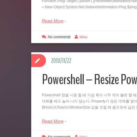
Function Ping-Target { param ( [Parameter(Mandatory=$tr
= New-Object System.Net.NetworkInformation.Ping $pi
Read More
No comments
talsu
2010/11/22
Powershell – Resize Pow
Powershell 창을 사용 할 때 가끔 폭이 너무 작아 불편 할 
대화를 해도 늘어 나지 않는다. Property가 많은 개체를 열어
$Host.UI.RawUI.WindowSize 값을 조절 해 줌으로써 
Read More