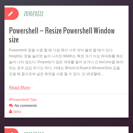
2010/11/22
Powershell – Resize Powershell Window
size
Powershell 창을 사용 할 때 가끔 폭이 너무 작아 불편 할 때가 있다.
Height는 창을 늘리면 늘어 나지만 Width는 특정 크기 이상 최대화를 해도
늘어 나지 않는다. Property가 많은 개체를 열어 보거나 긴 text line을 봐야
하는 경우 갑갑 하기도 하다. 이때는 $Host.UI.RawUI.WindowSize 값을
조절 해 줌으로써 넓은 화면을 사용 할 수 있다. 단 변경할때…
Read More
Powershell Tips
No comments
talsu