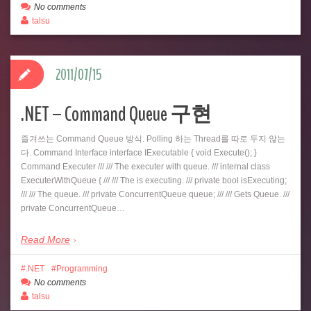
No comments
talsu
2011/07/15
.NET – Command Queue 구현
즐겨쓰는 Command Queue 방식. Polling 하는 Thread를 따로 두지 않는
다. Command Interface interface IExecutable { void Execute(); }
Command Executer /// /// The executer with queue. /// internal class
ExecuterWithQueue { /// /// The is executing. /// private bool isExecuting;
/// /// The queue. /// private ConcurrentQueue queue; /// /// Gets Queue. ///
private ConcurrentQueue…
Read More
.NET
Programming
No comments
talsu