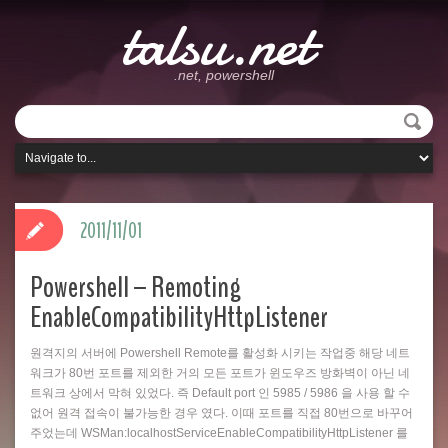
talsu.net
.net, powershell
2011/11/01
Powershell – Remoting
EnableCompatibilityHttpListener
원격지의 서버에 Powershell Remote를 활성화 시키는 작업중 해당 네트
워크가 80번 포트를 제외한 거의 모든 포트가 윈도우즈 방화벽이 아닌 네
트워크 상에서 막혀 있었다. 즉 Default port 인 5985 / 5986 을 사용 할 수
없어 원격 접속이 불가능한 경우 였다. 이때 포트를 직접 80번으로 바꾸어
주었는데 WSMan:localhostServiceEnableCompatibilityHttpListener 를