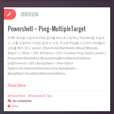
2011/03/24
Powershell – Ping-MultipleTarget
ICMP 패킷을 이용하여 Ping 결과를 bool 로 리턴하는 Function을 작성하
고, 이를 이용하여 지정된 범위 의 모든 주소에 Ping을 시도하여 Host들의
상태를 확인 한다. param ( [Parameter(Mandatory=$true)] $BaseIp,
$Start = 1, $End = 255, $Timeout = 100 ) Function Ping-Target { param (
[Parameter(Mandatory=$true)] [string]$HostNameOrAddress,
[int]$Timeout = 100 ) $pingObject = New-Object
System.Net.NetworkInformation.Ping $pingReply =
$pingObject.Send($HostNameOrAddress,…
Read More
PowerShell
Powershell Tips
No comments
talsu