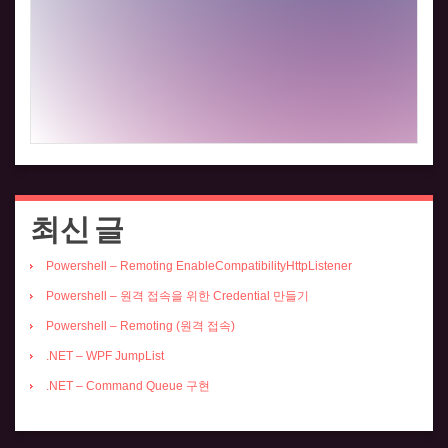
최신 글
Powershell – Remoting EnableCompatibilityHttpListener
Powershell – 원격 접속을 위한 Credential 만들기
Powershell – Remoting (원격 접속)
.NET – WPF JumpList
.NET – Command Queue 구현