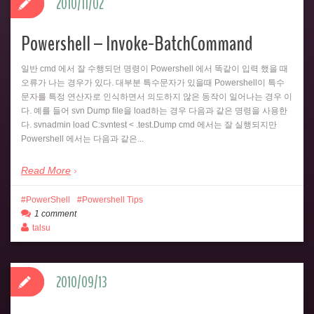
2010/11/02
Powershell – Invoke-BatchCommand
일반 cmd 에서 잘 수행되던 명령이 Powershell 에서 똑같이 입력 했을 때
오류가 나는 경우가 있다. 대부분 특수문자가 있을때 Powershell이 특수
문자를 특정 연산자로 인식하면서 의도하지 않은 동작이 일어나는 경우 이
다. 예를 들어 svn Dump file을 load하는 경우 다음과 같은 명령을 사용한
다. svnadmin load C:svntest < .test.Dump cmd 에서는 잘 실행되지만
Powershell 에서는 다음과 같은...
Read More
PowerShell
Powershell Tips
1 comment
talsu
2010/09/13