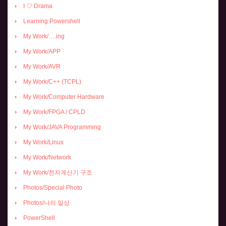
I ♡ Drama
Learning Powershell
My Work/….ing
My Work/APP
My Work/AVR
My Work/C++ (TCPL)
My Work/Computer Hardware
My Work/FPGA / CPLD
My Work/JAVA Programming
My Work/Linux
My Work/Network
My Work/전자계산기 구조
Photos/Special Photo
Photos/나의 일상
PowerShell