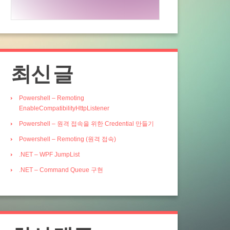
최신 글
Powershell – Remoting
EnableCompatibilityHttpListener
Powershell – 원격 접속을 위한 Credential 만들기
Powershell – Remoting (원격 접속)
.NET – WPF JumpList
.NET – Command Queue 구현