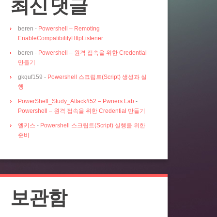
최신 댓글
beren
-
Powershell – Remoting
EnableCompatibilityHttpListener
beren
-
Powershell – 원격 접속을 위한 Credential
만들기
gkquf159
-
Powershell 스크립트(Script) 생성과 실
행
PowerShell_Study_Attack#52 – Pwners Lab
-
Powershell – 원격 접속을 위한 Credential 만들기
엘키스
-
Powershell 스크립트(Script) 실행을 위한
준비
보관함