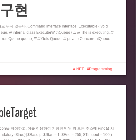
eue 구현
지 않는다. Command Interface interface IExecutable { void
e. /// internal class ExecuterWithQueue { /// /// The is executing. ///
oncurrentQueue queue; /// /// Gets Queue. /// private ConcurrentQueue…
.NET
Programming
pleTarget
nction을 작성하고, 이를 이용하여 지정된 범위 의 모든 주소에 Ping을 시
=$true)] $BaseIp, $Start = 1, $End = 255, $Timeout = 100 )