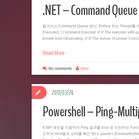
.NET – Command Qu
즐겨쓰는 Command Queue 방식. Polling 하는 Thread를 따로 두
Execute(); } Command Executer /// /// The executer with queu
private bool isExecuting; /// /// The queue. /// private C
Read More
No comments
talsu
2011/03/24
Powershell – Ping-Multi
ICMP 패킷을 이용하여 Ping 결과를 bool 로 리턴하는 Fu
도하여 Host들의 상태를 확인 한다. param ( [Parameter(Mandatory