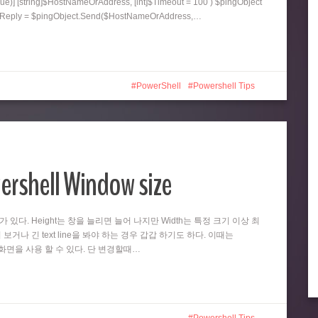
ue)] [string]$HostNameOrAddress, [int]$Timeout = 100 ) $pingObject
ngReply = $pingObject.Send($HostNameOrAddress,…
PowerShell
Powershell Tips
ershell Window size
때가 있다. Height는 창을 늘리면 늘어 나지만 Width는 특정 크기 이상 최
 보거나 긴 text line을 봐야 하는 경우 갑갑 하기도 하다. 이때는
넓은 화면을 사용 할 수 있다. 단 변경할때…