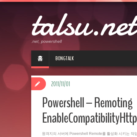
talsu.net
.net, powershell
홈
BONGTALK
2011/11/01
Powershell – Remoting
EnableCompatibilityHttp
원격지의 서버에 Powershell Remote를 활성화 시키