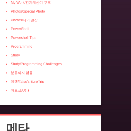
My Work/전자계산기 구조
Photos/Special Photo
Photos/나의 일상
PowerShell
Powershell Tips
Programming
Study
Study/Programming Challenges
분류되지 않음
여행/Talsu's EuroTrip
자료실/Utils
메타