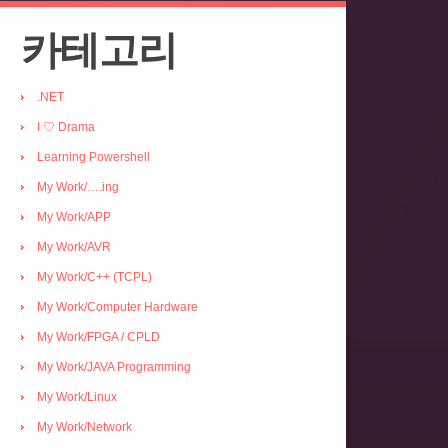
카테고리
.NET
I ♡ Drama
Learning Powershell
My Work/….ing
My Work/APP
My Work/AVR
My Work/C++ (TCPL)
My Work/Computer Hardware
My Work/FPGA / CPLD
My Work/JAVA Programming
My Work/Linux
My Work/Network