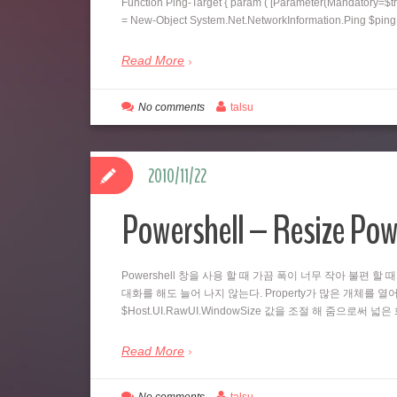
Function Ping-Target { param ( [Parameter(Mandatory=$tr
= New-Object System.Net.NetworkInformation.Ping $pi
Read More
No comments
talsu
2010/11/22
Powershell – Resize Pow
Powershell 창을 사용 할 때 가끔 폭이 너무 작아 불편 할 
대화를 해도 늘어 나지 않는다. Property가 많은 개체를 열어
$Host.UI.RawUI.WindowSize 값을 조절 해 줌으로써 
Read More