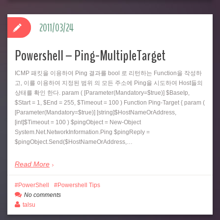
2011/03/24
Powershell – Ping-MultipleTarget
ICMP 패킷을 이용하여 Ping 결과를 bool 로 리턴하는 Function을 작성하
고, 이를 이용하여 지정된 범위 의 모든 주소에 Ping을 시도하여 Host들의
상태를 확인 한다. param ( [Parameter(Mandatory=$true)] $BaseIp,
$Start = 1, $End = 255, $Timeout = 100 ) Function Ping-Target { param (
[Parameter(Mandatory=$true)] [string]$HostNameOrAddress,
[int]$Timeout = 100 ) $pingObject = New-Object
System.Net.NetworkInformation.Ping $pingReply =
$pingObject.Send($HostNameOrAddress,…
Read More
PowerShell
Powershell Tips
No comments
talsu