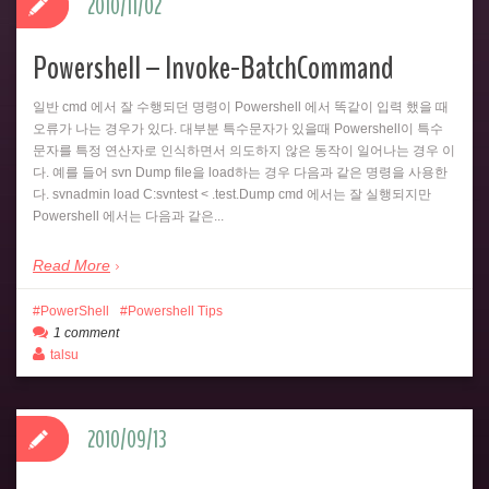
2010/11/02
Powershell – Invoke-BatchCommand
일반 cmd 에서 잘 수행되던 명령이 Powershell 에서 똑같이 입력 했을 때
오류가 나는 경우가 있다. 대부분 특수문자가 있을때 Powershell이 특수
문자를 특정 연산자로 인식하면서 의도하지 않은 동작이 일어나는 경우 이
다. 예를 들어 svn Dump file을 load하는 경우 다음과 같은 명령을 사용한
다. svnadmin load C:svntest < .test.Dump cmd 에서는 잘 실행되지만
Powershell 에서는 다음과 같은...
Read More
PowerShell
Powershell Tips
1 comment
talsu
2010/09/13