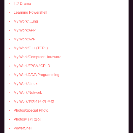
I ♡ Drama
Learning Powershell
My Work/….ing
My Work/APP
My Work/AVR
My Work/C++ (TCPL)
My Work/Computer Hardware
My Work/FPGA / CPLD
My Work/JAVA Programming
My Work/Linux
My Work/Network
My Work/전자계산기 구조
Photos/Special Photo
Photos/나의 일상
PowerShell