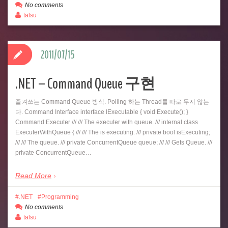
No comments
talsu
2011/07/15
.NET – Command Queue 구현
즐겨쓰는 Command Queue 방식. Polling 하는 Thread를 따로 두지 않는
다. Command Interface interface IExecutable { void Execute(); }
Command Executer /// /// The executer with queue. /// internal class
ExecuterWithQueue { /// /// The is executing. /// private bool isExecuting;
/// /// The queue. /// private ConcurrentQueue queue; /// /// Gets Queue. ///
private ConcurrentQueue…
Read More
.NET
Programming
No comments
talsu