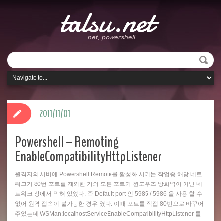
talsu.net
.net, powershell
2011/11/01
Powershell – Remoting
EnableCompatibilityHttpListener
원격지의 서버에 Powershell Remote를 활성화 시키는 작업중 해당 네트
워크가 80번 포트를 제외한 거의 모든 포트가 윈도우즈 방화벽이 아닌 네
트워크 상에서 막혀 있었다. 즉 Default port 인 5985 / 5986 을 사용 할 수
없어 원격 접속이 불가능한 경우 였다. 이때 포트를 직접 80번으로 바꾸어
주었는데 WSMan:localhostServiceEnableCompatibilityHttpListener 를