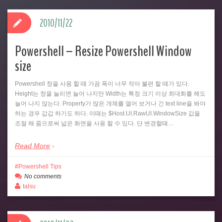
2010/11/22
Powershell – Resize Powershell Window
size
Powershell 창을 사용 할 때 가끔 폭이 너무 작아 불편 할 때가 있다.
Height는 창을 늘리면 늘어 나지만 Width는 특정 크기 이상 최대화를 해도
늘어 나지 않는다. Property가 많은 개체를 열어 보거나 긴 text line을 봐야
하는 경우 갑갑 하기도 하다. 이때는 $Host.UI.RawUI.WindowSize 값을
조절 해 줌으로써 넓은 화면을 사용 할 수 있다. 단 변경할때…
Read More
Powershell Tips
No comments
talsu