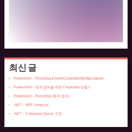
최신 글
Powershell – Remoting EnableCompatibilityHttpListener
Powershell – 원격 접속을 위한 Credential 만들기
Powershell – Remoting (원격 접속)
.NET – WPF JumpList
.NET – Command Queue 구현