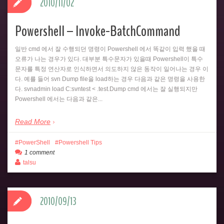
2010/11/02
Powershell – Invoke-BatchCommand
일반 cmd 에서 잘 수행되던 명령이 Powershell 에서 똑같이 입력 했을 때
오류가 나는 경우가 있다. 대부분 특수문자가 있을때 Powershell이 특수
문자를 특정 연산자로 인식하면서 의도하지 않은 동작이 일어나는 경우 이
다. 예를 들어 svn Dump file을 load하는 경우 다음과 같은 명령을 사용한
다. svnadmin load C:svntest < .test.Dump cmd 에서는 잘 실행되지만
Powershell 에서는 다음과 같은...
Read More
PowerShell
Powershell Tips
1 comment
talsu
2010/09/13