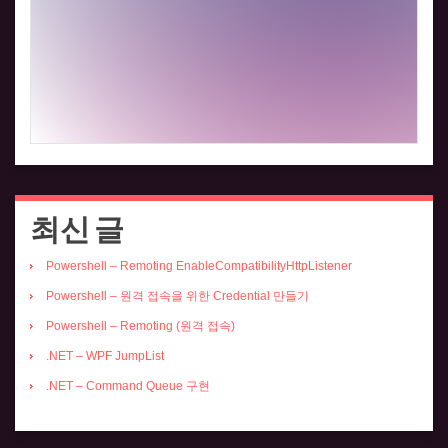
최신 글
Powershell – Remoting EnableCompatibilityHttpListener
Powershell – 원격 접속을 위한 Credential 만들기
Powershell – Remoting (원격 접속)
.NET – WPF JumpList
.NET – Command Queue 구현