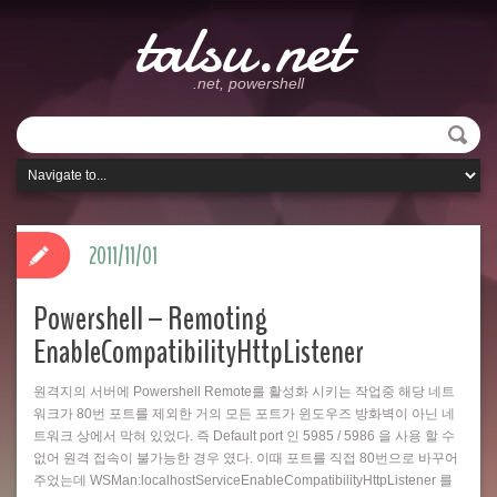
talsu.net
.net, powershell
2011/11/01
Powershell – Remoting
EnableCompatibilityHttpListener
원격지의 서버에 Powershell Remote를 활성화 시키는 작업중 해당 네트
워크가 80번 포트를 제외한 거의 모든 포트가 윈도우즈 방화벽이 아닌 네
트워크 상에서 막혀 있었다. 즉 Default port 인 5985 / 5986 을 사용 할 수
없어 원격 접속이 불가능한 경우 였다. 이때 포트를 직접 80번으로 바꾸어
주었는데 WSMan:localhostServiceEnableCompatibilityHttpListener 를