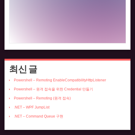
최신 글
Powershell – Remoting EnableCompatibilityHttpListener
Powershell – 원격 접속을 위한 Credential 만들기
Powershell – Remoting (원격 접속)
.NET – WPF JumpList
.NET – Command Queue 구현