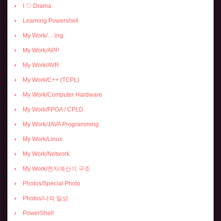
I ♡ Drama
Learning Powershell
My Work/….ing
My Work/APP
My Work/AVR
My Work/C++ (TCPL)
My Work/Computer Hardware
My Work/FPGA / CPLD
My Work/JAVA Programming
My Work/Linux
My Work/Network
My Work/전자계산기 구조
Photos/Special Photo
Photos/나의 일상
PowerShell