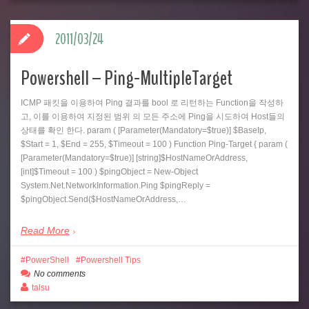
2011/03/24
Powershell – Ping-MultipleTarget
ICMP 패킷을 이용하여 Ping 결과를 bool 로 리턴하는 Function을 작성하
고, 이를 이용하여 지정된 범위 의 모든 주소에 Ping을 시도하여 Host들의
상태를 확인 한다. param ( [Parameter(Mandatory=$true)] $BaseIp,
$Start = 1, $End = 255, $Timeout = 100 ) Function Ping-Target { param (
[Parameter(Mandatory=$true)] [string]$HostNameOrAddress,
[int]$Timeout = 100 ) $pingObject = New-Object
System.Net.NetworkInformation.Ping $pingReply =
$pingObject.Send($HostNameOrAddress,…
Read More
PowerShell
Powershell Tips
No comments
talsu