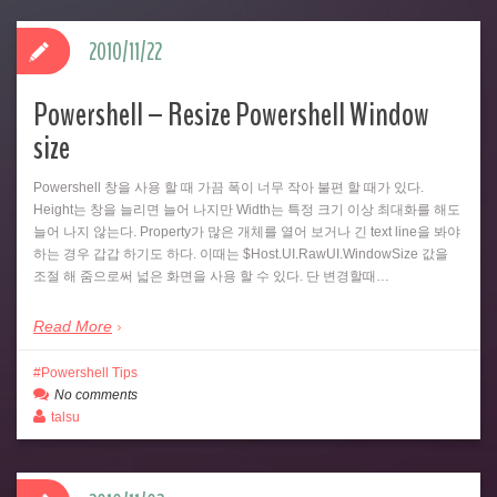
2010/11/22
Powershell – Resize Powershell Window
size
Powershell 창을 사용 할 때 가끔 폭이 너무 작아 불편 할 때가 있다.
Height는 창을 늘리면 늘어 나지만 Width는 특정 크기 이상 최대화를 해도
늘어 나지 않는다. Property가 많은 개체를 열어 보거나 긴 text line을 봐야
하는 경우 갑갑 하기도 하다. 이때는 $Host.UI.RawUI.WindowSize 값을
조절 해 줌으로써 넓은 화면을 사용 할 수 있다. 단 변경할때…
Read More
Powershell Tips
No comments
talsu