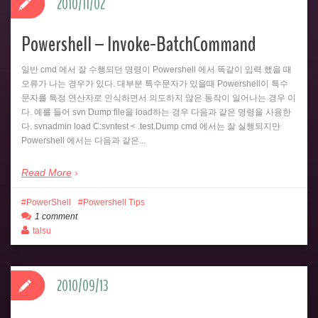
2010/11/02
Powershell – Invoke-BatchCommand
일반 cmd 에서 잘 수행되던 명령이 Powershell 에서 똑같이 입력 했을 때
오류가 나는 경우가 있다. 대부분 특수문자가 있을때 Powershell이 특수
문자를 특정 연산자로 인식하면서 의도하지 않은 동작이 일어나는 경우 이
다. 예를 들어 svn Dump file을 load하는 경우 다음과 같은 명령을 사용한
다. svnadmin load C:svntest < .test.Dump cmd 에서는 잘 실행되지만
Powershell 에서는 다음과 같은...
Read More
PowerShell
Powershell Tips
1 comment
talsu
2010/09/13