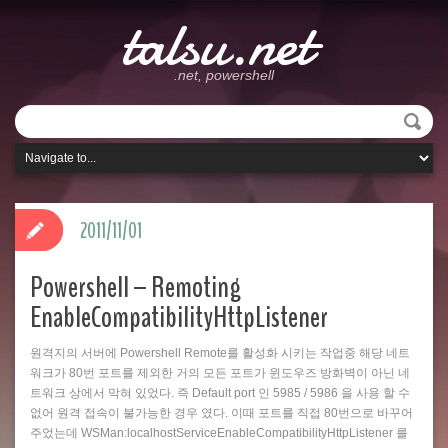
talsu.net
.net, powershell
2011/11/01
Powershell – Remoting
EnableCompatibilityHttpListener
원격지의 서버에 Powershell Remote를 활성화 시키는 작업중 해당 네트
워크가 80번 포트를 제외한 거의 모든 포트가 윈도우즈 방화벽이 아닌 네
트워크 상에서 막혀 있었다. 즉 Default port 인 5985 / 5986 을 사용 할 수
없어 원격 접속이 불가능한 경우 였다. 이때 포트를 직접 80번으로 바꾸어
주었는데 WSMan:localhostServiceEnableCompatibilityHttpListener 를