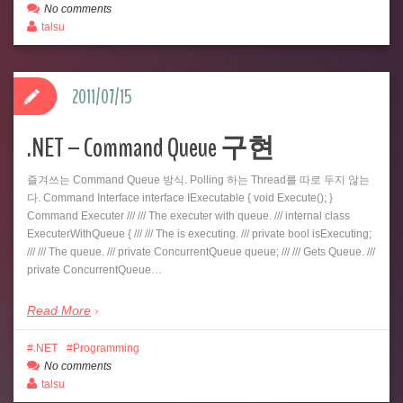
No comments
talsu
2011/07/15
.NET – Command Queue 구현
즐겨쓰는 Command Queue 방식. Polling 하는 Thread를 따로 두지 않는
다. Command Interface interface IExecutable { void Execute(); }
Command Executer /// /// The executer with queue. /// internal class
ExecuterWithQueue { /// /// The is executing. /// private bool isExecuting;
/// /// The queue. /// private ConcurrentQueue queue; /// /// Gets Queue. ///
private ConcurrentQueue…
Read More
.NET
Programming
No comments
talsu