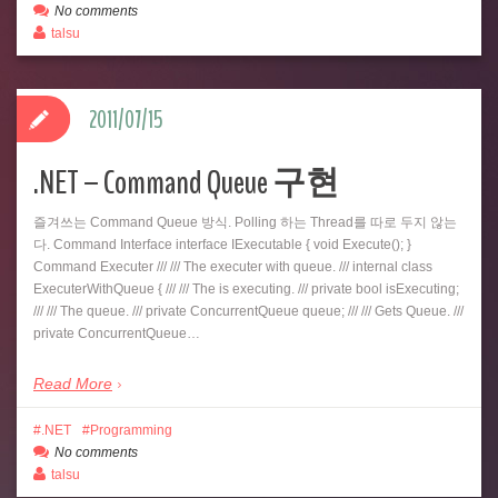
No comments
talsu
2011/07/15
.NET – Command Queue 구현
즐겨쓰는 Command Queue 방식. Polling 하는 Thread를 따로 두지 않는
다. Command Interface interface IExecutable { void Execute(); }
Command Executer /// /// The executer with queue. /// internal class
ExecuterWithQueue { /// /// The is executing. /// private bool isExecuting;
/// /// The queue. /// private ConcurrentQueue queue; /// /// Gets Queue. ///
private ConcurrentQueue…
Read More
.NET
Programming
No comments
talsu