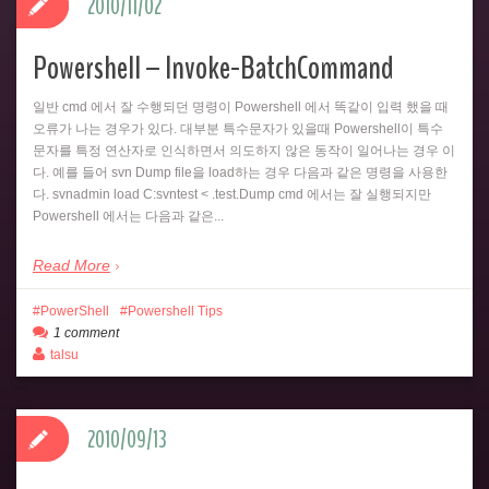
2010/11/02
Powershell – Invoke-BatchCommand
일반 cmd 에서 잘 수행되던 명령이 Powershell 에서 똑같이 입력 했을 때
오류가 나는 경우가 있다. 대부분 특수문자가 있을때 Powershell이 특수
문자를 특정 연산자로 인식하면서 의도하지 않은 동작이 일어나는 경우 이
다. 예를 들어 svn Dump file을 load하는 경우 다음과 같은 명령을 사용한
다. svnadmin load C:svntest < .test.Dump cmd 에서는 잘 실행되지만
Powershell 에서는 다음과 같은...
Read More
PowerShell
Powershell Tips
1 comment
talsu
2010/09/13