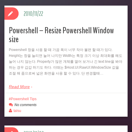
2010/11/22
Powershell – Resize Powershell Window
size
Powershell 창을 사용 할 때 가끔 폭이 너무 작아 불편 할 때가 있다.
Height는 창을 늘리면 늘어 나지만 Width는 특정 크기 이상 최대화를 해도
늘어 나지 않는다. Property가 많은 개체를 열어 보거나 긴 text line을 봐야
하는 경우 갑갑 하기도 하다. 이때는 $Host.UI.RawUI.WindowSize 값을
조절 해 줌으로써 넓은 화면을 사용 할 수 있다. 단 변경할때…
Read More
Powershell Tips
No comments
talsu