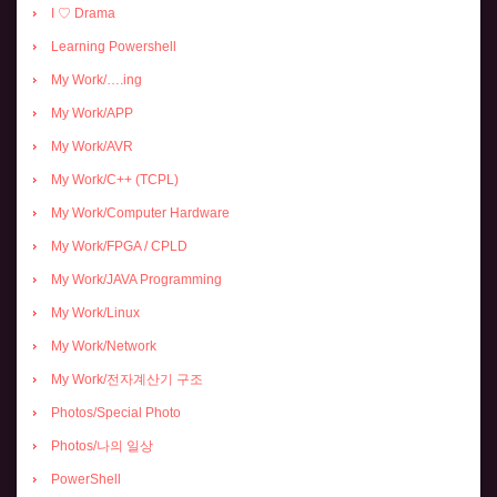
I ♡ Drama
Learning Powershell
My Work/….ing
My Work/APP
My Work/AVR
My Work/C++ (TCPL)
My Work/Computer Hardware
My Work/FPGA / CPLD
My Work/JAVA Programming
My Work/Linux
My Work/Network
My Work/전자계산기 구조
Photos/Special Photo
Photos/나의 일상
PowerShell