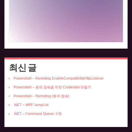
최신 글
Powershell – Remoting EnableCompatibilityHttpListener
Powershell – 원격 접속을 위한 Credential 만들기
Powershell – Remoting (원격 접속)
.NET – WPF JumpList
.NET – Command Queue 구현