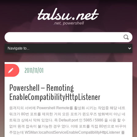
talsu.net
.net, powershell
2011/11/01
Powershell – Remoting
EnableCompatibilityHttpListener
원격지의 서버에 Powershell Remote를 활성화 시키는 작업중 해당 네트
워크가 80번 포트를 제외한 거의 모든 포트가 윈도우즈 방화벽이 아닌 네
트워크 상에서 막혀 있었다. 즉 Default port 인 5985 / 5986 을 사용 할 수
없어 원격 접속이 불가능한 경우 였다. 이때 포트를 직접 80번으로 바꾸어
주었는데 WSMan:localhostServiceEnableCompatibilityHttpListener 를