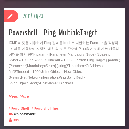
2011/03/24
Powershell – Ping-MultipleTarget
ICMP 패킷을 이용하여 Ping 결과를 bool 로 리턴하는 Function을 작성하
고, 이를 이용하여 지정된 범위 의 모든 주소에 Ping을 시도하여 Host들의
상태를 확인 한다. param ( [Parameter(Mandatory=$true)] $BaseIp,
$Start = 1, $End = 255, $Timeout = 100 ) Function Ping-Target { param (
[Parameter(Mandatory=$true)] [string]$HostNameOrAddress,
[int]$Timeout = 100 ) $pingObject = New-Object
System.Net.NetworkInformation.Ping $pingReply =
$pingObject.Send($HostNameOrAddress,…
Read More
PowerShell
Powershell Tips
No comments
talsu